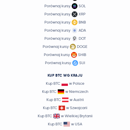
Porównaj kursy
SOL
Porównaj kursy
XRP
Porównaj kursy
BNB
Porównaj kursy
ADA
Porównaj kursy
DOT
Porównaj kursy
DOGE
Porównaj kursy
SHIB
Porównaj kursy
SUI
KUP BTC WG KRAJU
Kup BTC
w Polsce
Kup BTC
w Niemczech
Kup BTC
w Austrii
Kup BTC
w Szwajcarii
Kup BTC
w Wielkiej Brytanii
Kup BTC
w USA