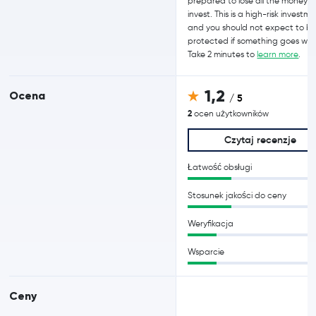
prepared to lose all the money 
invest. This is a high-risk investme
and you should not expect to b
protected if something goes wro
Take 2 minutes to
learn more
.
1,2
Ocena
/ 5
2
ocen użytkowników
Czytaj recenzje
Łatwość obsługi
Stosunek jakości do ceny
Weryfikacja
Wsparcie
Ceny