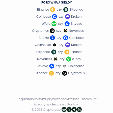
PORÓWNAJ GIEŁDY
Binance
czy
Bitpanda
Coinbase
czy
Kraken
eToro
czy
Bitvavo
Cryptomus
czy
Neverless
Bit2Me
czy
Coinbase
Coinhouse
czy
Kraken
Bitpanda
czy
Binance
Neverless
czy
eToro
Bitvavo
czy
Coinhouse
Binance
czy
Cryptomus
Regulamin
Polityka prywatności
Affiliate Disclosure
Zasady społeczności
Kontakt
© 2026 Cryptoradar