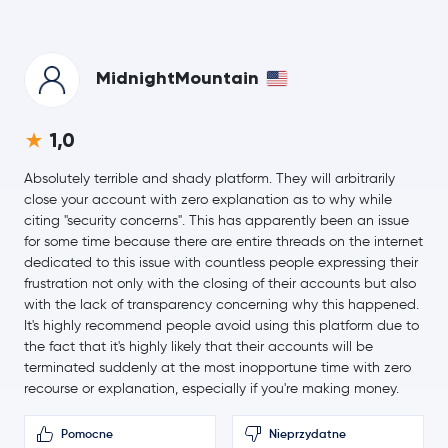
2,2 %
0,33 USD
TRON
TRX
0,8 %
MidnightMountain
54,80 USD
Hyperliquid
HYPE
1,0
0,6 %
Absolutely terrible and shady platform. They will arbitrarily
0,0703 USD
Dogecoin
DOGE
close your account with zero explanation as to why while
-0,1 %
citing "security concerns". This has apparently been an issue
for some time because there are entire threads on the internet
Usds
USDS
dedicated to this issue with countless people expressing their
frustration not only with the closing of their accounts but also
Rain Protocol
RAIN
with the lack of transparency concerning why this happened.
It's highly recommend people avoid using this platform due to
the fact that it's highly likely that their accounts will be
511,32 USD
Zcash
ZEC
terminated suddenly at the most inopportune time with zero
0,9 %
recourse or explanation, especially if you're making money.
0,20 USD
Cardano
ADA
Pomocne
Nieprzydatne
-0,3 %