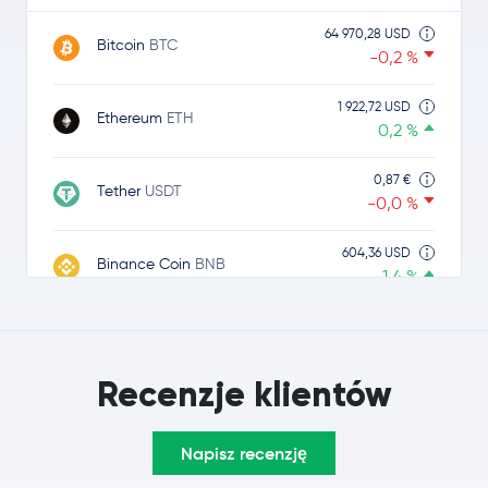
64 970,28 USD
Bitcoin
BTC
-0,2 %
1 922,72 USD
Ethereum
ETH
0,2 %
0,87 €
Tether
USDT
-0,0 %
604,36 USD
Binance Coin
BNB
1,4 %
1,00 USD
USDC
USDC
0,0 %
Recenzje klientów
1,04 USD
Ripple
XRP
0,7 %
Napisz recenzję
76,49 USD
Solana
SOL