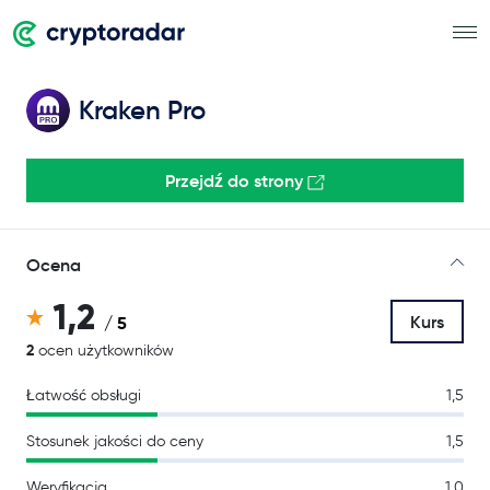
Kraken Pro
Przejdź do strony
Ocena
1,2
Kurs
/ 5
2
ocen użytkowników
Łatwość obsługi
1,5
Stosunek jakości do ceny
1,5
Weryfikacja
1,0