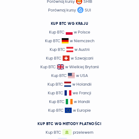
Porównaj kursy
SHIB
0,69 USD
Sui
SUI
Porównaj kursy
SUI
1,6 %
KUP BTC WG KRAJU
6,50 USD
Avalanche
AVAX
Kup BTC
w Polsce
-0,5 %
Kup BTC
w Niemczech
0,81 USD
Kup BTC
w Austrii
Polkadot
DOT
0,0 %
Kup BTC
w Szwajcarii
Kup BTC
w Wielkiej Brytanii
0,000005 USD
SHIBA INU
SHIB
-0,9 %
Kup BTC
w USA
Kup BTC
w Holandii
3,98 USD
Uniswap
UNI
Kup BTC
we Francji
-0,7 %
Kup BTC
w Irlandii
Kup BTC
w Europie
Crypto.com Coin
CRO
KUP BTC WG METODY PŁATNOŚCI
1,62 USD
NEAR Protocol
NEAR
2,2 %
Kup BTC
przelewem