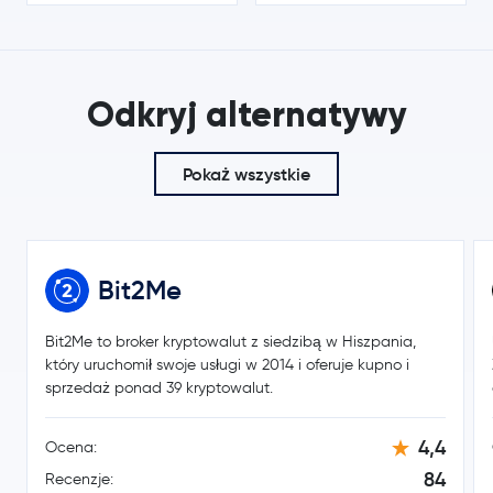
Wrapped Bitcoin
WBTC
380,91 USD
Odkryj alternatywy
Monero
XMR
-0,2 %
56,22 USD
Pokaż wszystkie
whitebit-coin
WBT
0,0 %
8,35 USD
Chainlink
LINK
0,9 %
Bit2Me
0,16 USD
Stellar Lumens
XLM
0,1 %
Bit2Me to broker kryptowalut z siedzibą w Hiszpania,
który uruchomił swoje usługi w 2014 i oferuje kupno i
sprzedaż ponad 39 kryptowalut.
Dai
DAI
215,79 USD
4,4
Ocena:
Bitcoin Cash
BCH
-0,5 %
84
Recenzje: