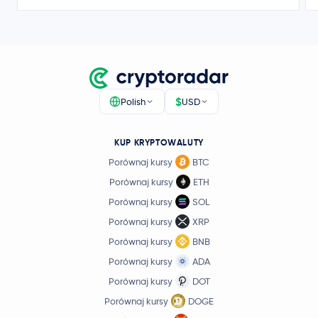
1,35 USD
Toncoin
TON
0,0 %
USD1
USD1
Ethena USDe
USDE
$
Polish
USD
0,0983 USD
Canton Network
CC
KUP KRYPTOWALUTY
8,3 %
Porównaj kursy
BTC
46,13 USD
Porównaj kursy
ETH
Litecoin
LTC
1,1 %
Porównaj kursy
SOL
Porównaj kursy
XRP
Global Dollar
USDG
Porównaj kursy
BNB
Porównaj kursy
ADA
Hedera Hashgraph
HBAR
Porównaj kursy
DOT
PayPal USD
PYUSD
Porównaj kursy
DOGE