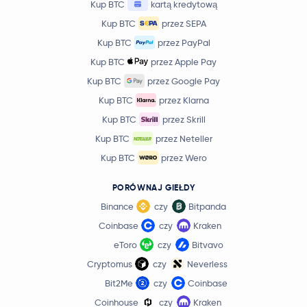
Kup BTC
kartą kredytową
94,43 USD
OKB
OKB
Kup BTC
przez SEPA
0,9 %
Kup BTC
przez PayPal
Kup BTC
przez Apple Pay
BitTensor
TAO
Kup BTC
przez Google Pay
PAX Gold
PAXG
Kup BTC
przez Klarna
Kup BTC
przez Skrill
Ondo
ONDO
Kup BTC
przez Neteller
Kup BTC
przez Wero
Official World Liberty Financial
WLFI
PORÓWNAJ GIEŁDY
MemeCore
M
Binance
czy
Bitpanda
Coinbase
czy
Kraken
Mantle
MNT
eToro
czy
Bitvavo
91,91 USD
Cryptomus
czy
Neverless
Aave
AAVE
1,6 %
Bit2Me
czy
Coinbase
Coinhouse
czy
Kraken