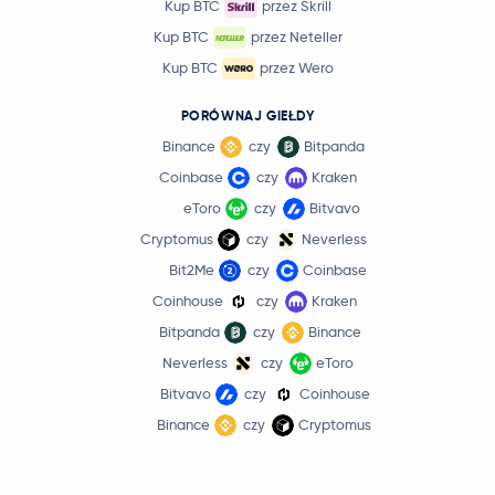
Kup BTC
przez Skrill
Kup BTC
przez Neteller
Kup BTC
przez Wero
PORÓWNAJ GIEŁDY
Binance
czy
Bitpanda
Coinbase
czy
Kraken
eToro
czy
Bitvavo
Cryptomus
czy
Neverless
Bit2Me
czy
Coinbase
Coinhouse
czy
Kraken
Bitpanda
czy
Binance
Neverless
czy
eToro
Bitvavo
czy
Coinhouse
Binance
czy
Cryptomus