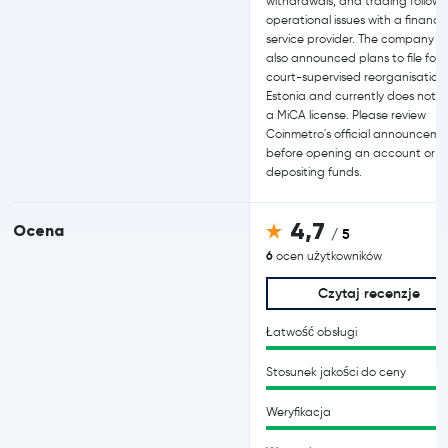
withdrawals, and trading followi
operational issues with a financia
service provider. The company h
also announced plans to file for
court-supervised reorganisation 
Estonia and currently does not h
a MiCA license. Please review
Coinmetro's official announceme
before opening an account or
depositing funds.
4,7
Ocena
/ 5
6
ocen użytkowników
Czytaj recenzje
Łatwość obsługi
Stosunek jakości do ceny
Weryfikacja