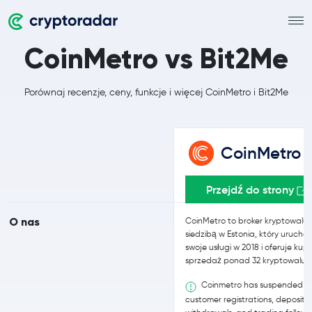
CoinMetro vs Bit2Me
Porównaj recenzje, ceny, funkcje i więcej CoinMetro i Bit2Me
CoinMetro
Przejdź do strony
O nas
CoinMetro to broker kryptowalut
siedzibą w Estonia, który uruchom
swoje usługi w 2018 i oferuje kupn
sprzedaż ponad 32 kryptowalut.
Coinmetro has suspended 
customer registrations, deposits,