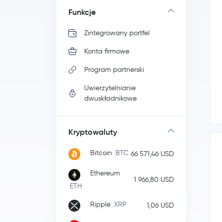
Funkcje
Zintegrowany portfel
Konta firmowe
Program partnerski
Uwierzytelnianie
dwuskładnikowe
Kryptowaluty
Bitcoin
BTC
66 571,46 USD
Ethereum
1 966,80 USD
ETH
Ripple
XRP
1,06 USD