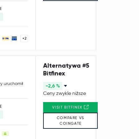
E
+2
Alternatywa #5
Bitfinex
ry uruchomił
-2,6 %
Ceny zwykle niższe
E
VISIT BITFINEX
COMPARE VS
COINGATE