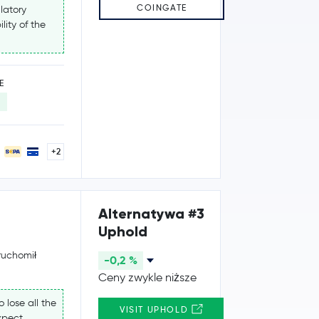
COINGATE
latory
lity of the
E
+2
Alternatywa #3
Uphold
ruchomił
-0,2 %
Ceny zwykle niższe
 lose all the
VISIT UPHOLD
expect