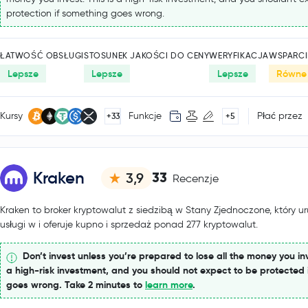
protection if something goes wrong.
ŁATWOŚĆ OBSŁUGI
STOSUNEK JAKOŚCI DO CENY
WERYFIKACJA
WSPARCI
Lepsze
Lepsze
Lepsze
Równe
Kursy
Funkcje
Płać przez
+33
+5
Kraken
33
3,9
Recenzje
Kraken to broker kryptowalut z siedzibą w Stany Zjednoczone, który u
usługi w i oferuje kupno i sprzedaż ponad 277 kryptowalut.
Don’t invest unless you’re prepared to lose all the money you inv
a high-risk investment, and you should not expect to be protected 
goes wrong. Take 2 minutes to
learn more
.