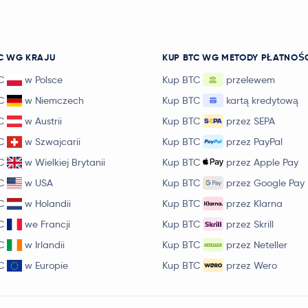
C WG KRAJU
KUP BTC WG METODY PŁATNOŚ
C
w Polsce
Kup BTC
przelewem
C
w Niemczech
Kup BTC
kartą kredytową
C
w Austrii
Kup BTC
przez SEPA
C
w Szwajcarii
Kup BTC
przez PayPal
C
w Wielkiej Brytanii
Kup BTC
przez Apple Pay
C
w USA
Kup BTC
przez Google Pay
C
w Holandii
Kup BTC
przez Klarna
C
we Francji
Kup BTC
przez Skrill
C
w Irlandii
Kup BTC
przez Neteller
C
w Europie
Kup BTC
przez Wero