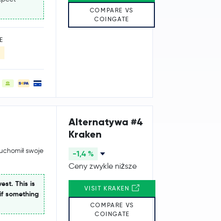
COMPARE VS
COINGATE
E
Alternatywa #4
Kraken
ruchomił swoje
-1,4 %
Ceny zwykle niższe
est. This is
VISIT KRAKEN
if something
COMPARE VS
COINGATE