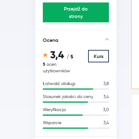
Przejdź do
strony
Ocena
3,4
Kurs
/ 5
5
ocen
użytkowników
Łatwość obsługi
3,8
Stosunek jakości do ceny
3,4
Weryfikacja
3,0
Wsparcie
3,4