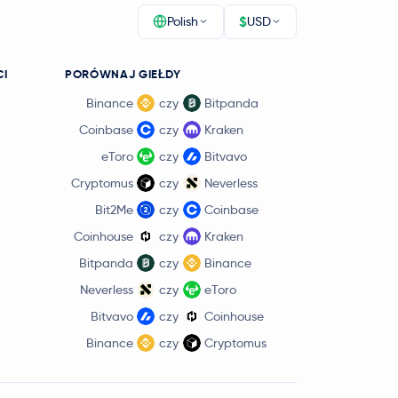
$
Polish
USD
CI
PORÓWNAJ GIEŁDY
Binance
czy
Bitpanda
Coinbase
czy
Kraken
eToro
czy
Bitvavo
Cryptomus
czy
Neverless
Bit2Me
czy
Coinbase
Coinhouse
czy
Kraken
Bitpanda
czy
Binance
Neverless
czy
eToro
Bitvavo
czy
Coinhouse
Binance
czy
Cryptomus