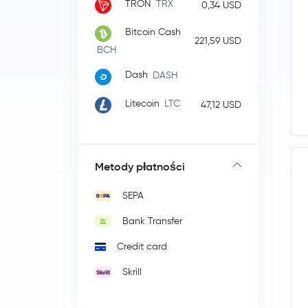
TRON
TRX
0,34 USD
Bitcoin Cash
221,59 USD
BCH
Dash
DASH
Litecoin
LTC
47,12 USD
Metody płatności
SEPA
Bank Transfer
Credit card
Skrill