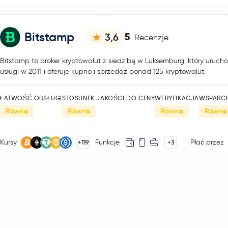
Bitstamp
5
3,6
Recenzje
Bitstamp to broker kryptowalut z siedzibą w Luksemburg, który urucho
usługi w 2011 i oferuje kupno i sprzedaż ponad 125 kryptowalut.
ŁATWOŚĆ OBSŁUGI
STOSUNEK JAKOŚCI DO CENY
WERYFIKACJA
WSPARCI
Równe
Równe
Równe
Równe
Kursy
Funkcje
Płać przez
+119
+3