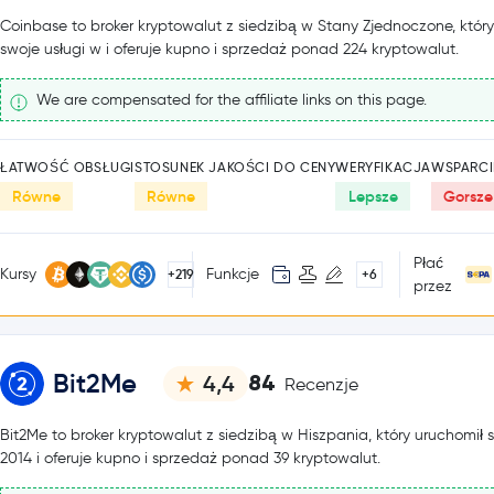
Coinbase to broker kryptowalut z siedzibą w Stany Zjednoczone, któr
swoje usługi w i oferuje kupno i sprzedaż ponad 224 kryptowalut.
We are compensated for the affiliate links on this page.
ŁATWOŚĆ OBSŁUGI
STOSUNEK JAKOŚCI DO CENY
WERYFIKACJA
WSPARCI
Równe
Równe
Lepsze
Gorsze
Płać
Kursy
Funkcje
+219
+6
przez
Bit2Me
84
4,4
Recenzje
Bit2Me to broker kryptowalut z siedzibą w Hiszpania, który uruchomił 
2014 i oferuje kupno i sprzedaż ponad 39 kryptowalut.