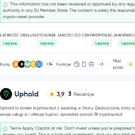
This information has not been reviewed or approved by any regu
authority in any EU Member State. The content is solely the responsibi
crypto-asset provider.
ŁATWOŚĆ OBSŁUGI
STOSUNEK JAKOŚCI DO CENY
WERYFIKACJA
WSPARCI
Lepsze
Lepsze
Lepsze
Lepsze
Płać
Kursy
Funkcje
+34
+3
przez
Uphold
3
3,9
Recenzje
Uphold to broker kryptowalut z siedzibą w Stany Zjednoczone, który u
swoje usługi w i oferuje kupno i sprzedaż ponad 38 kryptowalut.
Terms Apply. Capital at risk. Don’t invest unless you’re prepared to
money you invest. This is a high-risk investment, and you shouldn't 