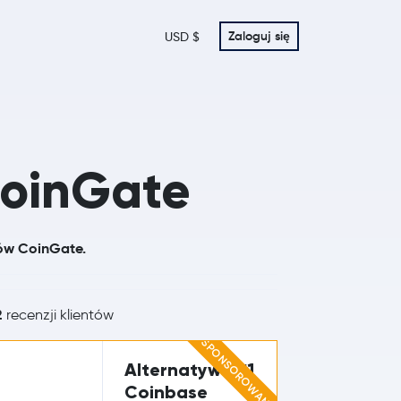
Zaloguj się
USD $
CoinGate
tów CoinGate.
2
recenzji klientów
SPONSOROWANE
Alternatywa #1
Coinbase