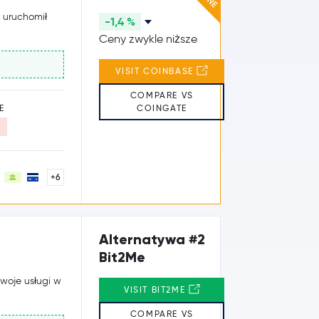
y uruchomił
-1,4 %
Ceny zwykle niższe
VISIT COINBASE
COMPARE VS
COINGATE
E
+6
Alternatywa #2
Bit2Me
swoje usługi w
VISIT BIT2ME
COMPARE VS