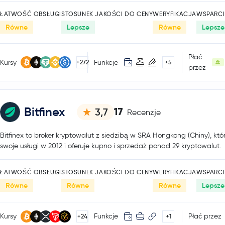
ŁATWOŚĆ OBSŁUGI
STOSUNEK JAKOŚCI DO CENY
WERYFIKACJA
WSPARCI
Równe
Lepsze
Równe
Lepsze
Płać
Kursy
Funkcje
+272
+5
przez
Bitfinex
17
3,7
Recenzje
Bitfinex to broker kryptowalut z siedzibą w SRA Hongkong (Chiny), któ
swoje usługi w 2012 i oferuje kupno i sprzedaż ponad 29 kryptowalut.
ŁATWOŚĆ OBSŁUGI
STOSUNEK JAKOŚCI DO CENY
WERYFIKACJA
WSPARCI
Równe
Równe
Równe
Lepsze
Kursy
Funkcje
Płać przez
+24
+1