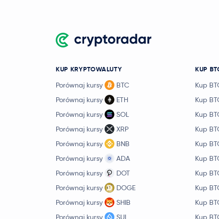
Crypto.com Coin
CRO
NEAR Protocol
1,64 USD
NEAR
PAX Gold
PAXG
KUP KRYPTOWALUTY
KUP BT
BitTensor
TAO
Porównaj kursy
BTC
Kup BT
Porównaj kursy
ETH
Kup BT
Ondo
ONDO
Porównaj kursy
SOL
Kup BT
Official World Liberty
Porównaj kursy
XRP
Kup BT
Financial
WLFI
Porównaj kursy
BNB
Kup BT
Aave
AAVE
92,00 USD
Porównaj kursy
ADA
Kup BT
Porównaj kursy
DOT
Kup BT
Sky
SKY
Porównaj kursy
DOGE
Kup BT
Pepe
PEPE
0,000003 USD
Porównaj kursy
SHIB
Kup BT
Internet Computer
ICP
Porównaj kursy
SUI
Kup BT