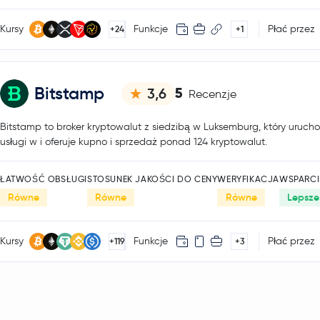
Kursy
Funkcje
Płać przez
+24
+1
Bitstamp
5
3,6
Recenzje
Bitstamp to broker kryptowalut z siedzibą w Luksemburg, który urucho
usługi w i oferuje kupno i sprzedaż ponad 124 kryptowalut.
ŁATWOŚĆ OBSŁUGI
STOSUNEK JAKOŚCI DO CENY
WERYFIKACJA
WSPARCI
Równe
Równe
Równe
Lepsze
Kursy
Funkcje
Płać przez
+119
+3