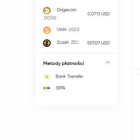
Dogecoin
0,0713 USD
DOGE
Usds
USDS
Zcash
ZEC
507,07 USD
Cardano
ADA
0,20 USD
Metody płatności
Wrapped Bitcoin
WBTC
Bank Transfer
Chainlink
LINK
8,38 USD
SEPA
Stellar Lumens
0,17 USD
XLM
Dai
DAI
Bitcoin Cash
218,92 USD
BCH