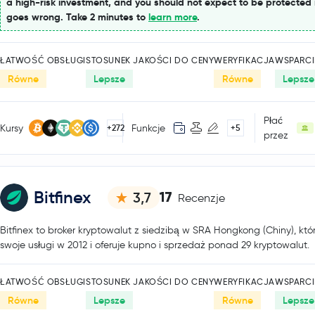
a high-risk investment, and you should not expect to be protected 
goes wrong. Take 2 minutes to
learn more
.
ŁATWOŚĆ OBSŁUGI
STOSUNEK JAKOŚCI DO CENY
WERYFIKACJA
WSPARCI
Równe
Lepsze
Równe
Lepsze
Płać
Kursy
Funkcje
+272
+5
przez
Bitfinex
17
3,7
Recenzje
Bitfinex to broker kryptowalut z siedzibą w SRA Hongkong (Chiny), któ
swoje usługi w 2012 i oferuje kupno i sprzedaż ponad 29 kryptowalut.
ŁATWOŚĆ OBSŁUGI
STOSUNEK JAKOŚCI DO CENY
WERYFIKACJA
WSPARCI
Równe
Lepsze
Równe
Lepsze