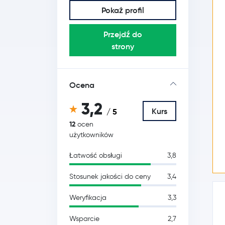
Pokaż profil
Przejdź do
strony
Ocena
3,2
Kurs
/ 5
12
ocen
użytkowników
Łatwość obsługi
3,8
Stosunek jakości do ceny
3,4
Weryfikacja
3,3
Wsparcie
2,7