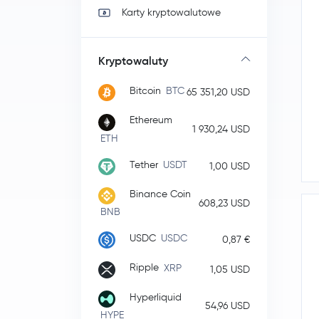
Karty kryptowalutowe
Kryptowaluty
Bitcoin
BTC
65 351,20 USD
Ethereum
1 930,24 USD
ETH
Tether
USDT
1,00 USD
Binance Coin
608,23 USD
BNB
USDC
USDC
0,87 €
Ripple
XRP
1,05 USD
Hyperliquid
54,96 USD
HYPE