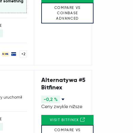
if something
COMPARE VS
COINBASE
ADVANCED
E
+2
Alternatywa #5
Bitfinex
ry uruchomił
-0,2 %
Ceny zwykle niższe
E
VISIT BITFINEX
COMPARE VS