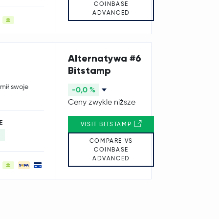
COINBASE
ADVANCED
Alternatywa #6
Bitstamp
mił swoje
-0,0 %
Ceny zwykle niższe
E
VISIT BITSTAMP
COMPARE VS
COINBASE
ADVANCED