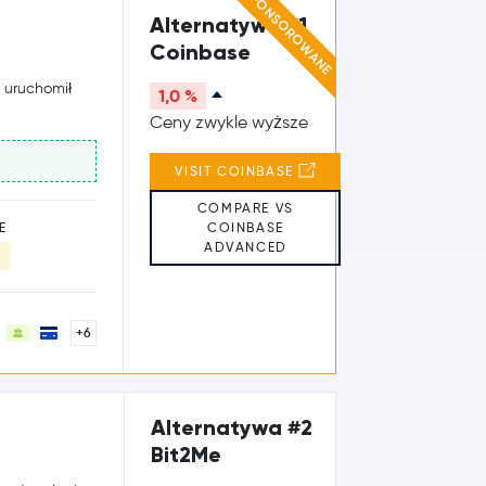
SPONSOROWANE
Alternatywa #1
Coinbase
y uruchomił
1,0 %
Ceny zwykle wyższe
VISIT COINBASE
COMPARE VS
COINBASE
E
ADVANCED
+6
Alternatywa #2
Bit2Me