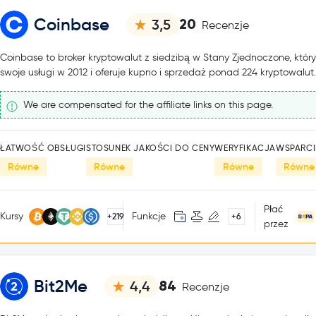
Coinbase
20
3,5
Recenzje
Coinbase to broker kryptowalut z siedzibą w Stany Zjednoczone, któr
swoje usługi w 2012 i oferuje kupno i sprzedaż ponad 224 kryptowalut.
We are compensated for the affiliate links on this page.
ŁATWOŚĆ OBSŁUGI
STOSUNEK JAKOŚCI DO CENY
WERYFIKACJA
WSPARCI
Równe
Równe
Równe
Równe
Płać
Kursy
Funkcje
+219
+6
przez
Bit2Me
84
4,4
Recenzje