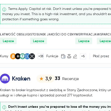
Terms Apply. Capital at risk. Don’t invest unless you’re prepared to
money you invest. This is a high-risk investment, and you shouldn't 
protection if something goes wrong.
ŁATWOŚĆ OBSŁUGI
STOSUNEK JAKOŚCI DO CENY
WERYFIKACJA
WSPARCI
Lepsze
Lepsze
Lepsze
Lepsze
Kursy
Funkcje
Płać przez
+33
+5
Kraken
33
3,9
Recenzje
Kraken to broker kryptowalut z siedzibą w Stany Zjednoczone, który u
usługi w i oferuje kupno i sprzedaż ponad 277 kryptowalut.
Don’t invest unless you’re prepared to lose all the money you inv