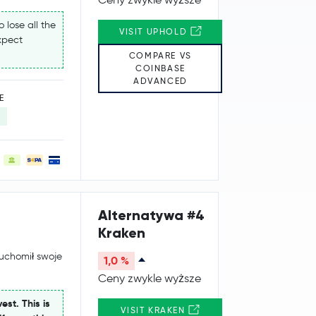
 lose all the
VISIT UPHOLD
expect
COMPARE VS
COINBASE
ADVANCED
E
Alternatywa #4
Kraken
ruchomił swoje
1,0 %
Ceny zwykle wyższe
est. This is
VISIT KRAKEN