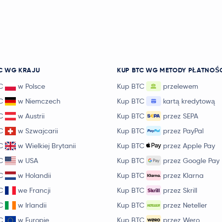
C WG KRAJU
KUP BTC WG METODY PŁATNOŚ
C
w Polsce
Kup BTC
przelewem
C
w Niemczech
Kup BTC
kartą kredytową
C
w Austrii
Kup BTC
przez SEPA
C
w Szwajcarii
Kup BTC
przez PayPal
C
w Wielkiej Brytanii
Kup BTC
przez Apple Pay
C
w USA
Kup BTC
przez Google Pay
C
w Holandii
Kup BTC
przez Klarna
C
we Francji
Kup BTC
przez Skrill
C
w Irlandii
Kup BTC
przez Neteller
C
w Europie
Kup BTC
przez Wero