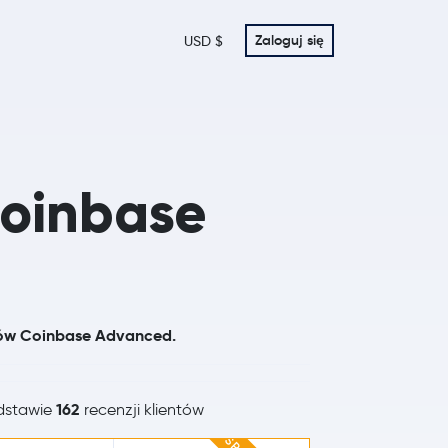
Zaloguj się
USD $
Coinbase
ntów Coinbase Advanced.
162
dstawie
recenzji klientów