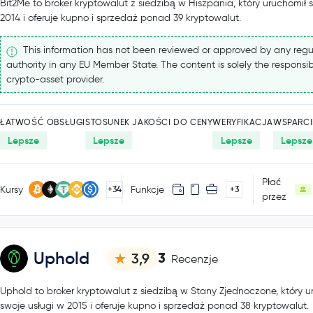
Bit2Me to broker kryptowalut z siedzibą w Hiszpania, który uruchomił 
2014 i oferuje kupno i sprzedaż ponad 39 kryptowalut.
This information has not been reviewed or approved by any regu
authority in any EU Member State. The content is solely the responsibi
crypto-asset provider.
ŁATWOŚĆ OBSŁUGI
STOSUNEK JAKOŚCI DO CENY
WERYFIKACJA
WSPARCI
Lepsze
Lepsze
Lepsze
Lepsze
Płać
Kursy
Funkcje
+34
+3
przez
Uphold
3
3,9
Recenzje
Uphold to broker kryptowalut z siedzibą w Stany Zjednoczone, który u
swoje usługi w 2015 i oferuje kupno i sprzedaż ponad 38 kryptowalut.