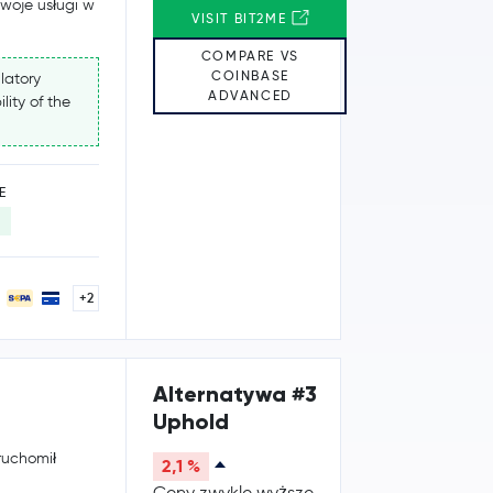
swoje usługi w
VISIT BIT2ME
COMPARE VS
COINBASE
latory
ADVANCED
lity of the
E
+2
Alternatywa #3
Uphold
ruchomił
2,1 %
Ceny zwykle wyższe