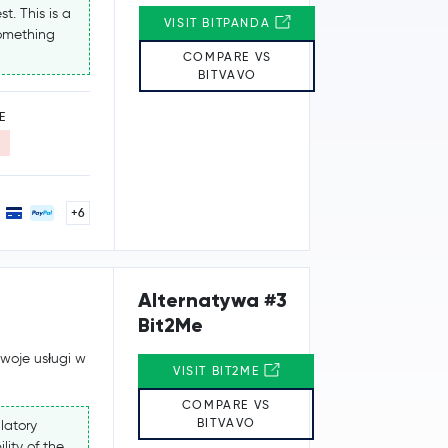
t. This is a
VISIT BITPANDA
something
COMPARE VS
BITVAVO
E
+6
Alternatywa #3
Bit2Me
swoje usługi w
VISIT BIT2ME
COMPARE VS
BITVAVO
latory
lity of the