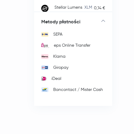
Stellar Lumens
XLM
0,14 €
Bitcoin Cash
Metody płatności
186,75 €
BCH
SEPA
Toncoin
TON
eps Online Transfer
Gram (prev. Toncoin)
Klarna
GRAM
Giropay
Canton Network
0,0798 €
CC
iDeal
Hedera Hashgraph
Bancontact / Mister Cash
HBAR
SHIBA INU
0,000004 €
SHIB
Polkadot
DOT
0,70 €