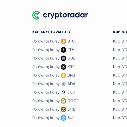
Sui
SUI
0,58 €
Avalanche
AVAX
5,60 €
Crypto.com Coin
CRO
KUP KRYPTOWALUTY
KUP BT
Uniswap
UNI
3,46 €
Porównaj kursy
BTC
Kup BT
Porównaj kursy
ETH
Kup BT
NEAR Protocol
1,42 €
NEAR
Porównaj kursy
SOL
Kup BT
Porównaj kursy
XRP
Kup BT
BitTensor
TAO
Porównaj kursy
BNB
Kup BT
Ondo
ONDO
Porównaj kursy
ADA
Kup BT
Official World Liberty
Porównaj kursy
DOT
Kup BT
Financial
WLFI
Porównaj kursy
DOGE
Kup BT
Porównaj kursy
SHIB
Kup BT
Aave
AAVE
77,96 €
Porównaj kursy
SUI
Kup BT
Sky
SKY