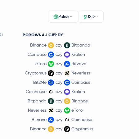
$
Polish
USD
CI
PORÓWNAJ GIEŁDY
Binance
czy
Bitpanda
Coinbase
czy
Kraken
eToro
czy
Bitvavo
Cryptomus
czy
Neverless
Bit2Me
czy
Coinbase
Coinhouse
czy
Kraken
Bitpanda
czy
Binance
Neverless
czy
eToro
Bitvavo
czy
Coinhouse
Binance
czy
Cryptomus