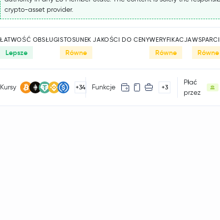
crypto-asset provider.
ŁATWOŚĆ OBSŁUGI
STOSUNEK JAKOŚCI DO CENY
WERYFIKACJA
WSPARCI
Lepsze
Równe
Równe
Równe
Płać
Kursy
Funkcje
+34
+3
przez