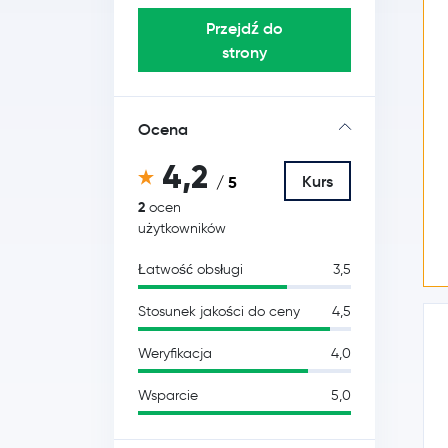
Przejdź do
strony
Ocena
4,2
Kurs
/ 5
2
ocen
użytkowników
Łatwość obsługi
3,5
Stosunek jakości do ceny
4,5
Weryfikacja
4,0
Wsparcie
5,0