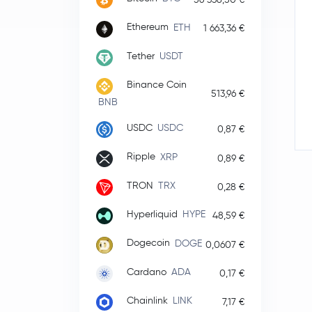
Ethereum
ETH
1 663,36 €
Tether
USDT
Binance Coin
513,96 €
BNB
USDC
USDC
0,87 €
Ripple
XRP
0,89 €
TRON
TRX
0,28 €
Hyperliquid
HYPE
48,59 €
Dogecoin
DOGE
0,0607 €
Cardano
ADA
0,17 €
Chainlink
LINK
7,17 €