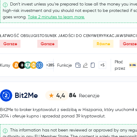
Don’t invest unless you’re prepared to lose all the money you inves
high-risk investment and you should not expect to be protected if 
goes wrong.
Take 2 minutes to learn more.
ŁATWOŚĆ OBSŁUGI
STOSUNEK JAKOŚCI DO CENY
WERYFIKACJA
WSPARCI
Gorsze
Gorsze
Równe
Gorsze
Płać
Kursy
Funkcje
+285
+5
przez
Bit2Me
84
4,4
Recenzje
Bit2Me to broker kryptowalut z siedzibą w Hiszpania, który uruchomił 
2014 i oferuje kupno i sprzedaż ponad 39 kryptowalut.
This information has not been reviewed or approved by any regu
authority in any EU Member State. The content is solely the responsibi