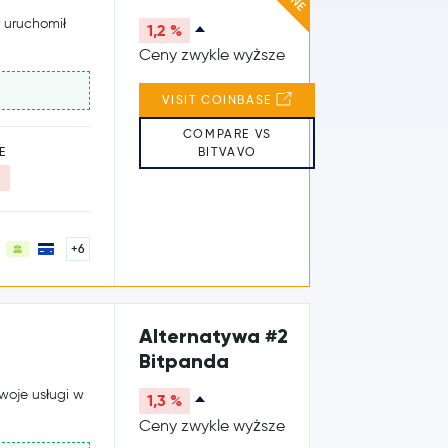
y uruchomił
1,2 %
Ceny zwykle wyższe
VISIT COINBASE
COMPARE VS
BITVAVO
E
+6
Alternatywa #2
Bitpanda
swoje usługi w
1,3 %
Ceny zwykle wyższe