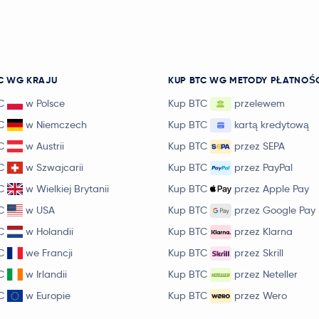
C WG KRAJU
KUP BTC WG METODY PŁATNOŚ
C
w Polsce
Kup BTC
przelewem
C
w Niemczech
Kup BTC
kartą kredytową
C
w Austrii
Kup BTC
przez SEPA
C
w Szwajcarii
Kup BTC
przez PayPal
C
w Wielkiej Brytanii
Kup BTC
przez Apple Pay
C
w USA
Kup BTC
przez Google Pay
C
w Holandii
Kup BTC
przez Klarna
C
we Francji
Kup BTC
przez Skrill
C
w Irlandii
Kup BTC
przez Neteller
C
w Europie
Kup BTC
przez Wero