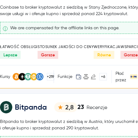
Coinbase to broker kryptowalut z siedzibą w Stany Zjednoczone, któr
swoje usługi w i oferuje kupno i sprzedaż ponad 224 kryptowalut.
We are compensated for the affiliate links on this page.
ŁATWOŚĆ OBSŁUGI
STOSUNEK JAKOŚCI DO CENY
WERYFIKACJA
WSPARCI
Lepsze
Gorsze
Równe
Gorsze
Płać
Kursy
Funkcje
+219
+6
przez
Bitpanda
23
2,8
Recenzje
Bitpanda to broker kryptowalut z siedzibą w Austria, który uruchomił 
i oferuje kupno i sprzedaż ponad 290 kryptowalut.