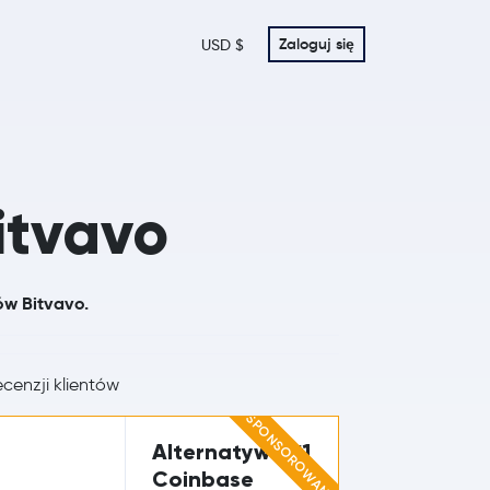
Zaloguj się
USD $
itvavo
ów Bitvavo.
cenzji klientów
SPONSOROWANE
Alternatywa #1
Coinbase