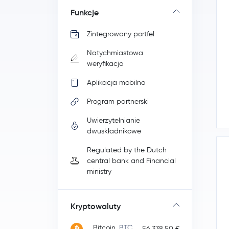
Funkcje
Zintegrowany portfel
Natychmiastowa
weryfikacja
Aplikacja mobilna
Program partnerski
Uwierzytelnianie
dwuskładnikowe
Regulated by the Dutch
central bank and Financial
ministry
Kryptowaluty
Bitcoin
BTC
56 338,50 €