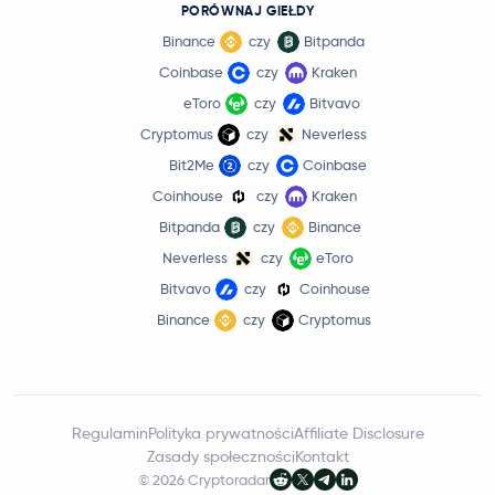
PORÓWNAJ GIEŁDY
Binance
czy
Bitpanda
Coinbase
czy
Kraken
eToro
czy
Bitvavo
Cryptomus
czy
Neverless
Bit2Me
czy
Coinbase
Coinhouse
czy
Kraken
Bitpanda
czy
Binance
Neverless
czy
eToro
Bitvavo
czy
Coinhouse
Binance
czy
Cryptomus
Regulamin
Polityka prywatności
Affiliate Disclosure
Zasady społeczności
Kontakt
© 2026 Cryptoradar