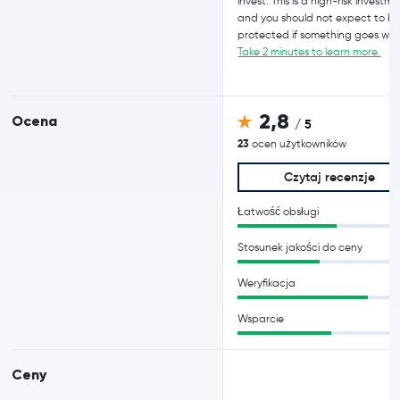
invest. This is a high-risk investm
and you should not expect to b
protected if something goes wro
Take 2 minutes to learn more.
2,8
Ocena
/ 5
23
ocen użytkowników
Czytaj recenzje
Łatwość obsługi
Stosunek jakości do ceny
Weryfikacja
Wsparcie
Ceny