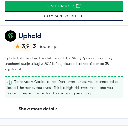
VISIT UPHOLD
COMPARE VS BITEEU
Uphold
3
3,9
Recenzje
Uphold to broker kryptowalut z siedzibą w Stany Zjednoczone, który
uruchomił swoje usługi w 2015 i oferuje kupno i sprzedaż ponad 38
kryptowalut.
Terms Apply. Capital at risk. Don’t invest unless you’re prepared to
lose all the money you invest. This is a high-risk investment, and you
shouldn't expect protection if something goes wrong.
Show more details