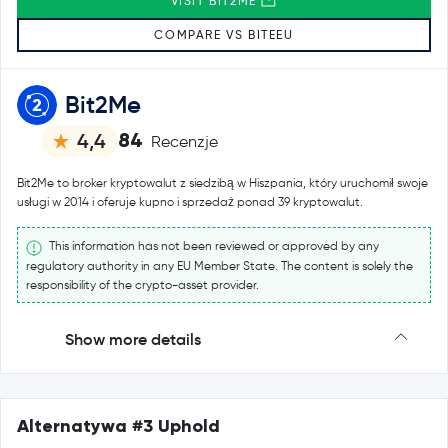
VISIT BIT2ME
COMPARE VS BITEEU
Bit2Me
84
4,4
Recenzje
Bit2Me to broker kryptowalut z siedzibą w Hiszpania, który uruchomił swoje
usługi w 2014 i oferuje kupno i sprzedaż ponad 39 kryptowalut.
This information has not been reviewed or approved by any
regulatory authority in any EU Member State. The content is solely the
responsibility of the crypto-asset provider.
Show more details
Alternatywa #3 Uphold