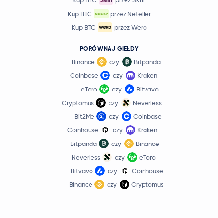
Kup BTC
przez Neteller
Kup BTC
przez Wero
PORÓWNAJ GIEŁDY
Binance
czy
Bitpanda
Coinbase
czy
Kraken
eToro
czy
Bitvavo
Cryptomus
czy
Neverless
Bit2Me
czy
Coinbase
Coinhouse
czy
Kraken
Bitpanda
czy
Binance
Neverless
czy
eToro
Bitvavo
czy
Coinhouse
Binance
czy
Cryptomus