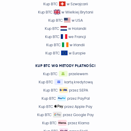
Kup BTC
w Szwajcarii
Kup BTC
w Wielkiej Brytanii
Kup BTC
w USA
Kup BTC
w Holandii
Kup BTC
we Francji
Kup BTC
w Irlandii
Kup BTC
w Europie
KUP BTC WG METODY PŁATNOŚCI
Kup BTC
przelewem
Kup BTC
kartą kredytową
Kup BTC
przez SEPA
Kup BTC
przez PayPal
Kup BTC
przez Apple Pay
Kup BTC
przez Google Pay
Kup BTC
przez Klarna
Kup BTC
przez Skrill