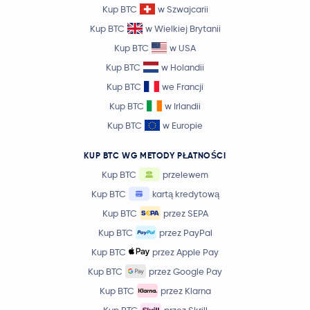
Kup BTC
w Szwajcarii
Kup BTC
w Wielkiej Brytanii
Kup BTC
w USA
Kup BTC
w Holandii
Kup BTC
we Francji
Kup BTC
w Irlandii
Kup BTC
w Europie
KUP BTC WG METODY PŁATNOŚCI
Kup BTC
przelewem
Kup BTC
kartą kredytową
Kup BTC
przez SEPA
Kup BTC
przez PayPal
Kup BTC
przez Apple Pay
Kup BTC
przez Google Pay
Kup BTC
przez Klarna
Kup BTC
przez Skrill