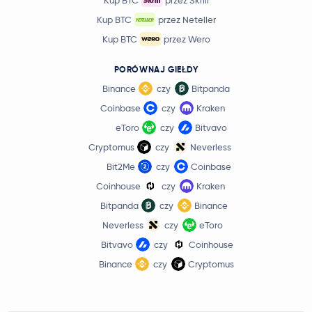
Kup BTC
przez Neteller
Kup BTC
przez Wero
PORÓWNAJ GIEŁDY
Binance
czy
Bitpanda
Coinbase
czy
Kraken
eToro
czy
Bitvavo
Cryptomus
czy
Neverless
Bit2Me
czy
Coinbase
Coinhouse
czy
Kraken
Bitpanda
czy
Binance
Neverless
czy
eToro
Bitvavo
czy
Coinhouse
Binance
czy
Cryptomus