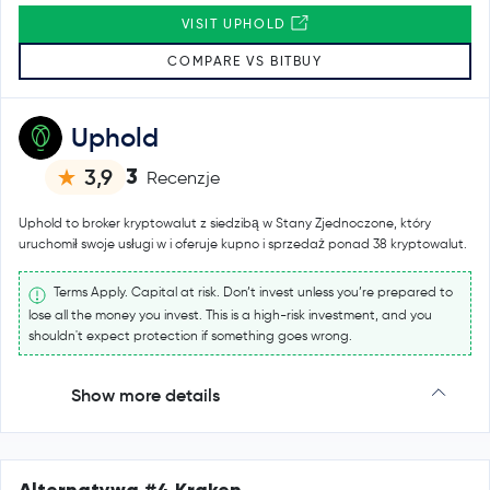
VISIT UPHOLD
COMPARE VS BITBUY
Uphold
3
3,9
Recenzje
Uphold to broker kryptowalut z siedzibą w Stany Zjednoczone, który
uruchomił swoje usługi w i oferuje kupno i sprzedaż ponad 38 kryptowalut.
Terms Apply. Capital at risk. Don’t invest unless you’re prepared to
lose all the money you invest. This is a high-risk investment, and you
shouldn't expect protection if something goes wrong.
Show more details
Alternatywa #4 Kraken