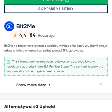
VISIT BIT2ME
COMPARE VS BITBUY
Bit2Me
84
4,4
Recenzje
Bit2Me to broker kryptowalut z siedzibą w Hiszpania, który uruchomił swoje
usługi w i oferuje kupno i sprzedaż ponad 39 kryptowalut.
This information has not been reviewed or approved by any
regulatory authority in any EU Member State. The content is solely the
responsibility of the crypto-asset provider.
Show more details
Alternatywa #3 Uphold