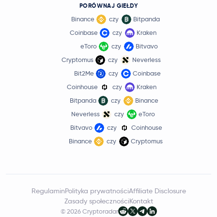
PORÓWNAJ GIEŁDY
Binance
czy
Bitpanda
Coinbase
czy
Kraken
eToro
czy
Bitvavo
Cryptomus
czy
Neverless
Bit2Me
czy
Coinbase
Coinhouse
czy
Kraken
Bitpanda
czy
Binance
Neverless
czy
eToro
Bitvavo
czy
Coinhouse
Binance
czy
Cryptomus
Regulamin
Polityka prywatności
Affiliate Disclosure
Zasady społeczności
Kontakt
© 2026 Cryptoradar