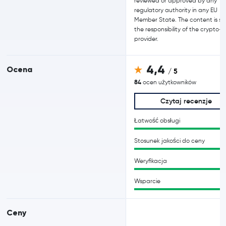
reviewed or approved by any
regulatory authority in any EU
Member State. The content is sol
the responsibility of the crypto-
provider.
4,4
Ocena
/ 5
84
ocen użytkowników
Czytaj recenzje
Łatwość obsługi
Stosunek jakości do ceny
Weryfikacja
Wsparcie
Ceny