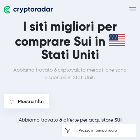
I siti migliori per
comprare Sui in
Stati Uniti
Abbiamo trovato 6 criptovaluta mercati che sono
disponibili in Stati Uniti.
Mostra filtri
6
SUI
Abbiamo trovato
offerte per acquistare
Prezzo in tempo reale