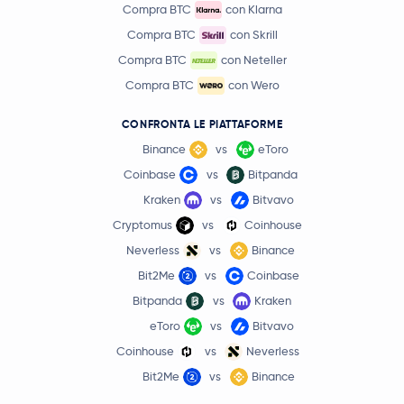
Compra BTC
con Klarna
Compra BTC
con Skrill
Compra BTC
con Neteller
Compra BTC
con Wero
CONFRONTA LE PIATTAFORME
Binance
vs
eToro
Coinbase
vs
Bitpanda
Kraken
vs
Bitvavo
Cryptomus
vs
Coinhouse
Neverless
vs
Binance
Bit2Me
vs
Coinbase
Bitpanda
vs
Kraken
eToro
vs
Bitvavo
Coinhouse
vs
Neverless
Bit2Me
vs
Binance