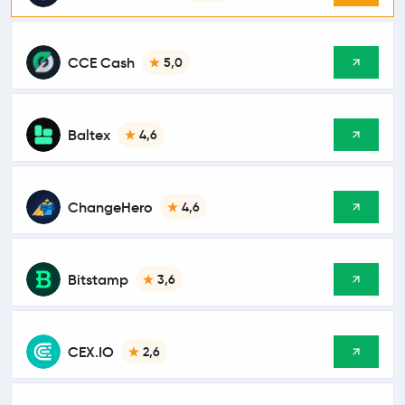
CCE Cash
5,0
Baltex
4,6
ChangeHero
4,6
Bitstamp
3,6
CEX.IO
2,6