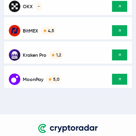
OKX
-
BitMEX
4,5
Kraken Pro
1,2
MoonPay
5,0