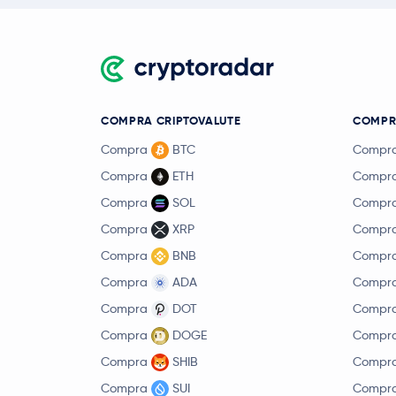
COMPRA CRIPTOVALUTE
COMPR
Compra
BTC
Compr
Compra
ETH
Compr
Compra
SOL
Compr
Compra
XRP
Compr
Compra
BNB
Compr
Compra
ADA
Compr
Compra
DOT
Compr
Compra
DOGE
Compr
Compra
SHIB
Compr
Compra
SUI
Compr