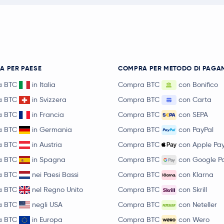
A PER PAESE
COMPRA PER METODO DI PAGA
a BTC
in Italia
Compra BTC
con Bonifico
a BTC
in Svizzera
Compra BTC
con Carta
a BTC
in Francia
Compra BTC
con SEPA
a BTC
in Germania
Compra BTC
con PayPal
a BTC
in Austria
Compra BTC
con Apple Pa
a BTC
in Spagna
Compra BTC
con Google P
a BTC
nei Paesi Bassi
Compra BTC
con Klarna
a BTC
nel Regno Unito
Compra BTC
con Skrill
a BTC
negli USA
Compra BTC
con Neteller
a BTC
in Europa
Compra BTC
con Wero