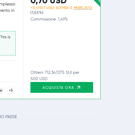
0,70 USD
omplesso
+0,0107 USD SOPRA IL
MERCATO
mento in
(1,55%)
Commissione: 1,49%
his is
Ottieni 712,347275 SUI per
500 USD
ACQUISTA ORA
+5
UO PAESE