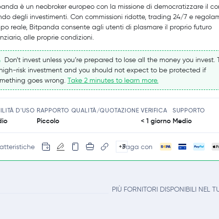
panda è un neobroker europeo con la missione di democratizzare il c
do degli investimenti. Con commissioni ridotte, trading 24/7 e regola
po reale, Bitpanda consente agli utenti di plasmare il proprio futuro
nziario, alle proprie condizioni.
Don’t invest unless you’re prepared to lose all the money you invest. T
high-risk investment and you should not expect to be protected if
mething goes wrong.
Take 2 minutes to learn more.
ILITÀ D'USO
RAPPORTO QUALITÀ/QUOTAZIONE
VERIFICA
SUPPORTO
io
Piccolo
< 1 giorno
Medio
atteristiche
Paga con
+3
PIÙ FORNITORI DISPONIBILI NEL T