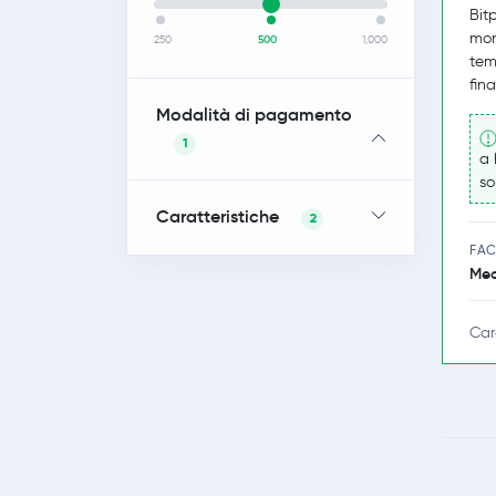
Bit
mon
250
500
1,000
tem
fina
Modalità di pagamento
1
a 
so
Caratteristiche
2
FAC
Med
Car