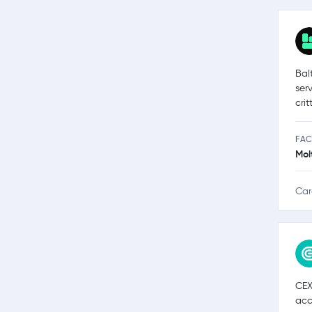
Bal
serv
crit
FAC
Mol
Car
CEX
acc