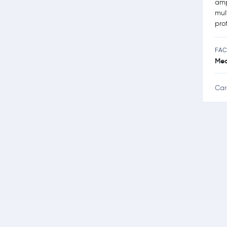
amp
mul
prof
FAC
Med
Car