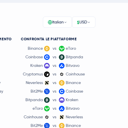
$
Italian
USD
MENTO
CONFRONTA LE PIATTAFORME
Binance
vs
eToro
Coinbase
vs
Bitpanda
Kraken
vs
Bitvavo
Cryptomus
vs
Coinhouse
y
Neverless
vs
Binance
ay
Bit2Me
vs
Coinbase
Bitpanda
vs
Kraken
eToro
vs
Bitvavo
Coinhouse
vs
Neverless
Bit2Me
vs
Binance