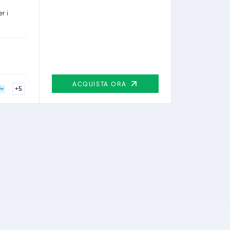
r i
ACQUISTA ORA
+5