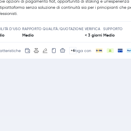
ie opzioni di pagamento fiat, opportunità di staking e un'esperienza
tipiattaforma senza soluzione di continuità sia per i principianti che pe
essionisti.
ILITÀ D'USO
RAPPORTO QUALITÀ/QUOTAZIONE
VERIFICA
SUPPORTO
io
Medio
< 3 giorni
Medio
atteristiche
Paga con
+4