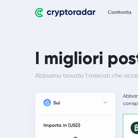
Confronta
I migliori po
Abbiamo trovato 1 mercati che accet
Abbia
Sui
corrisp
Importo in (
USD
)