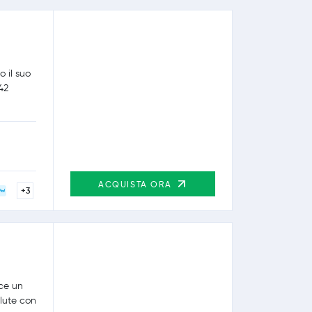
 il suo
 42
ACQUISTA ORA
+3
sce un
lute con