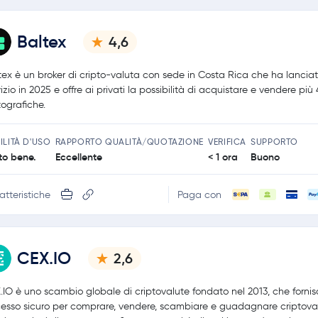
Baltex
4,6
tex è un broker di cripto-valuta con sede in Costa Rica che ha lanciato
izio in 2025 e offre ai privati la possibilità di acquistare e vendere più
tografiche.
ILITÀ D'USO
RAPPORTO QUALITÀ/QUOTAZIONE
VERIFICA
SUPPORTO
to bene.
Eccellente
< 1 ora
Buono
atteristiche
Paga con
CEX.IO
2,6
.IO è uno scambio globale di criptovalute fondato nel 2013, che forni
esso sicuro per comprare, vendere, scambiare e guadagnare criptova