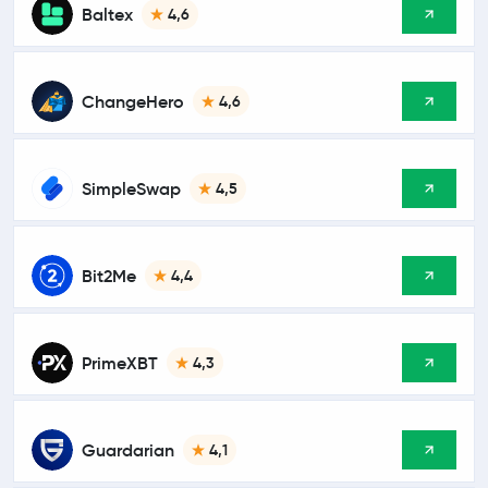
Baltex
4,6
ChangeHero
4,6
SimpleSwap
4,5
Bit2Me
4,4
PrimeXBT
4,3
Guardarian
4,1