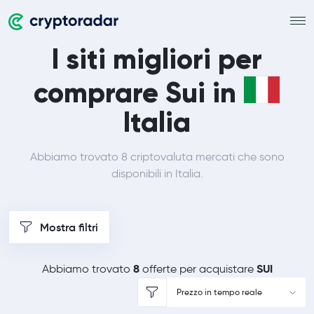
I siti migliori per
comprare Sui in
Italia
Abbiamo trovato 8 criptovaluta mercati che sono
disponibili in Italia.
Mostra filtri
8
SUI
Abbiamo trovato
offerte per acquistare
Prezzo in tempo reale