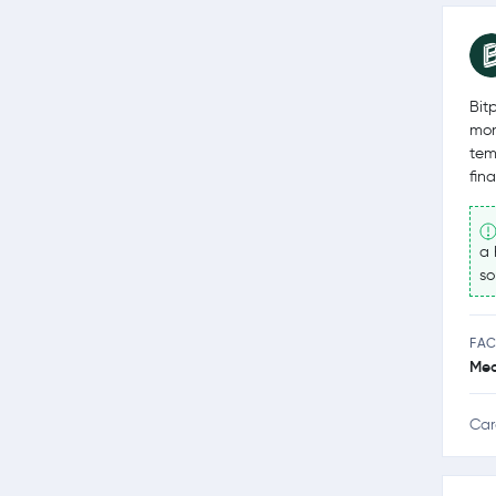
Bit
mon
tem
fina
a 
so
FAC
Med
Car