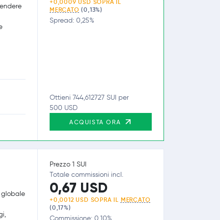
+0,0009 USD SOPRA IL
rendere
MERCATO
(0,13%)
Spread: 0,25%
e
Ottieni 744,612727 SUI per
500 USD
ACQUISTA ORA
Prezzo 1 SUI
Totale commissioni incl.
0,67 USD
o globale
+0,0012 USD SOPRA IL
MERCATO
(0,17%)
i,
Commissione: 0,10%