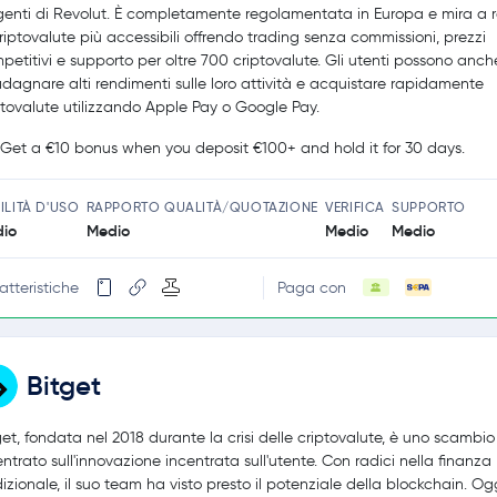
igenti di Revolut. È completamente regolamentata in Europa e mira a 
criptovalute più accessibili offrendo trading senza commissioni, prezzi
petitivi e supporto per oltre 700 criptovalute. Gli utenti possono anch
dagnare alti rendimenti sulle loro attività e acquistare rapidamente
ptovalute utilizzando Apple Pay o Google Pay.
Get a €10 bonus when you deposit €100+ and hold it for 30 days.
ILITÀ D'USO
RAPPORTO QUALITÀ/QUOTAZIONE
VERIFICA
SUPPORTO
io
Medio
Medio
Medio
atteristiche
Paga con
Bitget
get, fondata nel 2018 durante la crisi delle criptovalute, è uno scambi
entrato sull'innovazione incentrata sull'utente. Con radici nella finanza
dizionale, il suo team ha visto presto il potenziale della blockchain. Ogg