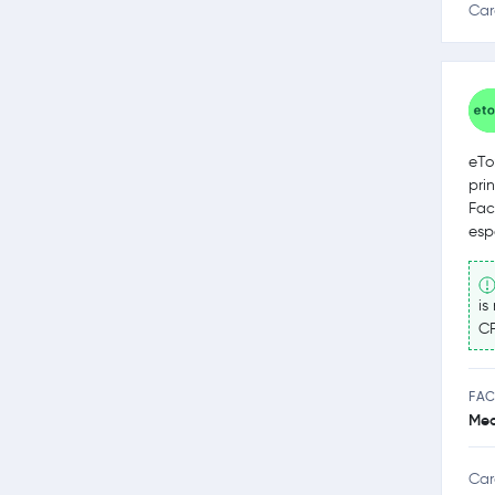
Car
eTo
pri
Fac
espe
is
CF
FAC
Med
Car