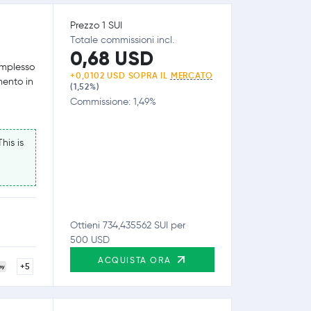
Prezzo 1 SUI
Totale commissioni incl.
0,68 USD
omplesso
+0,0102 USD SOPRA IL
MERCATO
mento in
(1,52%)
Commissione: 1,49%
his is
Ottieni 734,435562 SUI per
500 USD
ACQUISTA ORA
+5