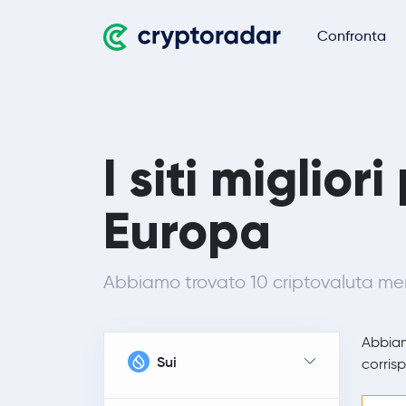
Confronta
I siti miglio
Europa
Abbiamo trovato 10 criptovaluta merc
Abbia
Sui
corrisp