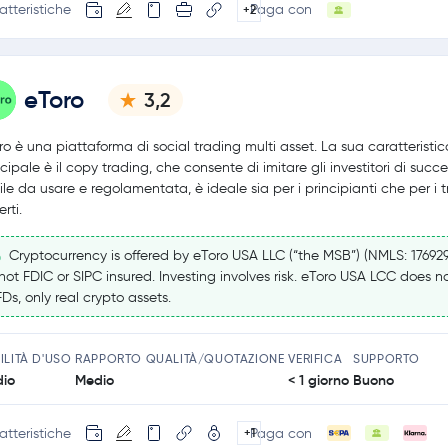
atteristiche
Paga con
+2
eToro
3,2
ro è una piattaforma di social trading multi asset. La sua caratteristic
ncipale è il copy trading, che consente di imitare gli investitori di succe
ile da usare e regolamentata, è ideale sia per i principianti che per i 
rti.
Cryptocurrency is offered by eToro USA LLC (“the MSB”) (NMLS: 17692
 not FDIC or SIPC insured. Investing involves risk. eToro USA LCC does no
Ds, only real crypto assets.
ILITÀ D'USO
RAPPORTO QUALITÀ/QUOTAZIONE
VERIFICA
SUPPORTO
io
Medio
< 1 giorno
Buono
atteristiche
Paga con
+1