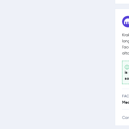
Kra
lon
l'a
altc
is
so
FAC
Med
Car