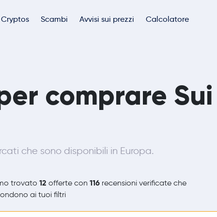
Cryptos
Scambi
Avvisi sui prezzi
Calcolatore
ri per comprare Sui
ati che sono disponibili in Europa.
12
116
mo trovato
offerte con
recensioni verificate che
ondono ai tuoi filtri