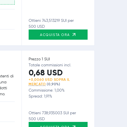
Ottieni 743,513219 SUI per
500 USD
ACQUISTA ORA
Prezzo 1 SUI
Totale commissioni incl.
0,68 USD
tenti di
+0,0060 USD SOPRA IL
 una
MERCATO
(0,90%)
dotti
Commissione: 1,00%
no.
Spread: 1,91%
Ottieni 738,935003 SUI per
500 USD