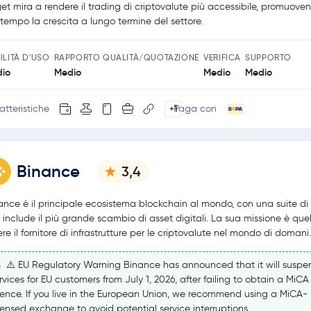
get mira a rendere il trading di criptovalute più accessibile, promuove
tempo la crescita a lungo termine del settore.
ILITÀ D'USO
RAPPORTO QUALITÀ/QUOTAZIONE
VERIFICA
SUPPORTO
io
Medio
Medio
Medio
atteristiche
Paga con
+1
Binance
3,4
ance è il principale ecosistema blockchain al mondo, con una suite di 
 include il più grande scambio di asset digitali. La sua missione è quel
ere il fornitore di infrastrutture per le criptovalute nel mondo di domani.
⚠️ EU Regulatory Warning Binance has announced that it will suspe
rvices for EU customers from July 1, 2026, after failing to obtain a MiCA
cence. If you live in the European Union, we recommend using a MiCA-
censed exchange to avoid potential service interruptions.