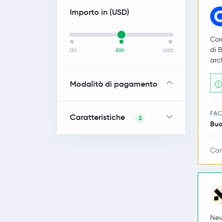
Importo in (
USD
)
Coi
di B
250
500
1,000
arc
Modalità di pagamento
FAC
Caratteristiche
2
Bu
Car
Nev