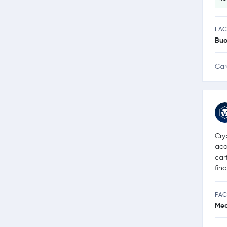
FAC
Bu
Car
Cry
acq
car
fin
FAC
Med