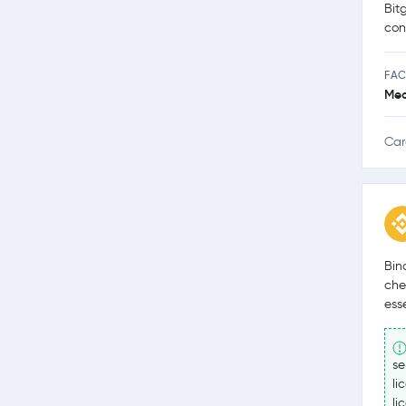
Bit
con
FAC
Med
Car
Bin
che
ess
se
li
li