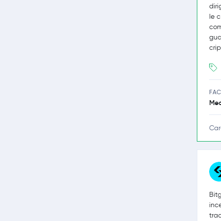
dir
le 
com
gua
cri
FAC
Med
Car
Bit
inc
tra