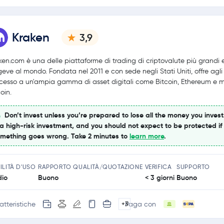
Kraken
3,9
ken.com è una delle piattaforme di trading di criptovalute più grandi 
geve al mondo. Fondata nel 2011 e con sede negli Stati Uniti, offre agli
ccesso a un'ampia gamma di asset digitali come Bitcoin, Ethereum e m
oin.
Don’t invest unless you’re prepared to lose all the money you invest
 a high-risk investment, and you should not expect to be protected if
mething goes wrong. Take 2 minutes to
learn more
.
ILITÀ D'USO
RAPPORTO QUALITÀ/QUOTAZIONE
VERIFICA
SUPPORTO
io
Buono
< 3 giorni
Buono
atteristiche
Paga con
+3