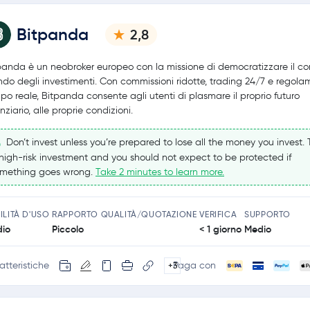
Bitpanda
2,8
panda è un neobroker europeo con la missione di democratizzare il c
do degli investimenti. Con commissioni ridotte, trading 24/7 e regola
po reale, Bitpanda consente agli utenti di plasmare il proprio futuro
nziario, alle proprie condizioni.
Don’t invest unless you’re prepared to lose all the money you invest. T
high-risk investment and you should not expect to be protected if
mething goes wrong.
Take 2 minutes to learn more.
ILITÀ D'USO
RAPPORTO QUALITÀ/QUOTAZIONE
VERIFICA
SUPPORTO
io
Piccolo
< 1 giorno
Medio
atteristiche
Paga con
+3