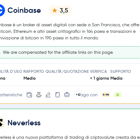
Coinbase
3,5
nbase è un broker di asset digitali con sede a San Francisco, che offr
itcoin, Ethereum e altri asset crittografici in 164 paesi e transazioni e
hiviazione di bitcoin in 190 paesi in tutto il mondo.
We are compensated for the affiliate links on this page.
ILITÀ D'USO
RAPPORTO QUALITÀ/QUOTAZIONE
VERIFICA
SUPPORTO
ono
Medio
< 1 giorno
Medio
atteristiche
Paga con
+4
Neverless
erless è una nuova piattaforma di trading di criptovalute creata da e