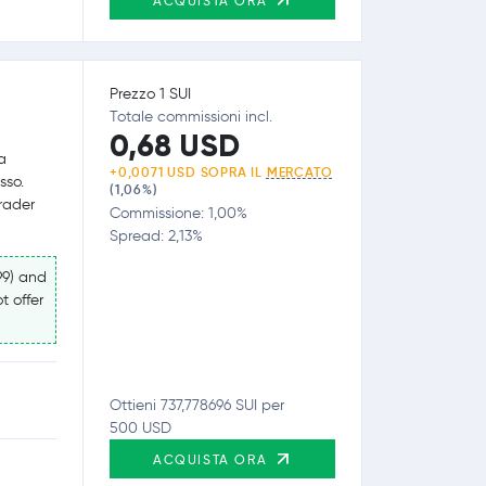
ACQUISTA ORA
Prezzo 1 SUI
Totale commissioni incl.
0,68 USD
a
+0,0071 USD SOPRA IL
MERCATO
sso.
(1,06%)
trader
Commissione: 1,00%
Spread: 2,13%
99) and
t offer
Ottieni 737,778696 SUI per
500 USD
ACQUISTA ORA