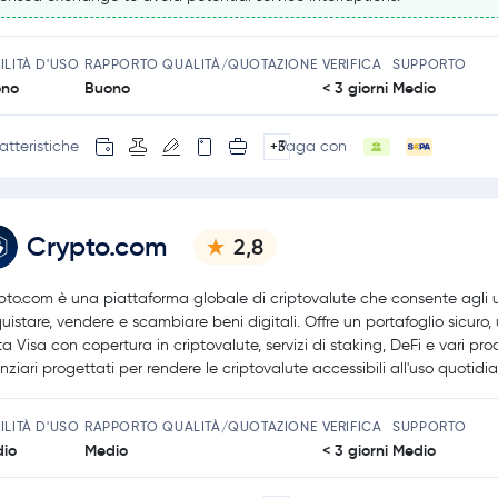
ILITÀ D'USO
RAPPORTO QUALITÀ/QUOTAZIONE
VERIFICA
SUPPORTO
ono
Buono
< 3 giorni
Medio
atteristiche
Paga con
+3
Crypto.com
2,8
pto.com è una piattaforma globale di criptovalute che consente agli u
uistare, vendere e scambiare beni digitali. Offre un portafoglio sicuro,
ta Visa con copertura in criptovalute, servizi di staking, DeFi e vari pro
anziari progettati per rendere le criptovalute accessibili all'uso quotidia
ILITÀ D'USO
RAPPORTO QUALITÀ/QUOTAZIONE
VERIFICA
SUPPORTO
io
Medio
< 3 giorni
Medio