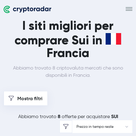
I siti migliori per
comprare Sui in
Francia
Abbiamo trovato 8 criptovaluta mercati che sono
disponibili in Francia.
Mostra filtri
8
SUI
Abbiamo trovato
offerte per acquistare
Prezzo in tempo reale