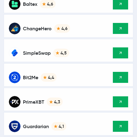
Baltex
4,6
ChangeHero
4,6
SimpleSwap
4,5
Bit2Me
4,4
PrimeXBT
4,3
Guardarian
4,1