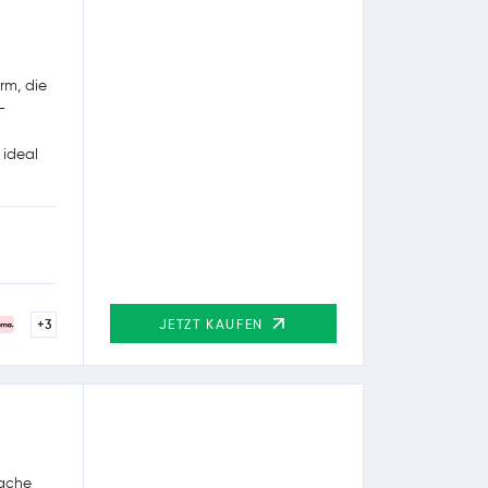
rm, die
-
 ideal
+3
JETZT KAUFEN
fache