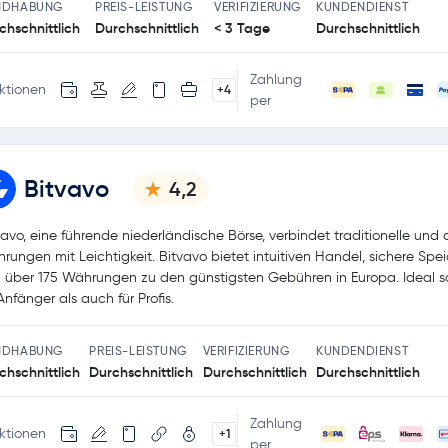
NDHABUNG
PREIS-LEISTUNG
VERIFIZIERUNG
KUNDENDIENST
chschnittlich
Durchschnittlich
< 3 Tage
Durchschnittlich
Zahlung
ktionen
+4
per
Bitvavo
4,2
vavo, eine führende niederländische Börse, verbindet traditionelle und d
rungen mit Leichtigkeit. Bitvavo bietet intuitiven Handel, sichere Spe
 über 175 Währungen zu den günstigsten Gebühren in Europa. Ideal 
Anfänger als auch für Profis.
NDHABUNG
PREIS-LEISTUNG
VERIFIZIERUNG
KUNDENDIENST
chschnittlich
Durchschnittlich
Durchschnittlich
Durchschnittlich
Zahlung
ktionen
+1
per