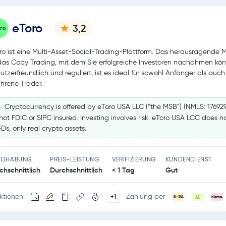
eToro
3,2
ro ist eine Multi-Asset-Social-Trading-Plattform. Das herausragende 
 das Copy Trading, mit dem Sie erfolgreiche Investoren nachahmen kö
utzerfreundlich und reguliert, ist es ideal für sowohl Anfänger als auch
ahrene Trader.
Cryptocurrency is offered by eToro USA LLC (“the MSB”) (NMLS: 17692
 not FDIC or SIPC insured. Investing involves risk. eToro USA LCC does no
Ds, only real crypto assets.
NDHABUNG
PREIS-LEISTUNG
VERIFIZIERUNG
KUNDENDIENST
chschnittlich
Durchschnittlich
< 1 Tag
Gut
ktionen
Zahlung per
+1