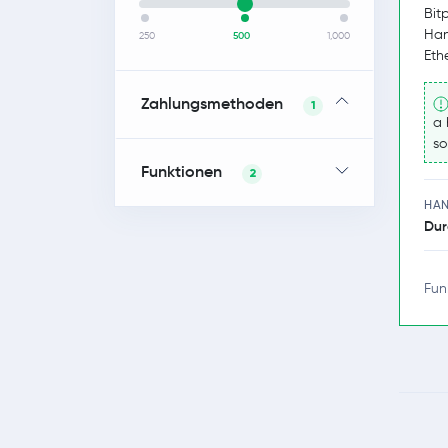
Bit
Han
250
500
1,000
Eth
Zahlungsmethoden
1
a 
so
Funktionen
2
HA
Dur
Fun