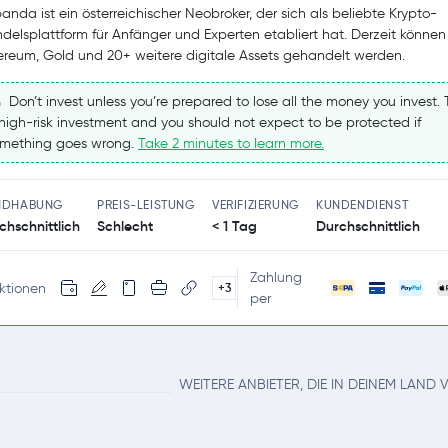
panda ist ein österreichischer Neobroker, der sich als beliebte Krypto-
delsplattform für Anfänger und Experten etabliert hat. Derzeit können 
ereum, Gold und 20+ weitere digitale Assets gehandelt werden.
Don’t invest unless you’re prepared to lose all the money you invest. T
high-risk investment and you should not expect to be protected if
mething goes wrong.
Take 2 minutes to learn more.
NDHABUNG
PREIS-LEISTUNG
VERIFIZIERUNG
KUNDENDIENST
chschnittlich
Schlecht
< 1 Tag
Durchschnittlich
Zahlung
ktionen
+3
per
WEITERE ANBIETER, DIE IN DEINEM LAND