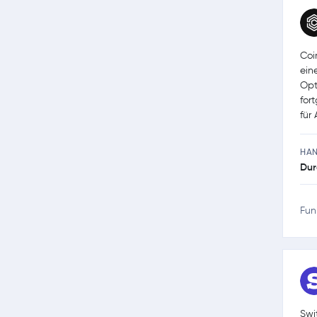
Coi
ein
Opt
for
für
HA
Dur
Fun
Swi