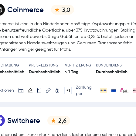
Coinmerce
3,0
nmerce ist eine in den Niederlanden ansässige Kryptowährungsplattfo
e benutzerfreundliche Oberfläche, über 375 Kryptowährungen, Staking
ionen und wettbewerbsfähige Gebühren ab 0,25 % bietet, jedoch an
tgeschrittenen Handelswerkzeugen und Gebühren-Transparenz fehlt –
 Anfänger, weniger geeignet für Profis.
NDHABUNG
PREIS-LEISTUNG
VERIFIZIERUNG
KUNDENDIENST
chschnittlich
Durchschnittlich
< 1 Tag
Durchschnittlich
Zahlung
ktionen
+1
per
Switchere
2,6
tchere ist ein lizenzierter Finanzdienstleister, der eine schnelle und ein