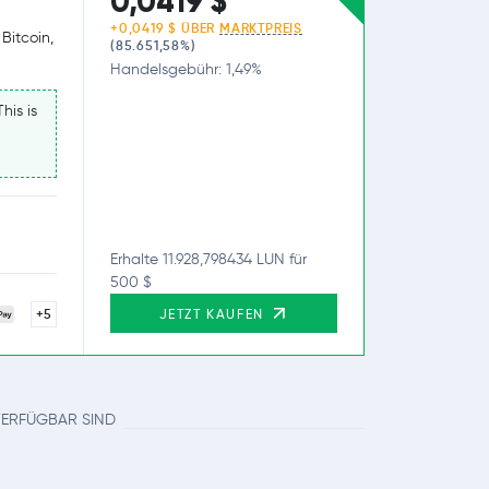
0,0419 $
+0,0419 $ ÜBER
MARKTPREIS
Bitcoin,
(85.651,58%)
Handelsgebühr: 1,49%
his is
Erhalte 11.928,798434 LUN für
500 $
+5
JETZT KAUFEN
 VERFÜGBAR SIND