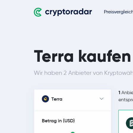
Preisvergleic
Terra kaufen
Wir haben 2 Anbieter von Kryptowäh
1
Anbie
Terra
entsp
Betrag in (
USD
)