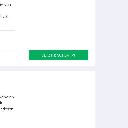
en von
00 US-
JETZT KAUFEN
sicheren
it
htlosen