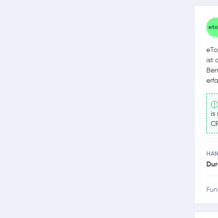
eTo
ist
Ben
erf
is
CF
HA
Dur
Fun