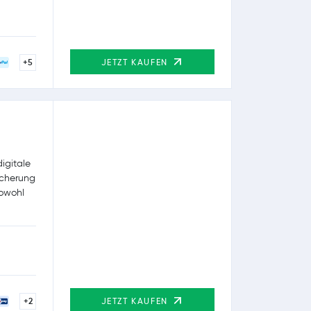
+5
JETZT KAUFEN
igitale
icherung
sowohl
+2
JETZT KAUFEN