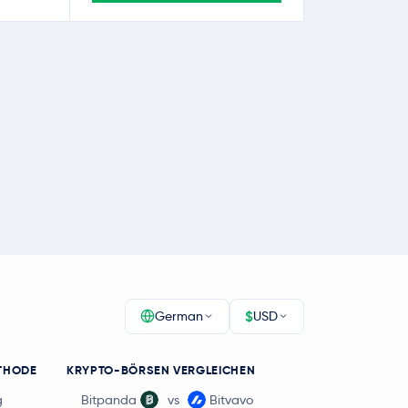
$
German
USD
THODE
KRYPTO-BÖRSEN VERGLEICHEN
g
Bitpanda
vs
Bitvavo