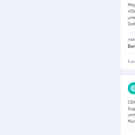
Mög
VIS
unt
Doll
HA
Dur
Fun
CEX
Zug
umf
Mul