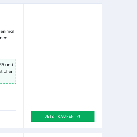
Merkmal
nnen.
99) and
t offer
JETZT KAUFEN