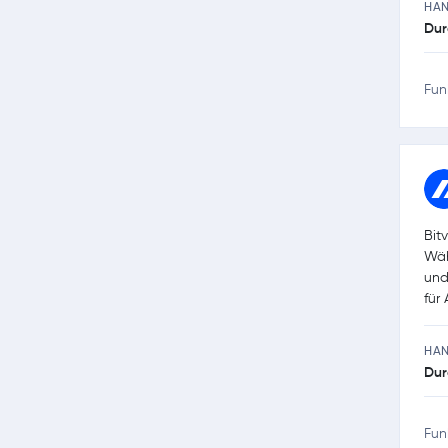
HA
Dur
Fun
Bit
Wäh
und
für 
HA
Dur
Fun