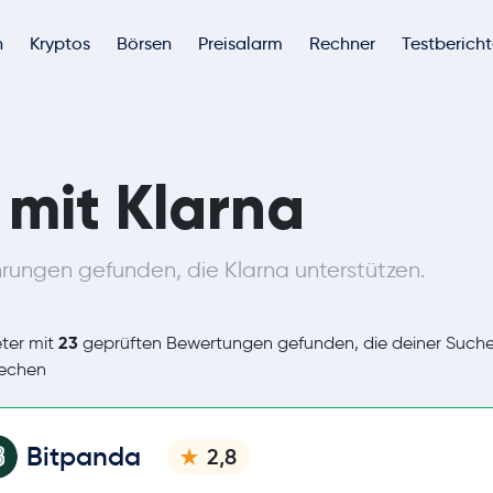
h
Kryptos
Börsen
Preisalarm
Rechner
Testberich
 mit Klarna
rungen gefunden, die Klarna unterstützen.
23
ter mit
geprüften Bewertungen gefunden, die deiner Such
rechen
Bitpanda
2,8