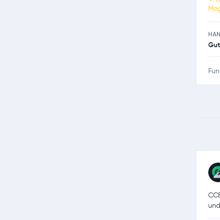
Mög
HA
Gut
Fun
CCE
und