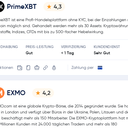
PrimeXBT
4,3
meXBT ist eine Profi-Handelsplattform ohne KYC, bei der Einzahlungen 
coin möglich sind. Gehandelt werden mehr als 30 Assets: Kryptowähru
stoffe, Indizes, CFDs mit bis zu 500-facher Hebelwirkung.
NDHABUNG
PREIS-LEISTUNG
VERIFIZIERUNG
KUNDENDIENST
Gut
< 1 Tag
Sehr Gut
ktionen
Zahlung per
EXMO
4,2
O.com ist eine globale Krypto-Börse, die 2014 gegründet wurde. Sie ha
z in London und verfügt über Büros in der Ukraine, Polen, Litauen und 
 beschäftigt mehr als 150 Mitarbeiter. Die EXMO-Kryptoplattform hat 
 Millionen Kunden mit 24.000 täglichen Tradern und mehr als 180