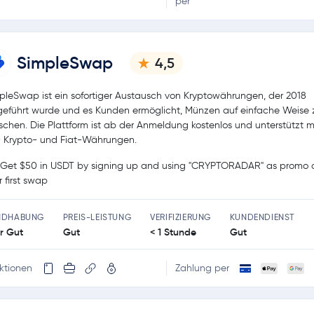
per
SimpleSwap
4,5
pleSwap ist ein sofortiger Austausch von Kryptowährungen, der 2018
geführt wurde und es Kunden ermöglicht, Münzen auf einfache Weise 
schen. Die Plattform ist ab der Anmeldung kostenlos und unterstützt m
 Krypto- und Fiat-Währungen.
Get $50 in USDT by signing up and using "CRYPTORADAR" as promo c
r first swap
NDHABUNG
PREIS-LEISTUNG
VERIFIZIERUNG
KUNDENDIENST
r Gut
Gut
< 1 Stunde
Gut
ktionen
Zahlung per