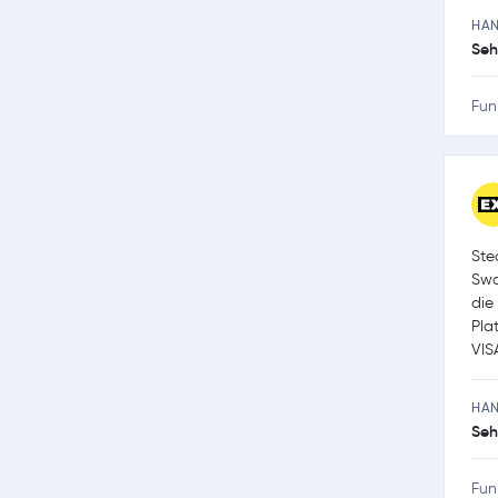
HA
Seh
Fun
Ste
Swa
die
Pla
VIS
HA
Seh
Fun