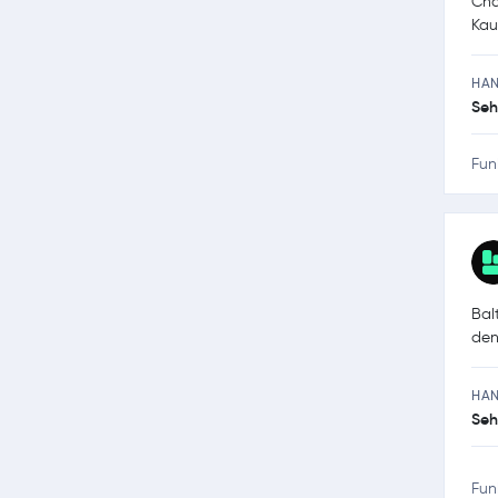
Cha
Kau
HA
Seh
Fun
Bal
den
HA
Seh
Fun