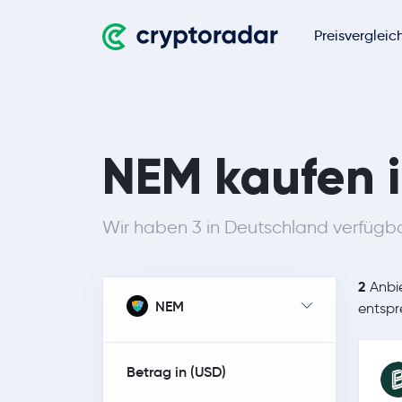
Preisvergleic
NEM kaufen 
Wir haben 3 in Deutschland verfügb
2
Anbie
NEM
entsp
Betrag in (
USD
)