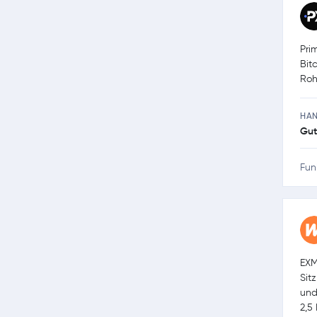
Pri
Bit
Roh
HA
Gut
Fun
EXM
Sit
und
2,5