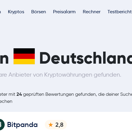
h
Kryptos
Börsen
Preisalarm
Rechner
Testberich
in
Deutschlan
are Anbieter von Kryptowährungen gefunden.
24
ter mit
geprüften Bewertungen gefunden, die deiner Such
rechen
Bitpanda
2,8