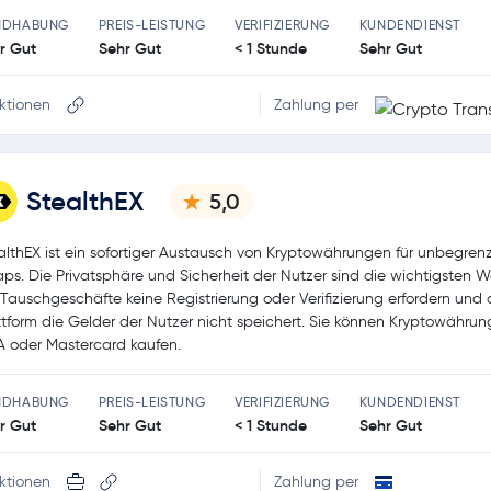
NDHABUNG
PREIS-LEISTUNG
VERIFIZIERUNG
KUNDENDIENST
r Gut
Sehr Gut
< 1 Stunde
Sehr Gut
ktionen
Zahlung per
StealthEX
5,0
althEX ist ein sofortiger Austausch von Kryptowährungen für unbegren
ps. Die Privatsphäre und Sicherheit der Nutzer sind die wichtigsten W
 Tauschgeschäfte keine Registrierung oder Verifizierung erfordern und 
ttform die Gelder der Nutzer nicht speichert. Sie können Kryptowährun
A oder Mastercard kaufen.
NDHABUNG
PREIS-LEISTUNG
VERIFIZIERUNG
KUNDENDIENST
r Gut
Sehr Gut
< 1 Stunde
Sehr Gut
ktionen
Zahlung per