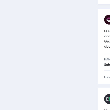
Qui
ano
Geb
abs
HA
Seh
Fun