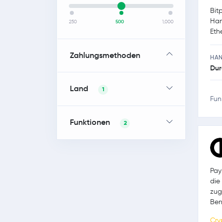
Bit
Han
250
500
1,000
Eth
Zahlungsmethoden
HA
Dur
Land
1
Fun
Funktionen
2
Pay
die
zug
Ben
Cry