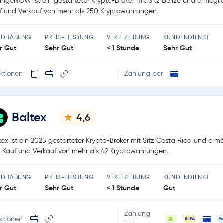
ngeNOW ist ein gestarteter Krypto-Broker mit Sitz Belize und ermögli
f und Verkauf von mehr als 250 Kryptowährungen.
NDHABUNG
PREIS-LEISTUNG
VERIFIZIERUNG
KUNDENDIENST
r Gut
Sehr Gut
< 1 Stunde
Sehr Gut
ktionen
Zahlung per
Baltex
4,6
tex ist ein 2025 gestarteter Krypto-Broker mit Sitz Costa Rica und ermö
 Kauf und Verkauf von mehr als 42 Kryptowährungen.
NDHABUNG
PREIS-LEISTUNG
VERIFIZIERUNG
KUNDENDIENST
r Gut
Sehr Gut
< 1 Stunde
Gut
Zahlung
ktionen