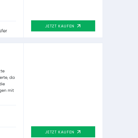
JETZT KAUFEN
zte
erte, da
die
gen mit
JETZT KAUFEN