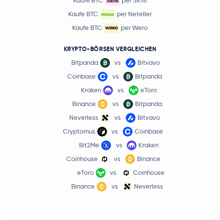
Kaufe BTC
per Skrill
Kaufe BTC
per Neteller
Kaufe BTC
per Wero
KRYPTO-BÖRSEN VERGLEICHEN
Bitpanda
vs
Bitvavo
Coinbase
vs
Bitpanda
Kraken
vs
eToro
Binance
vs
Bitpanda
Neverless
vs
Bitvavo
Cryptomus
vs
Coinbase
Bit2Me
vs
Kraken
Coinhouse
vs
Binance
eToro
vs
Coinhouse
Binance
vs
Neverless