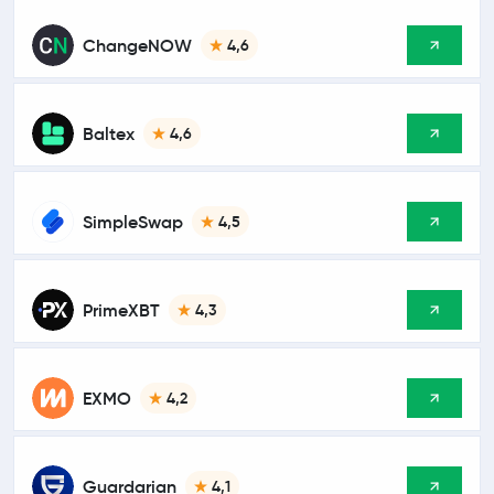
ChangeNOW
4,6
Baltex
4,6
SimpleSwap
4,5
PrimeXBT
4,3
EXMO
4,2
Guardarian
4,1