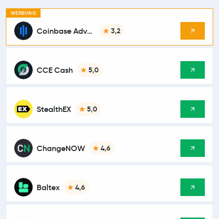
WERBUNG
Coinbase Advanced
3,2
CCE Cash
5,0
StealthEX
5,0
ChangeNOW
4,6
Baltex
4,6