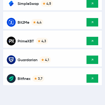
SimpleSwap
4,5
Bit2Me
4,4
PrimeXBT
4,3
Guardarian
4,1
Bitfinex
3,7