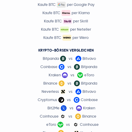
Kaufe BTC
per Google Pay
Kaufe BTC
per Klarna
Kaufe BTC
per Skrill
Kaufe BTC
per Neteller
Kaufe BTC
per Wero
KRYPTO-BÖRSEN VERGLEICHEN
Bitpanda
vs
Bitvavo
Coinbase
vs
Bitpanda
Kraken
vs
eToro
Binance
vs
Bitpanda
Neverless
vs
Bitvavo
Cryptomus
vs
Coinbase
Bit2Me
vs
Kraken
Coinhouse
vs
Binance
eToro
vs
Coinhouse