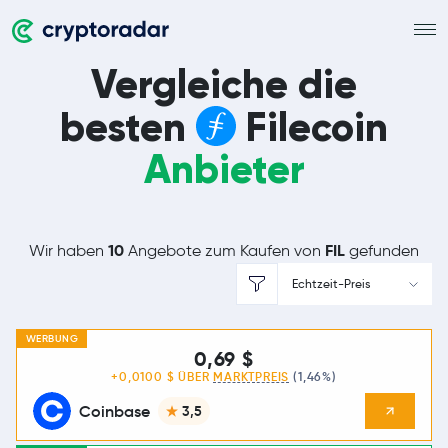
Vergleiche die
besten
Filecoin
Anbieter
10
FIL
Wir haben
Angebote zum Kaufen von
gefunden
Echtzeit-Preis
WERBUNG
0,69 $
+0,0100 $ ÜBER
MARKTPREIS
(1,46%)
Coinbase
3,5