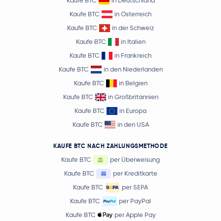
Kaufe BTC
in Deutschland
Kaufe BTC
in Österreich
Kaufe BTC
in der Schweiz
Kaufe BTC
in Italien
Kaufe BTC
in Frankreich
Kaufe BTC
in den Niederlanden
Kaufe BTC
in Belgien
Kaufe BTC
in Großbritannien
Kaufe BTC
in Europa
Kaufe BTC
in den USA
KAUFE BTC NACH ZAHLUNGSMETHODE
Kaufe BTC
per Überweisung
Kaufe BTC
per Kreditkarte
Kaufe BTC
per SEPA
Kaufe BTC
per PayPal
Kaufe BTC
per Apple Pay