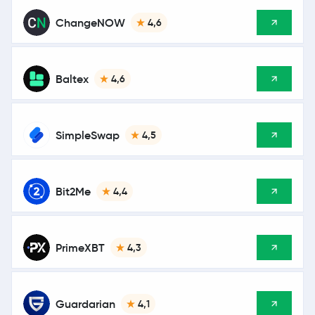
ChangeNOW
4,6
Baltex
4,6
SimpleSwap
4,5
Bit2Me
4,4
PrimeXBT
4,3
Guardarian
4,1