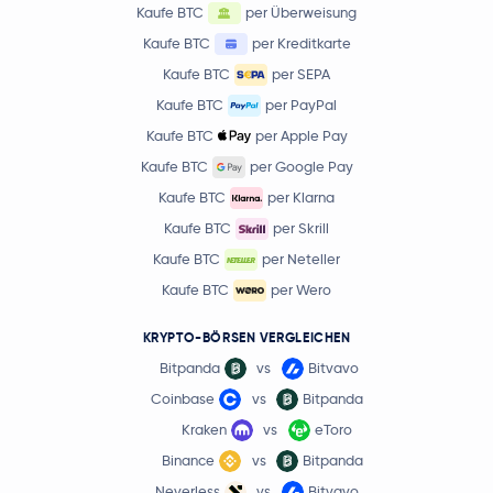
Kaufe BTC
per Überweisung
Kaufe BTC
per Kreditkarte
Kaufe BTC
per SEPA
Kaufe BTC
per PayPal
Kaufe BTC
per Apple Pay
Kaufe BTC
per Google Pay
Kaufe BTC
per Klarna
Kaufe BTC
per Skrill
Kaufe BTC
per Neteller
Kaufe BTC
per Wero
KRYPTO-BÖRSEN VERGLEICHEN
Bitpanda
vs
Bitvavo
Coinbase
vs
Bitpanda
Kraken
vs
eToro
Binance
vs
Bitpanda
Neverless
vs
Bitvavo