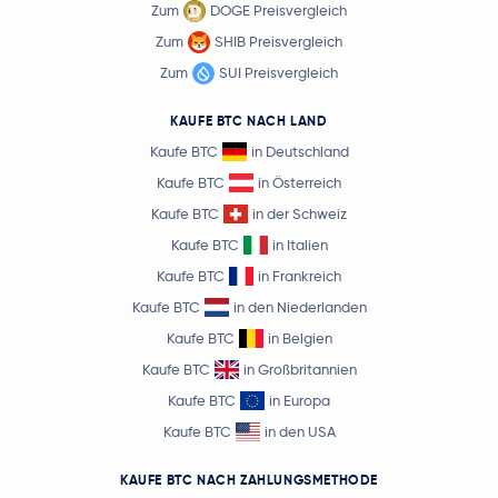
Zum
DOGE Preisvergleich
Zum
SHIB Preisvergleich
Zum
SUI Preisvergleich
KAUFE BTC NACH LAND
Kaufe BTC
in Deutschland
Kaufe BTC
in Österreich
Kaufe BTC
in der Schweiz
Kaufe BTC
in Italien
Kaufe BTC
in Frankreich
Kaufe BTC
in den Niederlanden
Kaufe BTC
in Belgien
Kaufe BTC
in Großbritannien
Kaufe BTC
in Europa
Kaufe BTC
in den USA
KAUFE BTC NACH ZAHLUNGSMETHODE