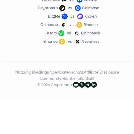
Cryptomus
vs
Coinbase
Bit2Me
vs
Kraken
Coinhouse
vs
Binance
eToro
vs
Coinhouse
Binance
vs
Neverless
Nutzungsbedingungen
Datenschutz
Affiliate Disclosure
Community Richtlinie
Kontakt
© 2026 Cryptoradar