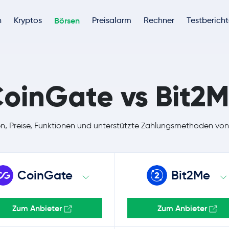
h
Kryptos
Börsen
Preisalarm
Rechner
Testberich
oinGate vs Bit2
en, Preise, Funktionen und unterstützte Zahlungsmethoden vo
CoinGate
Bit2Me
Zum Anbieter
Zum Anbieter