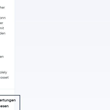
cher
kann
er
mit
den
een
olely
-asset
ertungen
lesen