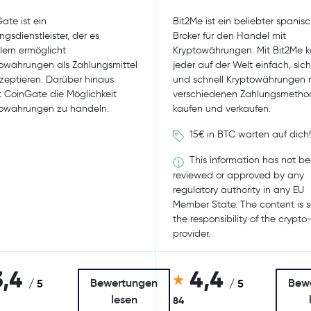
ate ist ein
Bit2Me ist ein beliebter spanis
ngsdienstleister, der es
Broker für den Handel mit
ern ermöglicht
Kryptowährungen. Mit Bit2Me 
owährungen als Zahlungsmittel
jeder auf der Welt einfach, sich
zeptieren. Darüber hinaus
und schnell Kryptowährungen 
t CoinGate die Möglichkeit
verschiedenen Zahlungsmetho
owährungen zu handeln.
kaufen und verkaufen.
15€ in BTC warten auf dich!
This information has not b
reviewed or approved by any
regulatory authority in any EU
Member State. The content is s
the responsibility of the crypto
provider.
3,4
4,4
Bewertungen
Bew
/ 5
/ 5
lesen
84