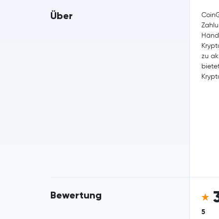
Über
CoinG
Zahlu
Händl
Krypt
zu ak
biete
Krypt
Bewertung
5