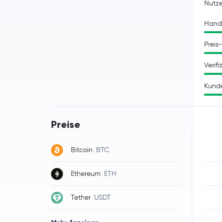
Nutz
Hand
Preis
Verifi
Kund
Preise
Bitcoin
BTC
Ethereum
ETH
Tether
USDT