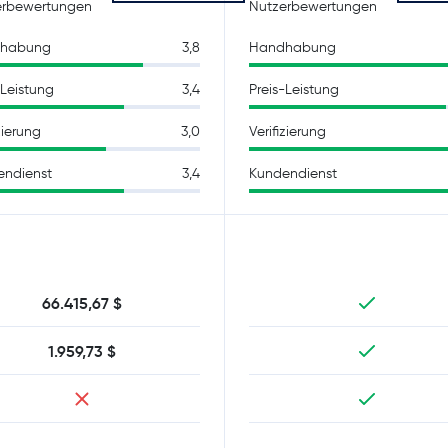
erbewertungen
Nutzerbewertungen
habung
3,8
Handhabung
-Leistung
3,4
Preis-Leistung
zierung
3,0
Verifizierung
endienst
3,4
Kundendienst
66.415,67 $
1.959,73 $