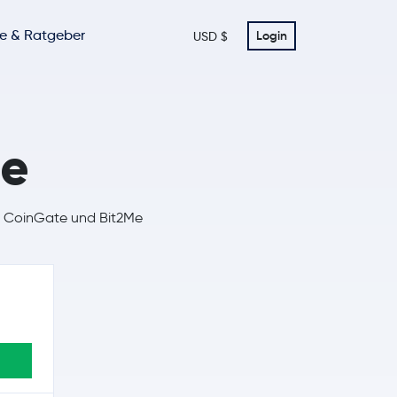
te & Ratgeber
Login
USD $
Me
n CoinGate und Bit2Me