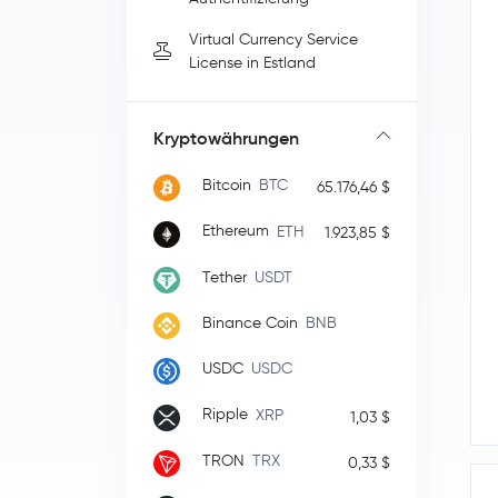
Virtual Currency Service
License in Estland
Kryptowährungen
Bitcoin
BTC
65.176,46 $
Ethereum
ETH
1.923,85 $
Tether
USDT
Binance Coin
BNB
USDC
USDC
Ripple
XRP
1,03 $
TRON
TRX
0,33 $