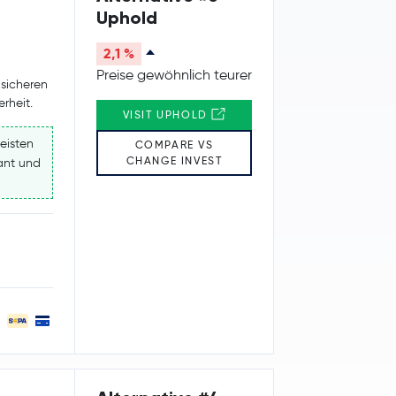
Uphold
2,1 %
Preise gewöhnlich teurer
 sicheren
rheit.
VISIT UPHOLD
eisten
COMPARE VS
CHANGE INVEST
kant und