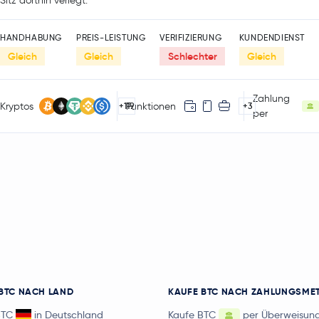
Sitz dorthin verlegt.
HANDHABUNG
PREIS-LEISTUNG
VERIFIZIERUNG
KUNDENDIENST
Gleich
Gleich
Schlechter
Gleich
Zahlung
Kryptos
Funktionen
+119
+3
per
BTC NACH LAND
KAUFE BTC NACH ZAHLUNGSME
BTC
in Deutschland
Kaufe BTC
per Überweisun