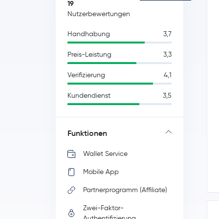
19
Nutzerbewertungen
Handhabung
3,7
Preis-Leistung
3,3
Verifizierung
4,1
Kundendienst
3,5
Funktionen
Wallet Service
Mobile App
Partnerprogramm (Affiliate)
Zwei-Faktor-
Authentifizierung