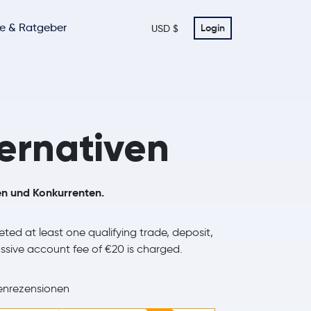
te & Ratgeber
Login
USD $
ernativen
en und Konkurrenten.
ted at least one qualifying trade, deposit,
assive account fee of €20 is charged.
nrezensionen