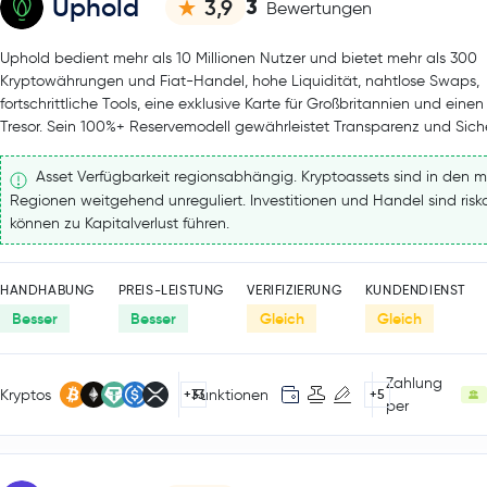
Uphold
3
3,9
Bewertungen
Uphold bedient mehr als 10 Millionen Nutzer und bietet mehr als 300
Kryptowährungen und Fiat-Handel, hohe Liquidität, nahtlose Swaps,
fortschrittliche Tools, eine exklusive Karte für Großbritannien und einen
Tresor. Sein 100%+ Reservemodell gewährleistet Transparenz und Siche
Asset Verfügbarkeit regionsabhängig. Kryptoassets sind in den m
Regionen weitgehend unreguliert. Investitionen und Handel sind ris
können zu Kapitalverlust führen.
HANDHABUNG
PREIS-LEISTUNG
VERIFIZIERUNG
KUNDENDIENST
Besser
Besser
Gleich
Gleich
Zahlung
Kryptos
Funktionen
+33
+5
per