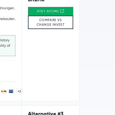
ährungen.
VISIT BIT2ME
erkaufen.
COMPARE VS
CHANGE INVEST
latory
lity of
+2
Alternative #3