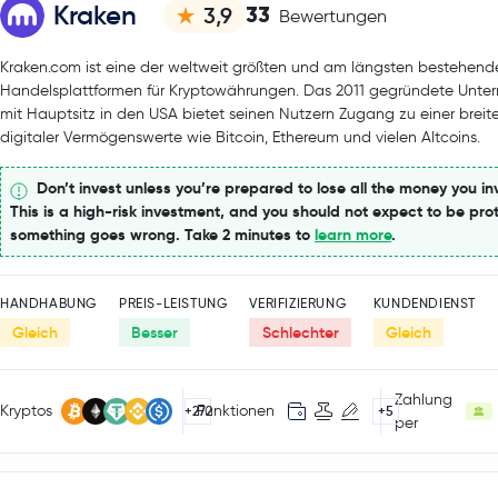
Kraken
33
3,9
Bewertungen
Kraken.com ist eine der weltweit größten und am längsten bestehend
Handelsplattformen für Kryptowährungen. Das 2011 gegründete Unt
mit Hauptsitz in den USA bietet seinen Nutzern Zugang zu einer breit
digitaler Vermögenswerte wie Bitcoin, Ethereum und vielen Altcoins.
Don’t invest unless you’re prepared to lose all the money you in
This is a high-risk investment, and you should not expect to be prot
something goes wrong. Take 2 minutes to
learn more
.
HANDHABUNG
PREIS-LEISTUNG
VERIFIZIERUNG
KUNDENDIENST
Gleich
Besser
Schlechter
Gleich
Zahlung
Kryptos
Funktionen
+272
+5
per