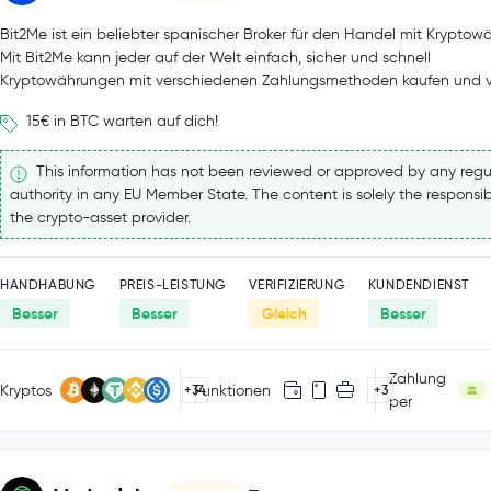
Bit2Me ist ein beliebter spanischer Broker für den Handel mit Kryptow
Mit Bit2Me kann jeder auf der Welt einfach, sicher und schnell
Kryptowährungen mit verschiedenen Zahlungsmethoden kaufen und v
15€ in BTC warten auf dich!
This information has not been reviewed or approved by any regu
authority in any EU Member State. The content is solely the responsibi
the crypto-asset provider.
HANDHABUNG
PREIS-LEISTUNG
VERIFIZIERUNG
KUNDENDIENST
Besser
Besser
Gleich
Besser
Zahlung
Kryptos
Funktionen
+34
+3
per