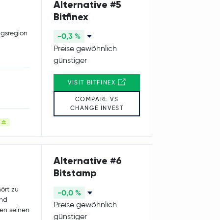
Alternative #5
Bitfinex
ngsregion
-0,3 %
Preise gewöhnlich
günstiger
VISIT BITFINEX
COMPARE VS
CHANGE INVEST
Alternative #6
Bitstamp
ört zu
-0,0 %
and
Preise gewöhnlich
sen seinen
günstiger