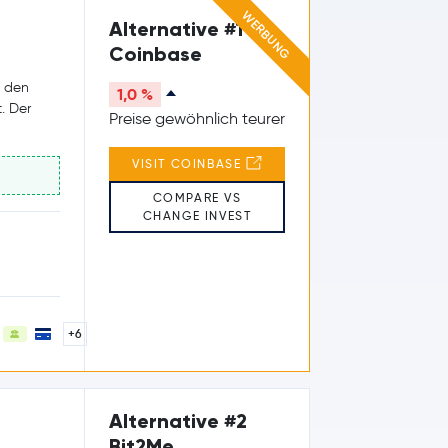
WERBUNG
Alternative #1
Coinbase
e den
1,0 %
. Der
Preise gewöhnlich teurer
VISIT COINBASE
COMPARE VS
CHANGE INVEST
+6
Alternative #2
Bit2Me