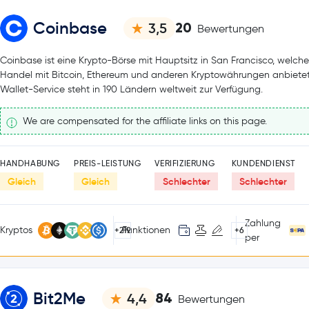
Coinbase
20
3,5
Bewertungen
Coinbase ist eine Krypto-Börse mit Hauptsitz in San Francisco, welch
Handel mit Bitcoin, Ethereum und anderen Kryptowährungen anbietet
Wallet-Service steht in 190 Ländern weltweit zur Verfügung.
We are compensated for the affiliate links on this page.
HANDHABUNG
PREIS-LEISTUNG
VERIFIZIERUNG
KUNDENDIENST
Gleich
Gleich
Schlechter
Schlechter
Zahlung
Kryptos
Funktionen
+219
+6
per
Bit2Me
84
4,4
Bewertungen