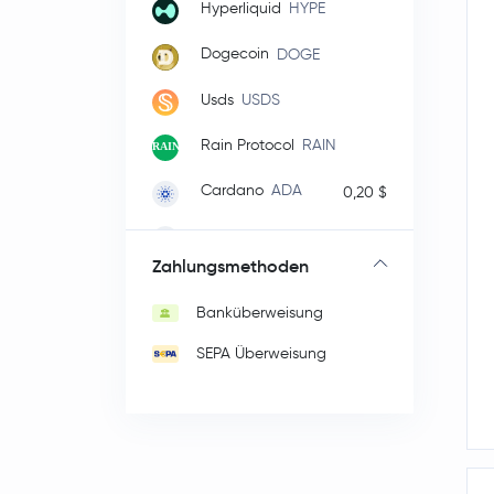
Hyperliquid
HYPE
Dogecoin
DOGE
Usds
USDS
Rain Protocol
RAIN
Cardano
ADA
0,20 $
Wrapped Bitcoin
WBTC
Zahlungsmethoden
Monero
XMR
Banküberweisung
whitebit-coin
WBT
SEPA Überweisung
Chainlink
LINK
Stellar Lumens
XLM
0,16 $
Dai
DAI