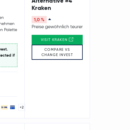
Alternative #4
Kraken
en
1,0 %
ernehmen
Preise gewöhnlich teurer
en Palette
VISIT KRAKEN
vest.
COMPARE VS
CHANGE INVEST
ected if
+2