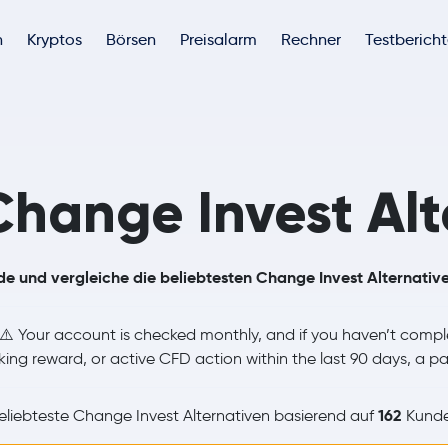
h
Kryptos
Börsen
Preisalarm
Rechner
Testberich
Change Invest Alt
de und vergleiche die beliebtesten Change Invest Alternativ
⚠️ Your account is checked monthly, and if you haven’t comple
king reward, or active CFD action within the last 90 days, a p
162
liebteste Change Invest Alternativen basierend auf
Kunde