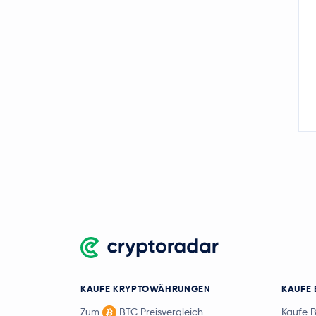
Sui
SUI
Avalanche
AVAX
Crypto.com Coin
CRO
Uniswap
UNI
NEAR Protocol
NEAR
PAX Gold
PAXG
BitTensor
TAO
OKB
OKB
Ondo
ONDO
Official World Liberty
KAUFE KRYPTOWÄHRUNGEN
KAUFE 
Financial
WLFI
Zum
BTC Preisvergleich
Kaufe 