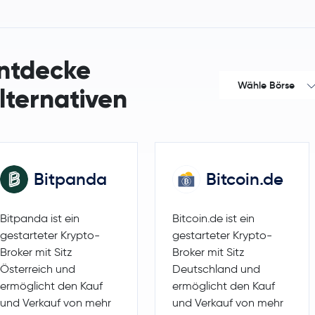
Litecoin
LTC
Sui
SUI
ntdecke
Wähle Börse
Polkadot
DOT
lternativen
SHIBA INU
SHIB
Avalanche
AVAX
Bitpanda
Bitcoin.de
Uniswap
UNI
Bitpanda ist ein
Bitcoin.de ist ein
NEAR Protocol
NEAR
gestarteter Krypto-
gestarteter Krypto-
Broker mit Sitz
Broker mit Sitz
Aave
AAVE
Österreich und
Deutschland und
ermöglicht den Kauf
ermöglicht den Kauf
Pepe
PEPE
und Verkauf von mehr
und Verkauf von mehr