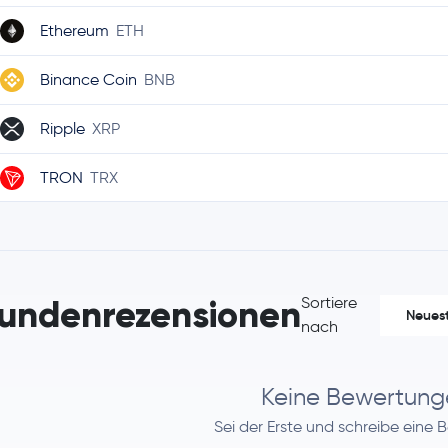
Ethereum
ETH
Binance Coin
BNB
Ripple
XRP
TRON
TRX
Dogecoin
DOGE
Cardano
ADA
undenrezensionen
Sortiere
Neues
Chainlink
LINK
nach
Stellar Lumens
XLM
Keine Bewertung
Bitcoin Cash
BCH
Sei der Erste und schreibe eine 