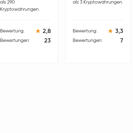
als 290
als 3 Kryptowährungen.
Cosmos
ATOM
Kryptowährungen.
Tezos
XTZ
2,8
3,3
Bewertung:
Bewertung:
Polygon
MATIC
23
7
Bewertungen:
Bewertungen:
Basic Attention Token
BAT
Solana
SOL