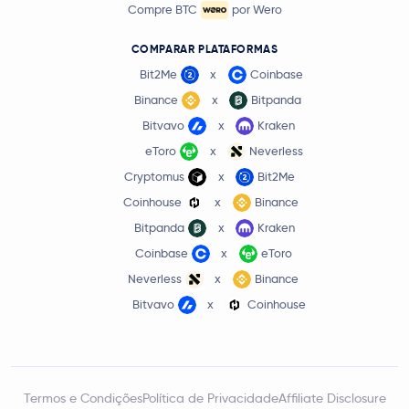
Compre BTC
por Wero
COMPARAR PLATAFORMAS
Bit2Me
x
Coinbase
Binance
x
Bitpanda
Bitvavo
x
Kraken
eToro
x
Neverless
Cryptomus
x
Bit2Me
Coinhouse
x
Binance
Bitpanda
x
Kraken
Coinbase
x
eToro
Neverless
x
Binance
Bitvavo
x
Coinhouse
Termos e Condições
Política de Privacidade
Affiliate Disclosure