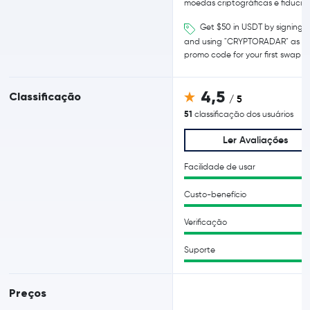
moedas criptográficas e fiduciár
Get $50 in USDT by signing 
and using "CRYPTORADAR" as
promo code for your first swap
4,5
Classificação
/ 5
51
classificação dos usuários
Ler Avaliações
Facilidade de usar
Custo-benefício
Verificação
Suporte
Preços