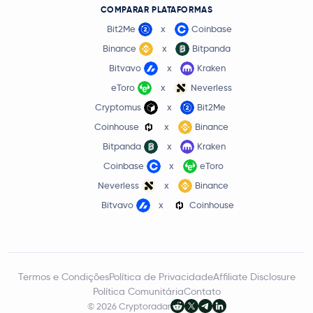
COMPARAR PLATAFORMAS
Bit2Me
x
Coinbase
Binance
x
Bitpanda
Bitvavo
x
Kraken
eToro
x
Neverless
Cryptomus
x
Bit2Me
Coinhouse
x
Binance
Bitpanda
x
Kraken
Coinbase
x
eToro
Neverless
x
Binance
Bitvavo
x
Coinhouse
Termos e Condições
Política de Privacidade
Affiliate Disclosure
Política Comunitária
Contato
© 2026 Cryptoradar