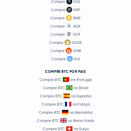
Compre
SOL
Compre
XRP
Compre
BNB
Compre
ADA
Compre
DOT
Compre
DOGE
Compre
SHIB
Compre
SUI
COMPRE BTC POR PAÍS
Compre BTC
em Portugal
Compre BTC
no Brasil
Compre BTC
na Espanha
Compre BTC
na França
Compre BTC
na Alemanha
Compre BTC
no Reino Unido
Compre BTC
na Suíça