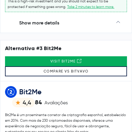
This is a high-risk investment and you should not expect to be
protected if something goes wrong.
Take 2 minutes to learn more.
Show more details
Alternativa #3 Bit2Me
VISIT BIT2ME
COMPARE VS BITVAVO
Bit2Me
84
4,4
Avaliações
Bit2Me é um proeminente corretor de criptografia espanhol, estabelecido
em 2014. Com mais de 230 criptomoedas disponíveis, oferece uma
experiência de negociação segura, fácil de usar e abrangente,
sustentada por seu serviço ao cliente líder do setor.