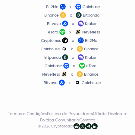
Bit2Me
x
Coinbase
Binance
x
Bitpanda
Bitvavo
x
Kraken
eToro
x
Neverless
Cryptomus
x
Bit2Me
Coinhouse
x
Binance
Bitpanda
x
Kraken
Coinbase
x
eToro
Neverless
x
Binance
Bitvavo
x
Coinhouse
Termos e Condições
Política de Privacidade
Affiliate Disclosure
Política Comunitária
Contato
© 2026 Cryptoradar