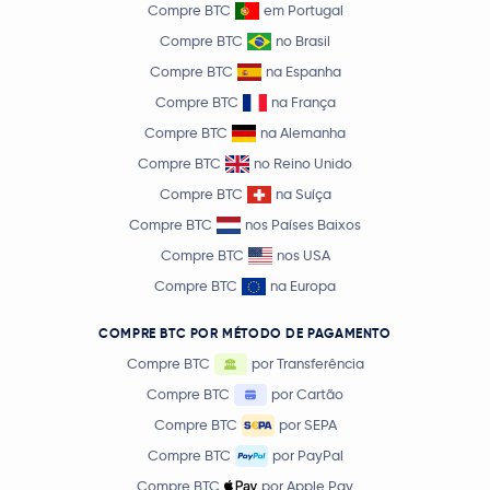
Compre BTC
em Portugal
Compre BTC
no Brasil
Compre BTC
na Espanha
Compre BTC
na França
Compre BTC
na Alemanha
Compre BTC
no Reino Unido
Compre BTC
na Suíça
Compre BTC
nos Países Baixos
Compre BTC
nos USA
Compre BTC
na Europa
COMPRE BTC POR MÉTODO DE PAGAMENTO
Compre BTC
por Transferência
Compre BTC
por Cartão
Compre BTC
por SEPA
Compre BTC
por PayPal
Compre BTC
por Apple Pay