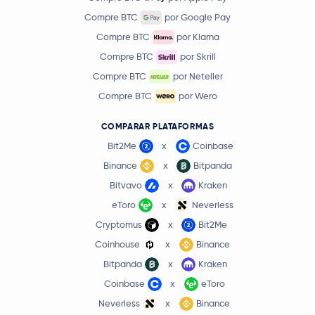
Compre BTC
por Google Pay
Compre BTC
por Klarna
Compre BTC
por Skrill
Compre BTC
por Neteller
Compre BTC
por Wero
COMPARAR PLATAFORMAS
Bit2Me
x
Coinbase
Binance
x
Bitpanda
Bitvavo
x
Kraken
eToro
x
Neverless
Cryptomus
x
Bit2Me
Coinhouse
x
Binance
Bitpanda
x
Kraken
Coinbase
x
eToro
Neverless
x
Binance