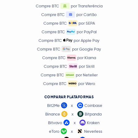
Compre BTC
por Transferência
Compre BTC
por Cartão
Compre BTC
por SEPA
Compre BTC
por PayPal
Compre BTC
por Apple Pay
Compre BTC
por Google Pay
Compre BTC
por Klarna
Compre BTC
por Skrill
Compre BTC
por Neteller
Compre BTC
por Wero
COMPARAR PLATAFORMAS
Bit2Me
x
Coinbase
Binance
x
Bitpanda
Bitvavo
x
Kraken
eToro
x
Neverless