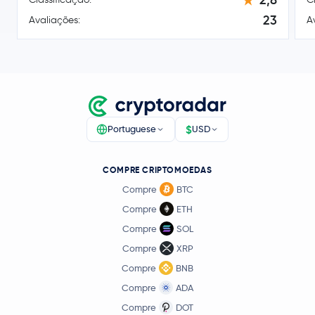
Cosmos
ATOM
23
Avaliações:
A
Tezos
XTZ
Polygon
MATIC
Basic Attention Token
BAT
$
Portuguese
USD
COMPRE CRIPTOMOEDAS
Compre
BTC
Compre
ETH
Compre
SOL
Compre
XRP
Compre
BNB
Compre
ADA
Compre
DOT