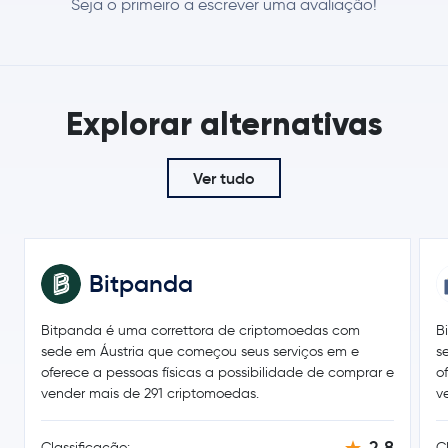
Seja o primeiro a escrever uma avaliação!
Litecoin
LTC
SHIBA INU
SHIB
Explorar alternativas
Polkadot
DOT
Avalanche
AVAX
Ver tudo
Sui
SUI
Uniswap
UNI
Bitpanda
NEAR Protocol
NEAR
Bitpanda é uma correttora de criptomoedas com
B
sede em Áustria que começou seus serviços em e
s
Aave
AAVE
oferece a pessoas físicas a possibilidade de comprar e
o
vender mais de 291 criptomoedas.
v
Pepe
PEPE
2,8
Classificação:
C