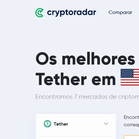
Comparar
Os melhores
Tether em
Encontramos 7 mercados de criptom
Encon
Tether
corres