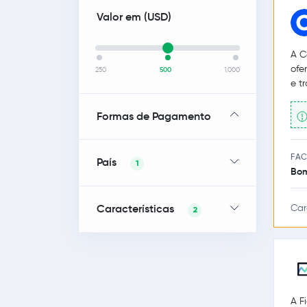
Valor em (
USD
)
A C
ofe
250
500
1,000
e t
Formas de Pagamento
FAC
País
1
Bo
Características
Car
2
A F