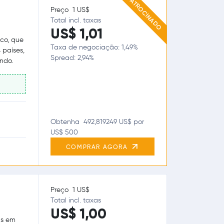
PATROCINADO
Preço 1 US$
Total incl. taxas
US$ 1,01
co, que
Taxa de negociação: 1,49%
 países,
Spread: 2,94%
ndo.
Obtenha 492,819249 US$ por
US$ 500
COMPRAR AGORA
Preço 1 US$
Total incl. taxas
US$ 1,00
as em