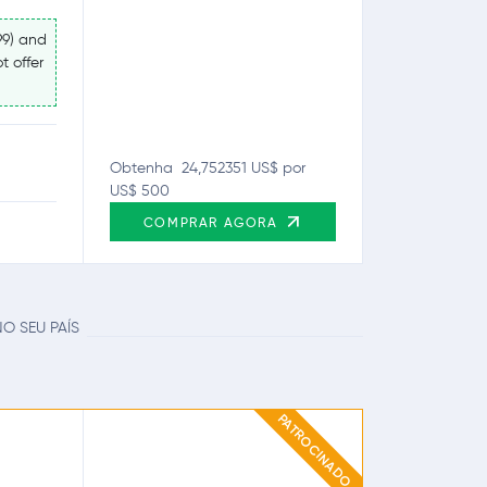
99) and
t offer
Obtenha 24,752351 US$ por
US$ 500
COMPRAR AGORA
O SEU PAÍS
PATROCINADO