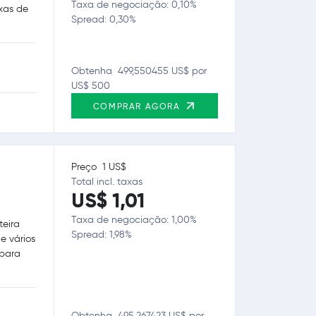
Taxa de negociação: 0,10%
axas de
Spread: 0,30%
Obtenha 499,550455 US$ por
US$ 500
COMPRAR AGORA
Preço 1 US$
Total incl. taxas
US$ 1,01
Taxa de negociação: 1,00%
teira
Spread: 1,98%
e vários
 para
Obtenha 495,267423 US$ por