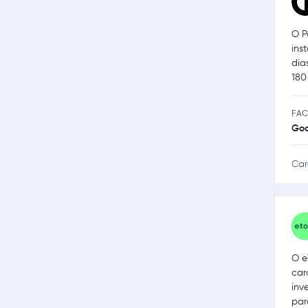
O P
ins
dia
180
FAC
Go
Car
O e
car
inv
par