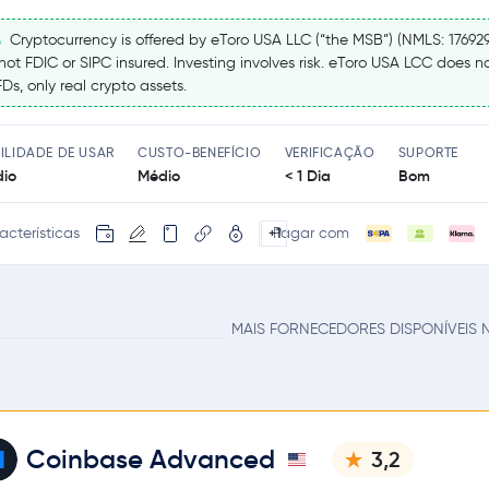
Cryptocurrency is offered by eToro USA LLC (“the MSB”) (NMLS: 17692
 not FDIC or SIPC insured. Investing involves risk. eToro USA LCC does no
Ds, only real crypto assets.
ILIDADE DE USAR
CUSTO-BENEFÍCIO
VERIFICAÇÃO
SUPORTE
io
Médio
< 1 Dia
Bom
acterísticas
Pagar com
+1
MAIS FORNECEDORES DISPONÍVEIS N
Coinbase Advanced
3,2