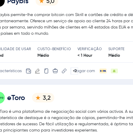
Paybis
5,0
aybis permite-lhe comprar bitcoin com Skrill e cartões de crédito e dé
tantaneamente. Oferece um serviço de apoio ao cliente 24 horas por d
s por semana, servindo milhões de clientes em 48 estados dos EUA e 
 países em todo o mundo.
ILIDADE DE USAR
CUSTO-BENEFÍCIO
VERIFICAÇÃO
SUPORTE
od
Médio
< 1 Hour
Médio
acterísticas
Pagar com
+2
eToro
3,2
Toro é uma plataforma de negociação social com vários activos. A s
aterística de destaque é a negociação de cópias, permitindo-lhe imit
estidores de sucesso. De fácil utilização e regulamentada, é óptima t
a principiantes como para investidores experientes.