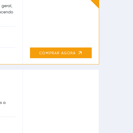
geral,
recendo
COMPRAR AGORA
s a