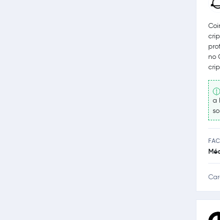
Coi
cri
pro
no 
cri
a 
so
FAC
Méd
Car