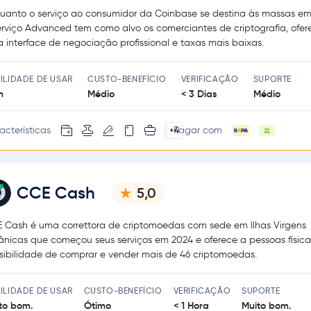
uanto o serviço ao consumidor da Coinbase se destina às massas em 
erviço Advanced tem como alvo os comerciantes de criptografia, ofe
 interface de negociação profissional e taxas mais baixas.
ILIDADE DE USAR
CUSTO-BENEFÍCIO
VERIFICAÇÃO
SUPORTE
m
Médio
< 3 Dias
Médio
acterísticas
Pagar com
+4
CCE Cash
5,0
 Cash é uma correttora de criptomoedas com sede em Ilhas Virgens
tânicas que começou seus serviços em 2024 e oferece a pessoas física
sibilidade de comprar e vender mais de 46 criptomoedas.
ILIDADE DE USAR
CUSTO-BENEFÍCIO
VERIFICAÇÃO
SUPORTE
to bom.
Ótimo
< 1 Hora
Muito bom.