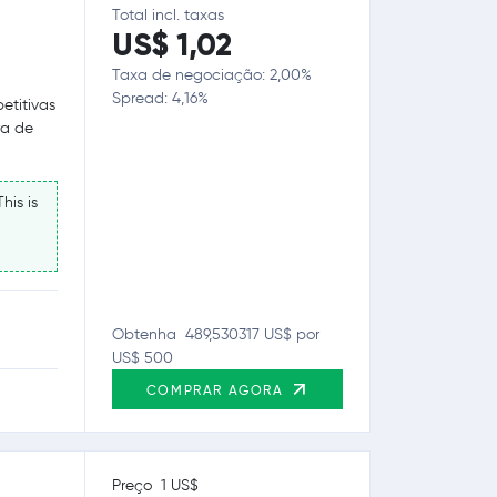
Total incl. taxas
US$ 1,02
Taxa de negociação: 2,00%
Spread: 4,16%
etitivas
ra de
his is
Obtenha 489,530317 US$ por
US$ 500
COMPRAR AGORA
Preço 1 US$