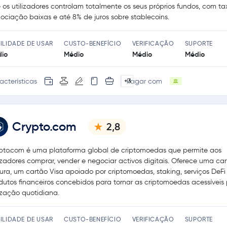
 os utilizadores controlam totalmente os seus próprios fundos, com t
ociação baixas e até 8% de juros sobre stablecoins.
ILIDADE DE USAR
CUSTO-BENEFÍCIO
VERIFICAÇÃO
SUPORTE
io
Médio
Médio
Médio
acterísticas
Pagar com
+3
Crypto.com
2,8
pto.com é uma plataforma global de criptomoedas que permite aos
lizadores comprar, vender e negociar activos digitais. Oferece uma car
ura, um cartão Visa apoiado por criptomoedas, staking, serviços DeFi 
dutos financeiros concebidos para tornar as criptomoedas acessíveis
lização quotidiana.
ILIDADE DE USAR
CUSTO-BENEFÍCIO
VERIFICAÇÃO
SUPORTE