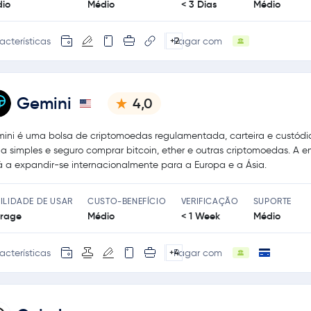
io
Médio
< 3 Dias
Médio
acterísticas
Pagar com
+2
Gemini
4,0
ini é uma bolsa de criptomoedas regulamentada, carteira e custódi
na simples e seguro comprar bitcoin, ether e outras criptomoedas. A 
á a expandir-se internacionalmente para a Europa e a Ásia.
ILIDADE DE USAR
CUSTO-BENEFÍCIO
VERIFICAÇÃO
SUPORTE
rage
Médio
< 1 Week
Médio
acterísticas
Pagar com
+4