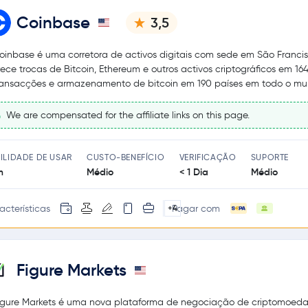
Coinbase
3,5
oinbase é uma corretora de activos digitais com sede em São Francis
rece trocas de Bitcoin, Ethereum e outros activos criptográficos em 164
ransacções e armazenamento de bitcoin em 190 países em todo o mu
We are compensated for the affiliate links on this page.
ILIDADE DE USAR
CUSTO-BENEFÍCIO
VERIFICAÇÃO
SUPORTE
m
Médio
< 1 Dia
Médio
acterísticas
Pagar com
+4
Figure Markets
igure Markets é uma nova plataforma de negociação de criptomoed