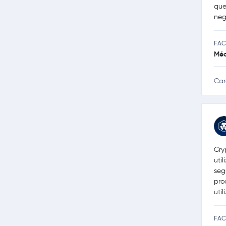
que
neg
FAC
Méd
Car
Cry
uti
seg
pro
uti
FAC