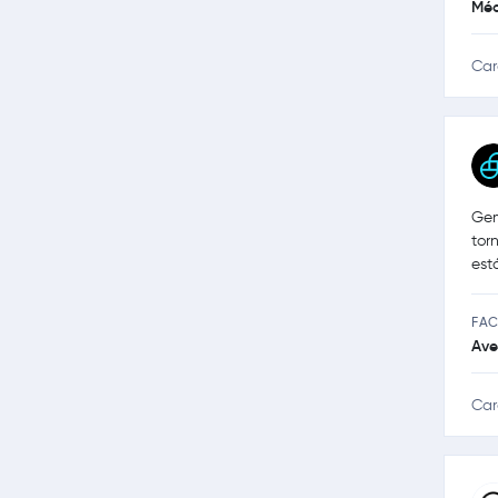
Méd
Car
Gem
tor
est
FAC
Ave
Car