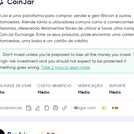
CoinJar
nJar é uma plataforma para comprar, vender e gerir Bitcoin e outras
ptomoedas. Atende tanto a utilizadores comuns como a comerciantes
fissionais, oferecendo ferramentas fáceis de utilizar e taxas ultra-comp
CoinJar Exchange. Entre os seus produtos, pode encontrar uma cartei
ptomoedas, uma bolsa e um cartão de crédito.
Don’t invest unless you’re prepared to lose all the money you invest. T
high‑risk investment and you should not expect to be protected if
mething goes wrong.
Take 2 mins to learn more
ILIDADE DE USAR
CUSTO-BENEFÍCIO
VERIFICAÇÃO
SUPORTE
io
Médio
Médio
Médio
acterísticas
Pagar com
+2