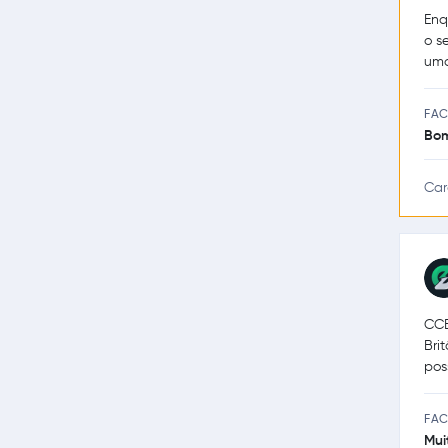
Enq
o s
uma
FAC
Bo
Car
CCE
Bri
pos
FAC
Mui