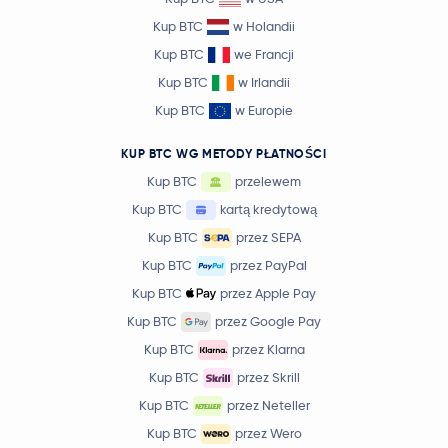
Kup BTC
w Holandii
Kup BTC
we Francji
Kup BTC
w Irlandii
Kup BTC
w Europie
KUP BTC WG METODY PŁATNOŚCI
Kup BTC
przelewem
Kup BTC
kartą kredytową
Kup BTC
przez SEPA
Kup BTC
przez PayPal
Kup BTC
przez Apple Pay
Kup BTC
przez Google Pay
Kup BTC
przez Klarna
Kup BTC
przez Skrill
Kup BTC
przez Neteller
Kup BTC
przez Wero