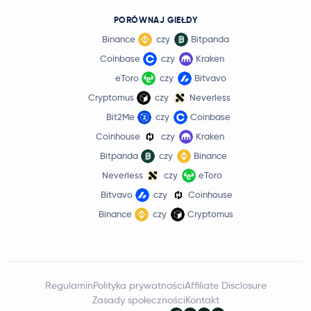
PORÓWNAJ GIEŁDY
Binance
czy
Bitpanda
Coinbase
czy
Kraken
eToro
czy
Bitvavo
Cryptomus
czy
Neverless
Bit2Me
czy
Coinbase
Coinhouse
czy
Kraken
Bitpanda
czy
Binance
Neverless
czy
eToro
Bitvavo
czy
Coinhouse
Binance
czy
Cryptomus
Regulamin
Polityka prywatności
Affiliate Disclosure
Zasady społeczności
Kontakt