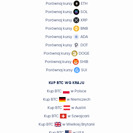
Porównaj kursy
ETH
Porównaj kursy
SOL
Porównaj kursy
XRP
Porównaj kursy
BNB
Porównaj kursy
ADA
Porównaj kursy
DOT
Porównaj kursy
DOGE
Porównaj kursy
SHIB
Porównaj kursy
SUI
KUP BTC WG KRAJU
Kup BTC
w Polsce
Kup BTC
w Niemczech
Kup BTC
w Austrii
Kup BTC
w Szwajcarii
Kup BTC
w Wielkiej Brytanii
Kup BTC
w USA