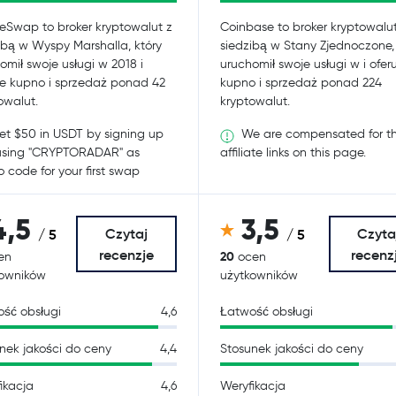
eSwap to broker kryptowalut z
Coinbase to broker kryptowalut
ibą w Wyspy Marshalla, który
siedzibą w Stany Zjednoczone, 
omił swoje usługi w 2018 i
uruchomił swoje usługi w i ofer
je kupno i sprzedaż ponad 42
kupno i sprzedaż ponad 224
owalut.
kryptowalut.
t $50 in USDT by signing up
We are compensated for t
using "CRYPTORADAR" as
affiliate links on this page.
 code for your first swap
4,5
3,5
Czytaj
Czyta
/ 5
/ 5
recenzje
recenz
20
en
ocen
kowników
użytkowników
ść obsługi
4,6
Łatwość obsługi
nek jakości do ceny
4,4
Stosunek jakości do ceny
ikacja
4,6
Weryfikacja