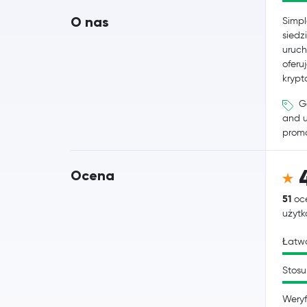
O nas
Simpl
siedz
uruch
oferu
krypt
Ge
and 
promo
Ocena
51
oc
użyt
Łatwo
Stosu
Weryf