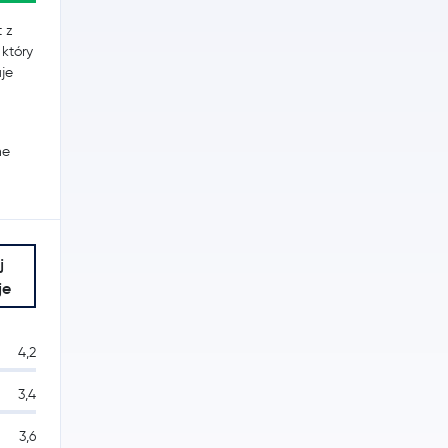
 z
który
uje
he
j
je
4,2
3,4
3,6