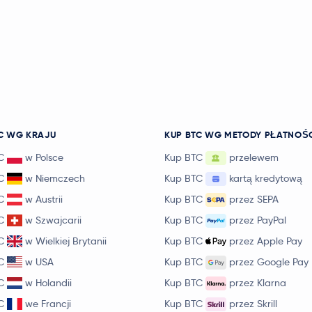
C WG KRAJU
KUP BTC WG METODY PŁATNOŚ
C
w Polsce
Kup BTC
przelewem
C
w Niemczech
Kup BTC
kartą kredytową
C
w Austrii
Kup BTC
przez SEPA
C
w Szwajcarii
Kup BTC
przez PayPal
C
w Wielkiej Brytanii
Kup BTC
przez Apple Pay
C
w USA
Kup BTC
przez Google Pay
C
w Holandii
Kup BTC
przez Klarna
C
we Francji
Kup BTC
przez Skrill