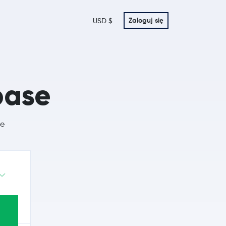
Zaloguj się
USD $
base
se