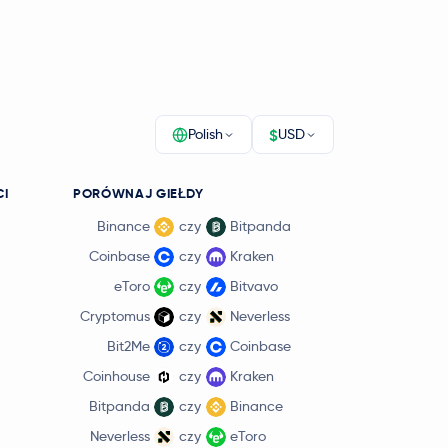
$
Polish
USD
CI
PORÓWNAJ GIEŁDY
Binance
czy
Bitpanda
Coinbase
czy
Kraken
eToro
czy
Bitvavo
Cryptomus
czy
Neverless
Bit2Me
czy
Coinbase
Coinhouse
czy
Kraken
Bitpanda
czy
Binance
Neverless
czy
eToro