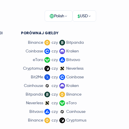
$
Polish
USD
CI
PORÓWNAJ GIEŁDY
Binance
czy
Bitpanda
Coinbase
czy
Kraken
eToro
czy
Bitvavo
Cryptomus
czy
Neverless
Bit2Me
czy
Coinbase
Coinhouse
czy
Kraken
Bitpanda
czy
Binance
Neverless
czy
eToro
Bitvavo
czy
Coinhouse
Binance
czy
Cryptomus