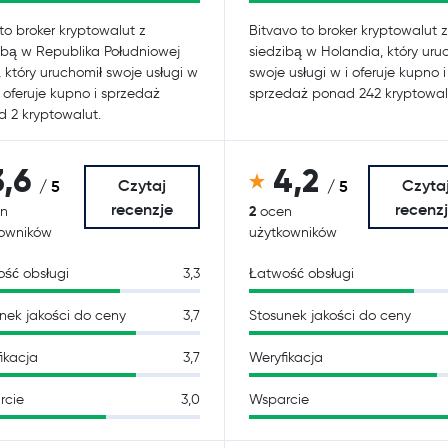
to broker kryptowalut z
Bitvavo to broker kryptowalut z
ibą w Republika Południowej
siedzibą w Holandia, który uru
i, który uruchomił swoje usługi w
swoje usługi w i oferuje kupno i
i oferuje kupno i sprzedaż
sprzedaż ponad 242 kryptowal
 2 kryptowalut.
3,6
4,2
Czytaj
Czyta
/ 5
/ 5
recenzje
recenz
2
n
ocen
kowników
użytkowników
ść obsługi
3,3
Łatwość obsługi
nek jakości do ceny
3,7
Stosunek jakości do ceny
ikacja
3,7
Weryfikacja
rcie
3,0
Wsparcie