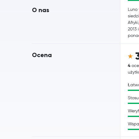
O nas
Luno 
siedz
Afryk
2013 
ponad
Ocena
4
oce
użyt
Łatwo
Stosu
Weryf
Wspa