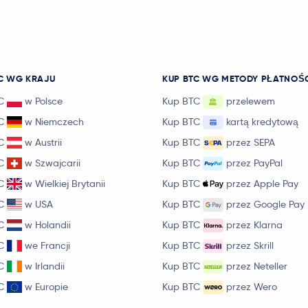
C WG KRAJU
KUP BTC WG METODY PŁATNOŚ
C
w Polsce
Kup BTC
przelewem
C
w Niemczech
Kup BTC
kartą kredytową
C
w Austrii
Kup BTC
przez SEPA
C
w Szwajcarii
Kup BTC
przez PayPal
C
w Wielkiej Brytanii
Kup BTC
przez Apple Pay
C
w USA
Kup BTC
przez Google Pay
C
w Holandii
Kup BTC
przez Klarna
C
we Francji
Kup BTC
przez Skrill
C
w Irlandii
Kup BTC
przez Neteller
C
w Europie
Kup BTC
przez Wero