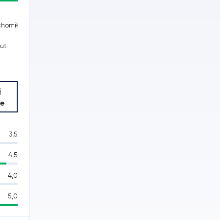
chomił
ut.
j
je
3,5
4,5
4,0
5,0