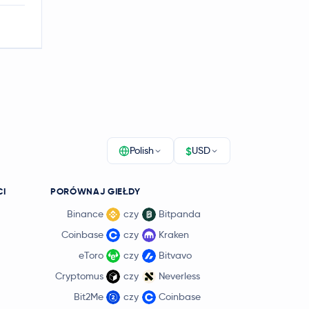
$
Polish
USD
CI
PORÓWNAJ GIEŁDY
Binance
czy
Bitpanda
Coinbase
czy
Kraken
eToro
czy
Bitvavo
Cryptomus
czy
Neverless
Bit2Me
czy
Coinbase