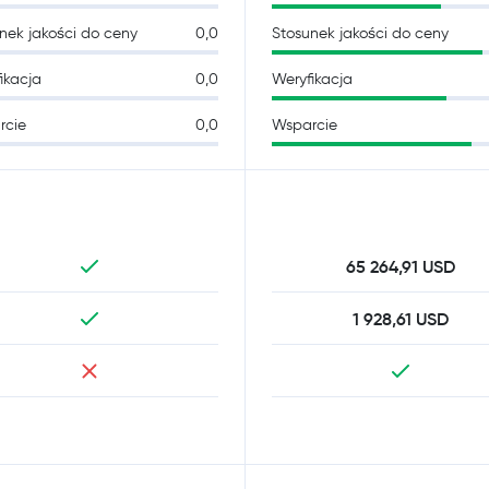
nek jakości do ceny
0,0
Stosunek jakości do ceny
ikacja
0,0
Weryfikacja
rcie
0,0
Wsparcie
65 264,91 USD
1 928,61 USD