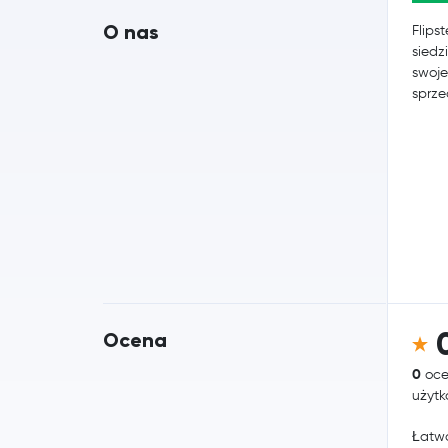
O nas
Flips
siedz
swoje
sprze
Ocena
0
oce
użyt
Łatwo