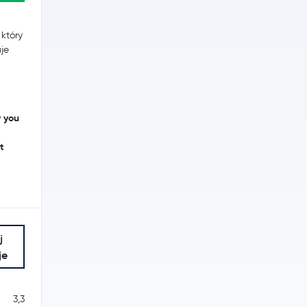
który
uje
y you
t
j
je
3,3