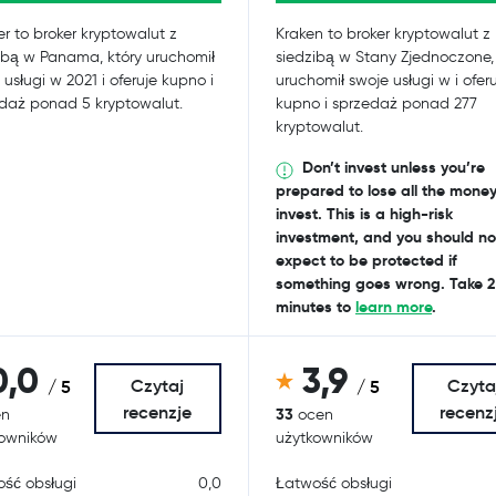
ter to broker kryptowalut z
Kraken to broker kryptowalut z
ibą w Panama, który uruchomił
siedzibą w Stany Zjednoczone, 
 usługi w 2021 i oferuje kupno i
uruchomił swoje usługi w i ofer
daż ponad 5 kryptowalut.
kupno i sprzedaż ponad 277
kryptowalut.
Don’t invest unless you’re
prepared to lose all the mone
invest. This is a high-risk
investment, and you should no
expect to be protected if
something goes wrong. Take 2
minutes to
learn more
.
0,0
3,9
Czytaj
Czyta
/ 5
/ 5
recenzje
recenz
33
n
ocen
kowników
użytkowników
ść obsługi
0,0
Łatwość obsługi