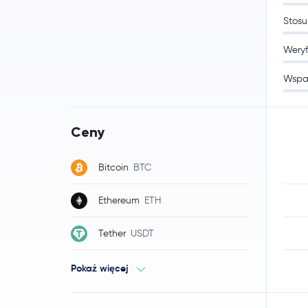
Stosu
Weryf
Wspa
Ceny
Bitcoin
BTC
Ethereum
ETH
Tether
USDT
Pokaż więcej