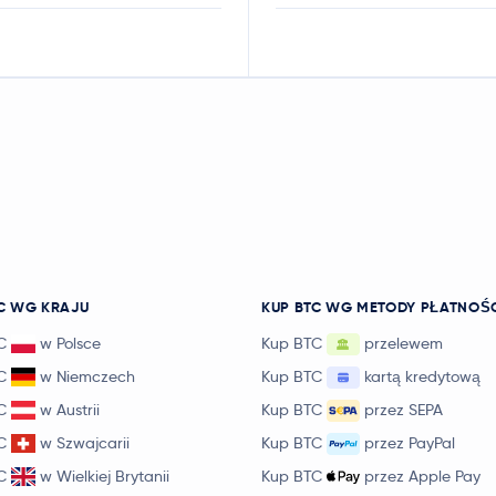
C WG KRAJU
KUP BTC WG METODY PŁATNOŚ
C
w Polsce
Kup BTC
przelewem
C
w Niemczech
Kup BTC
kartą kredytową
C
w Austrii
Kup BTC
przez SEPA
C
w Szwajcarii
Kup BTC
przez PayPal
C
w Wielkiej Brytanii
Kup BTC
przez Apple Pay