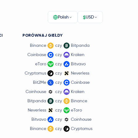
$
Polish
USD
CI
PORÓWNAJ GIEŁDY
Binance
czy
Bitpanda
Coinbase
czy
Kraken
eToro
czy
Bitvavo
Cryptomus
czy
Neverless
Bit2Me
czy
Coinbase
Coinhouse
czy
Kraken
Bitpanda
czy
Binance
Neverless
czy
eToro
Bitvavo
czy
Coinhouse
Binance
czy
Cryptomus