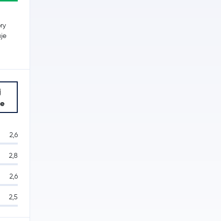
ry
uje
j
je
2,6
2,8
2,6
2,5