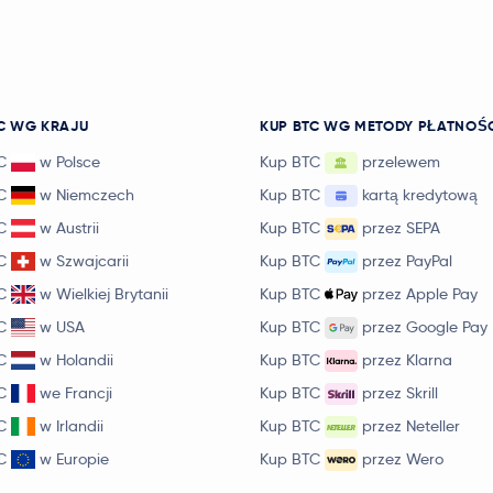
C WG KRAJU
KUP BTC WG METODY PŁATNOŚ
C
w Polsce
Kup BTC
przelewem
C
w Niemczech
Kup BTC
kartą kredytową
C
w Austrii
Kup BTC
przez SEPA
C
w Szwajcarii
Kup BTC
przez PayPal
C
w Wielkiej Brytanii
Kup BTC
przez Apple Pay
C
w USA
Kup BTC
przez Google Pay
C
w Holandii
Kup BTC
przez Klarna
C
we Francji
Kup BTC
przez Skrill
C
w Irlandii
Kup BTC
przez Neteller
C
w Europie
Kup BTC
przez Wero