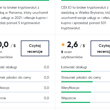
ter to broker kryptowalut z
CEX.IO to broker kryptowalut z
ibą w Panama, który uruchomił
siedzibą w Wielka Brytania, któ
 usługi w 2021 i oferuje kupno i
uruchomił swoje usługi w i ofer
daż ponad 5 kryptowalut.
kupno i sprzedaż ponad 501
kryptowalut.
0,0
2,6
Czytaj
Czyta
/ 5
/ 5
recenzje
recenz
8
n
ocen
kowników
użytkowników
ść obsługi
0,0
Łatwość obsługi
nek jakości do ceny
0,0
Stosunek jakości do ceny
ikacja
0,0
Weryfikacja
rcie
0,0
Wsparcie