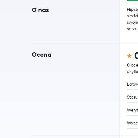
O nas
Flips
siedz
swoje
sprze
Ocena
0
oce
użyt
Łatwo
Stosu
Weryf
Wspa