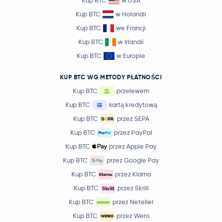
Kup BTC
w USA
Kup BTC
w Holandii
Kup BTC
we Francji
Kup BTC
w Irlandii
Kup BTC
w Europie
KUP BTC WG METODY PŁATNOŚCI
Kup BTC
przelewem
Kup BTC
kartą kredytową
Kup BTC
przez SEPA
Kup BTC
przez PayPal
Kup BTC
przez Apple Pay
Kup BTC
przez Google Pay
Kup BTC
przez Klarna
Kup BTC
przez Skrill
Kup BTC
przez Neteller
Kup BTC
przez Wero