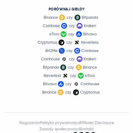
PORÓWNAJ GIEŁDY
Binance
czy
Bitpanda
Coinbase
czy
Kraken
eToro
czy
Bitvavo
Cryptomus
czy
Neverless
Bit2Me
czy
Coinbase
Coinhouse
czy
Kraken
Bitpanda
czy
Binance
Neverless
czy
eToro
Bitvavo
czy
Coinhouse
Binance
czy
Cryptomus
Regulamin
Polityka prywatności
Affiliate Disclosure
Zasady społeczności
Kontakt