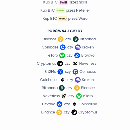
Kup BTC
przez Skrill
Kup BTC
przez Neteller
Kup BTC
przez Wero
PORÓWNAJ GIEŁDY
Binance
czy
Bitpanda
Coinbase
czy
Kraken
eToro
czy
Bitvavo
Cryptomus
czy
Neverless
Bit2Me
czy
Coinbase
Coinhouse
czy
Kraken
Bitpanda
czy
Binance
Neverless
czy
eToro
Bitvavo
czy
Coinhouse
Binance
czy
Cryptomus