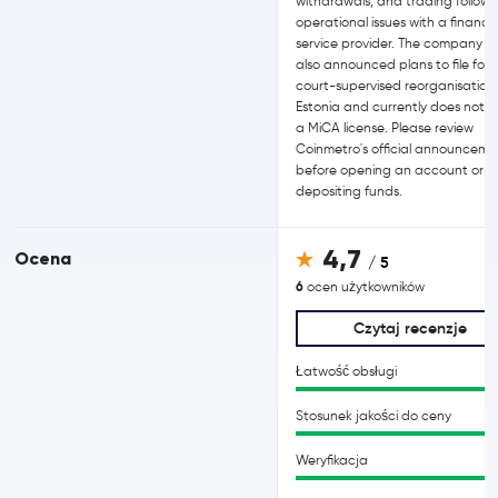
withdrawals, and trading followi
operational issues with a financia
service provider. The company h
also announced plans to file for
court-supervised reorganisation 
Estonia and currently does not h
a MiCA license. Please review
Coinmetro's official announceme
before opening an account or
depositing funds.
4,7
Ocena
/ 5
6
ocen użytkowników
Czytaj recenzje
Łatwość obsługi
Stosunek jakości do ceny
Weryfikacja