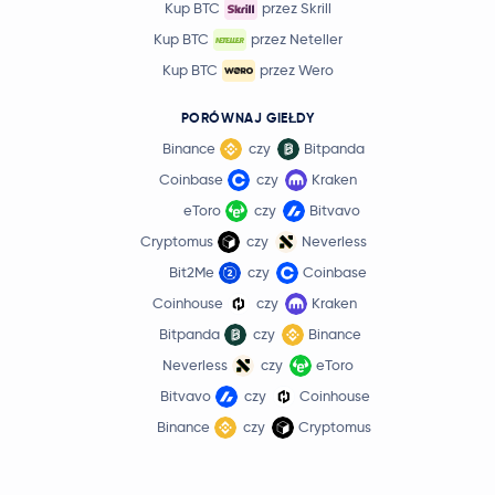
Kup BTC
przez Skrill
Kup BTC
przez Neteller
Kup BTC
przez Wero
PORÓWNAJ GIEŁDY
Binance
czy
Bitpanda
Coinbase
czy
Kraken
eToro
czy
Bitvavo
Cryptomus
czy
Neverless
Bit2Me
czy
Coinbase
Coinhouse
czy
Kraken
Bitpanda
czy
Binance
Neverless
czy
eToro
Bitvavo
czy
Coinhouse
Binance
czy
Cryptomus