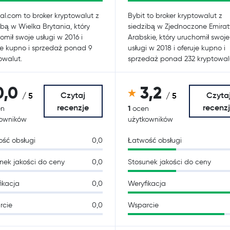
al.com to broker kryptowalut z
Bybit to broker kryptowalut z
ibą w Wielka Brytania, który
siedzibą w Zjednoczone Emirat
omił swoje usługi w 2016 i
Arabskie, który uruchomił swoje
je kupno i sprzedaż ponad 9
usługi w 2018 i oferuje kupno i
owalut.
sprzedaż ponad 232 kryptowal
0,0
3,2
Czytaj
Czyta
/ 5
/ 5
recenzje
recenz
1
n
ocen
kowników
użytkowników
ść obsługi
0,0
Łatwość obsługi
nek jakości do ceny
0,0
Stosunek jakości do ceny
ikacja
0,0
Weryfikacja
rcie
0,0
Wsparcie