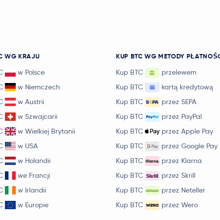
C WG KRAJU
KUP BTC WG METODY PŁATNOŚ
C
w Polsce
Kup BTC
przelewem
C
w Niemczech
Kup BTC
kartą kredytową
C
w Austrii
Kup BTC
przez SEPA
C
w Szwajcarii
Kup BTC
przez PayPal
C
w Wielkiej Brytanii
Kup BTC
przez Apple Pay
C
w USA
Kup BTC
przez Google Pay
C
w Holandii
Kup BTC
przez Klarna
C
we Francji
Kup BTC
przez Skrill
C
w Irlandii
Kup BTC
przez Neteller
C
w Europie
Kup BTC
przez Wero