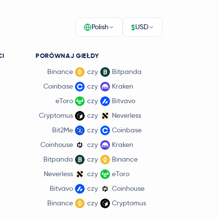
$
Polish
USD
CI
PORÓWNAJ GIEŁDY
Binance
czy
Bitpanda
Coinbase
czy
Kraken
eToro
czy
Bitvavo
Cryptomus
czy
Neverless
Bit2Me
czy
Coinbase
Coinhouse
czy
Kraken
Bitpanda
czy
Binance
Neverless
czy
eToro
Bitvavo
czy
Coinhouse
Binance
czy
Cryptomus