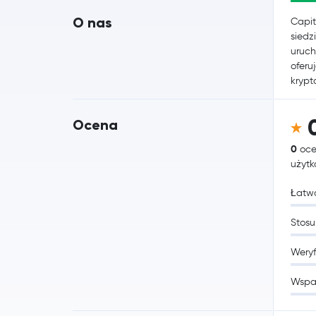
O nas
Capit
siedz
uruch
oferu
krypt
Ocena
0
oce
użyt
Łatwo
Stosu
Weryf
Wspa