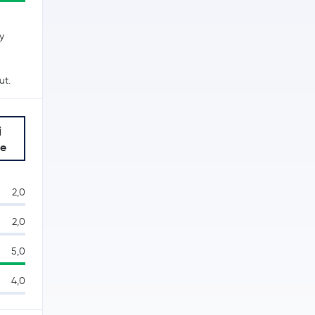
y
ut.
j
je
2,0
2,0
5,0
4,0