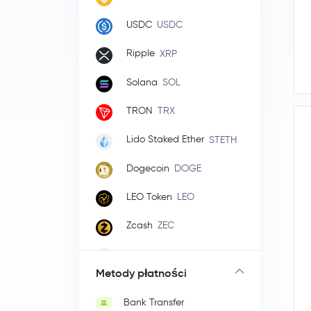
USDC
USDC
Ripple
XRP
Solana
SOL
TRON
TRX
Lido Staked Ether
STETH
Dogecoin
DOGE
LEO Token
LEO
Zcash
ZEC
Cardano
ADA
Metody płatności
Monero
XMR
Bank Transfer