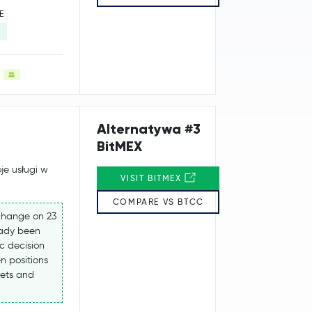
E
Alternatywa #3
BitMEX
je usługi w
VISIT BITMEX
COMPARE VS BTCC
change on 23
eady been
ic decision
n positions
sets and