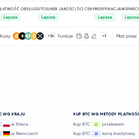
ŁATWOŚĆ OBSŁUGI
STOSUNEK JAKOŚCI DO CENY
WERYFIKACJA
WSPARCI
Lepsze
Lepsze
Lepsze
Lepsze
Kursy
Funkcje
Płać przez
+34
+3
C WG KRAJU
KUP BTC WG METODY PŁATNOŚ
C
w Polsce
Kup BTC
przelewem
C
w Niemczech
Kup BTC
kartą kredytową