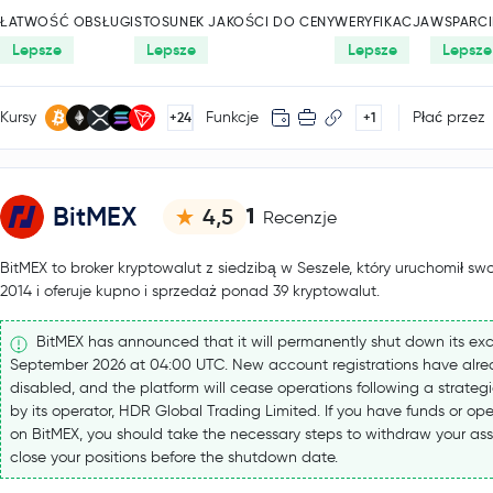
ŁATWOŚĆ OBSŁUGI
STOSUNEK JAKOŚCI DO CENY
WERYFIKACJA
WSPARCI
Lepsze
Lepsze
Lepsze
Lepsze
Kursy
Funkcje
Płać przez
+24
+1
BitMEX
1
4,5
Recenzje
BitMEX to broker kryptowalut z siedzibą w Seszele, który uruchomił swo
2014 i oferuje kupno i sprzedaż ponad 39 kryptowalut.
BitMEX has announced that it will permanently shut down its ex
September 2026 at 04:00 UTC. New account registrations have alr
disabled, and the platform will cease operations following a strateg
by its operator, HDR Global Trading Limited. If you have funds or ope
on BitMEX, you should take the necessary steps to withdraw your as
close your positions before the shutdown date.