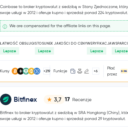
Coinbase to broker kryptowalut z siedzibą w Stany Zjednoczone, któr
swoje usługi w 2012 i oferuje kupno i sprzedaż ponad 224 kryptowalut.
We are compensated for the affiliate links on this page.
ŁATWOŚĆ OBSŁUGI
STOSUNEK JAKOŚCI DO CENY
WERYFIKACJA
WSPARCI
Lepsze
Lepsze
Lepsze
Lepsze
Płać
Kursy
Funkcje
+219
+6
przez
Bitfinex
17
3,7
Recenzje
Bitfinex to broker kryptowalut z siedzibą w SRA Hongkong (Chiny), któ
swoje usługi w 2012 i oferuje kupno i sprzedaż ponad 29 kryptowalut.