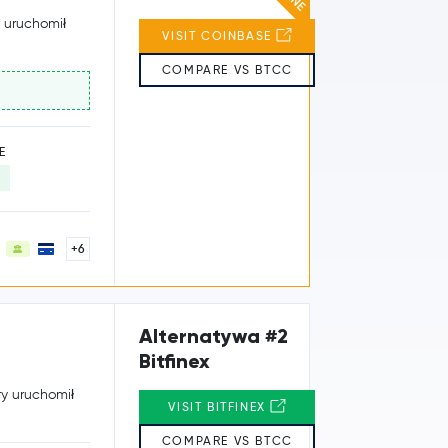
y uruchomił
VISIT COINBASE
COMPARE VS BTCC
E
+6
Alternatywa #2
Bitfinex
ry uruchomił
VISIT BITFINEX
COMPARE VS BTCC