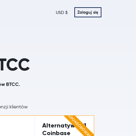
Zaloguj się
USD $
BTCC
tów BTCC.
nzji klientów
SPONSOROWANE
Alternatywa #1
Coinbase