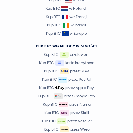
Kup BTC
w USA
Kup BTC
w Holandii
Kup BTC
we Francji
Kup BTC
w Irlandii
Kup BTC
w Europie
KUP BTC WG METODY PŁATNOŚCI
Kup BTC
przelewem
Kup BTC
kartą kredytową
Kup BTC
przez SEPA
Kup BTC
przez PayPal
Kup BTC
przez Apple Pay
Kup BTC
przez Google Pay
Kup BTC
przez Klarna
Kup BTC
przez Skrill
Kup BTC
przez Neteller
Kup BTC
przez Wero