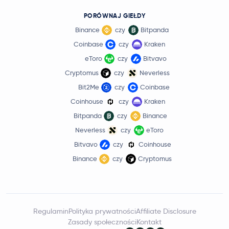
PORÓWNAJ GIEŁDY
Binance
czy
Bitpanda
Coinbase
czy
Kraken
eToro
czy
Bitvavo
Cryptomus
czy
Neverless
Bit2Me
czy
Coinbase
Coinhouse
czy
Kraken
Bitpanda
czy
Binance
Neverless
czy
eToro
Bitvavo
czy
Coinhouse
Binance
czy
Cryptomus
Regulamin
Polityka prywatności
Affiliate Disclosure
Zasady społeczności
Kontakt