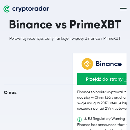
Binance vs PrimeXBT
Porównaj recenzje, ceny, funkcje i więcej Binance i PrimeXBT
Binance
Przejdź do strony
O nas
Binance to broker kryptowalut z
siedzibą w Chiny, który uruchomił
swoje usługi w 2017 i oferuje kupn
sprzedaż ponad 244 kryptowalu
⚠️ EU Regulatory Warning
Binance has announced that it wi