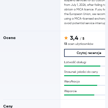
suspend services for EU custome
from July 1, 2026, after failing to
obtain a MiCA licence. If you live 
the European Union, we recom
using a MiCA-licensed exchange
avoid potential service interrupti
3,4
Ocena
/ 5
13
ocen użytkowników
Czytaj recenzje
Łatwość obsługi
Stosunek jakości do ceny
Weryfikacja
Wsparcie
Ceny