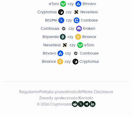
eToro
czy
Bitvavo
Cryptomus
czy
Neverless
Bit2Me
czy
Coinbase
Coinhouse
czy
Kraken
Bitpanda
czy
Binance
Neverless
czy
eToro
Bitvavo
czy
Coinhouse
Binance
czy
Cryptomus
Regulamin
Polityka prywatności
Affiliate Disclosure
Zasady społeczności
Kontakt
© 2026 Cryptoradar