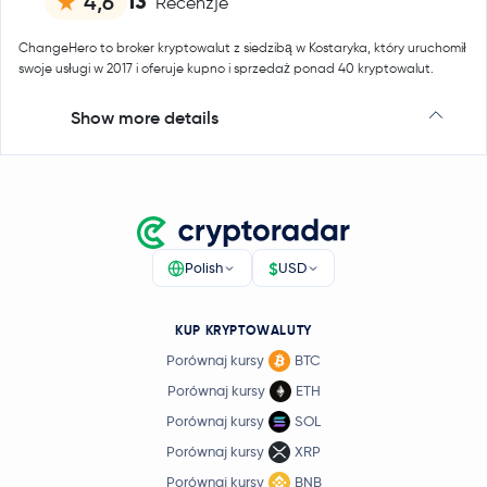
13
4,6
Recenzje
ChangeHero to broker kryptowalut z siedzibą w Kostaryka, który uruchomił
swoje usługi w 2017 i oferuje kupno i sprzedaż ponad 40 kryptowalut.
Show more details
$
Polish
USD
KUP KRYPTOWALUTY
Porównaj kursy
BTC
Porównaj kursy
ETH
Porównaj kursy
SOL
Porównaj kursy
XRP
Porównaj kursy
BNB