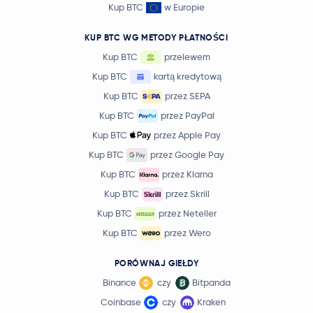
Kup BTC
w Europie
KUP BTC WG METODY PŁATNOŚCI
Kup BTC
przelewem
Kup BTC
kartą kredytową
Kup BTC
przez SEPA
Kup BTC
przez PayPal
Kup BTC
przez Apple Pay
Kup BTC
przez Google Pay
Kup BTC
przez Klarna
Kup BTC
przez Skrill
Kup BTC
przez Neteller
Kup BTC
przez Wero
PORÓWNAJ GIEŁDY
Binance
czy
Bitpanda
Coinbase
czy
Kraken