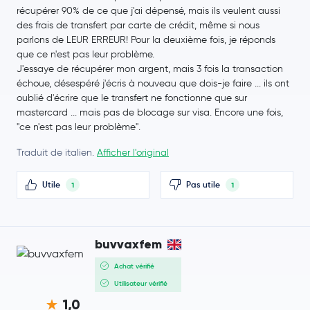
récupérer 90% de ce que j'ai dépensé, mais ils veulent aussi
Curve DAO Token
CRV
des frais de transfert par carte de crédit, même si nous
parlons de LEUR ERREUR! Pour la deuxième fois, je réponds
que ce n'est pas leur problème.
Monad
MON
J'essaye de récupérer mon argent, mais 3 fois la transaction
échoue, désespéré j'écris à nouveau que dois-je faire ... ils ont
Tezos
XTZ
oublié d'écrire que le transfert ne fonctionne que sur
mastercard ... mais pas de blocage sur visa. Encore une fois,
Celestia
TIA
"ce n'est pas leur problème".
Traduit de italien.
Afficher l'original
Ripple USD
RLUSD
Utile
Pas utile
1
1
Decentraland
MANA
1INCH
1INCH
buvvaxfem
The Sandbox
SAND
Achat vérifié
Utilisateur vérifié
Basic Attention Token
BAT
1,0