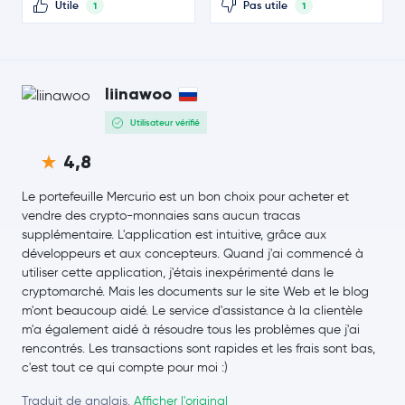
Litecoin
LTC
Utile
Pas utile
1
1
PayPal USD
PYUSD
Sui
SUI
liinawoo
Utilisateur vérifié
Polkadot
DOT
4,8
Avalanche
AVAX
Le portefeuille Mercurio est un bon choix pour acheter et
vendre des crypto-monnaies sans aucun tracas
SHIBA INU
SHIB
supplémentaire. L'application est intuitive, grâce aux
développeurs et aux concepteurs. Quand j'ai commencé à
Uniswap
UNI
utiliser cette application, j'étais inexpérimenté dans le
cryptomarché. Mais les documents sur le site Web et le blog
NEAR Protocol
NEAR
m'ont beaucoup aidé. Le service d'assistance à la clientèle
m'a également aidé à résoudre tous les problèmes que j'ai
rencontrés. Les transactions sont rapides et les frais sont bas,
OKB
OKB
c'est tout ce qui compte pour moi :)
Pepe
PEPE
Traduit de anglais.
Afficher l'original