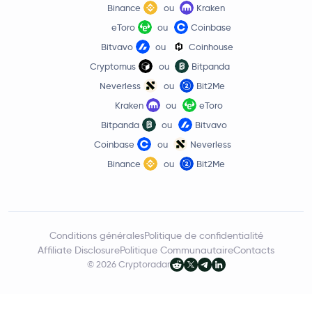
Binance
ou
Kraken
eToro
ou
Coinbase
Bitvavo
ou
Coinhouse
Cryptomus
ou
Bitpanda
Neverless
ou
Bit2Me
Kraken
ou
eToro
Bitpanda
ou
Bitvavo
Coinbase
ou
Neverless
Binance
ou
Bit2Me
Conditions générales
Politique de confidentialité
Affiliate Disclosure
Politique Communautaire
Contacts
© 2026 Cryptoradar