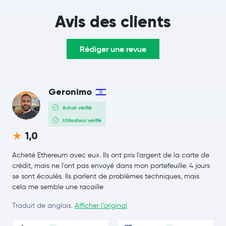
Solana
SOL
Avis des clients
TRON
TRX
Rédiger une revue
Dogecoin
DOGE
Cardano
ADA
Geronimo
Chainlink
LINK
Achat vérifié
Utilisateur vérifié
Stellar Lumens
XLM
1,0
Bitcoin Cash
BCH
Acheté Ethereum avec eux. Ils ont pris l'argent de la carte de
crédit, mais ne l'ont pas envoyé dans mon portefeuille. 4 jours
se sont écoulés. Ils parlent de problèmes techniques, mais
Toncoin
TON
cela me semble une racaille
USD1
USD1
Traduit de anglais.
Afficher l'original