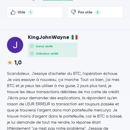
Polygon Ecosystem Token
POL
Utile
Pas utile
1
2
Algorand
ALGO
KingJohnWayne
Kaspa
KAS
Achat vérifié
Utilisateur vérifié
Jupiter Exchange Token
JUP
1,0
Cosmos
ATOM
Scandaleux. J'essaye d'acheter du BTC, l'opération échoue.
Je vais essayer à nouveau, ça marche. Tout va bien, j'ai mes
Arbitrum
ARB
BTC et je peux les utiliser à ma guise. 2 jours plus tard, je
trouve les deux transactions débitées de ma carte de crédit.
PancakeSwap
CAKE
J'écris pour demander des explications, ils répondent qu'en
raison de LEUR ERREUR la transaction est toujours passée et
que je trouverai l'argent dans mon portefeuille mercuryo. Je
Injective Protocol
INJ
trouve moins d'argent dans le portefeuille, car le BTC a baissé,
je lui demande de tout me rendre, la réponse était
OFFICIAL TRUMP
TRUMP
littéralement "ce n'est pas notre problème". J'essaie de