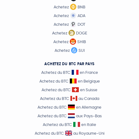
Achetez
BNB
Achetez
ADA
Achetez
DOT
Achetez
DOGE
Achetez
SHIB
Achetez
SUI
ACHETEZ DU BTC PAR PAYS
Achetez du BTC
en France
Achetez du BTC
en Belgique
Achetez du BTC
en Suisse
Achetez du BTC
au Canada
Achetez du BTC
en Allemagne
Achetez du BTC
aux Pays-Bas
Achetez du BTC
en Italie
Achetez du BTC
au Royaume-Uni