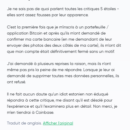
MetaMask USD
MUSD
Je ne sais pas de quoi parlent toutes les critiques 5 étoiles -
elles sont assez fausses par leur apparence.
WEMIX Token
WEMIX
C'est la première fois que je m'inscris à un portefeuille /
application Bitcoin et après qu'ils m'ont demandé de
Sonic
S
confirmer ma carte bancaire (en me demandant de leur
envoyer des photos des deux côtés de ma carte), ils m'ont dit
NEXPACE
NXPC
que mon compte était définitivement fermé sans un motif.
J'ai demandé à plusieurs reprises la raison, mais ils n'ont
Notcoin
NOT
même pas pris la peine de me répondre. Lorsque je leur ai
demandé de supprimer toutes mes données personnelles, ils
ont refusé.
Il ne fait aucun doute qu'un idiot estonien non éduqué
répondra à cette critique, me disant qu'il est désolé pour
l'expérience et qu'il l'examinera plus en détail. Non merci, je
m'en tiendrai à Coinbase.
Traduit de anglais.
Afficher l'original