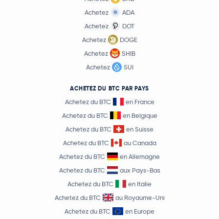
Ethena USDe
USDE
Achetez
ADA
Gram (prev. Toncoin)
GRAM
Achetez
DOT
Achetez
DOGE
0,10 $US
Achetez
SHIB
Canton Network
CC
8,4 %
Achetez
SUI
46,49 $US
Litecoin
LTC
ACHETEZ DU BTC PAR PAYS
1,2 %
Achetez du BTC
en France
Wrapped eETH
WEETH
Achetez du BTC
en Belgique
Achetez du BTC
en Suisse
Hedera Hashgraph
HBAR
Achetez du BTC
au Canada
Achetez du BTC
en Allemagne
PayPal USD
PYUSD
Achetez du BTC
aux Pays-Bas
Achetez du BTC
en Italie
0,70 $US
Sui
SUI
0,2 %
Achetez du BTC
au Royaume-Uni
Achetez du BTC
en Europe
6,53 $US