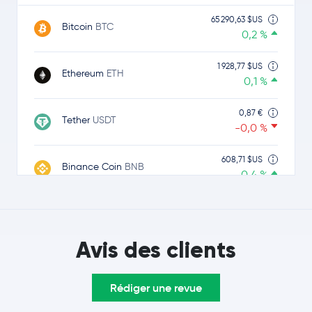
65 290,63 $US
Bitcoin
BTC
0,2 %
1 928,77 $US
Ethereum
ETH
0,1 %
0,87 €
Tether
USDT
-0,0 %
608,71 $US
Binance Coin
BNB
0,4 %
1,00 $US
USDC
USDC
-0,0 %
Avis des clients
1,04 $US
Ripple
XRP
-0,4 %
Rédiger une revue
77,28 $US
Solana
SOL