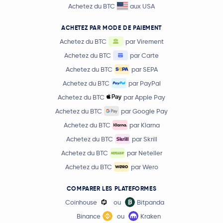
Avalanche
AVAX
Achetez du BTC
aux USA
-0,5 %
ACHETEZ PAR MODE DE PAIEMENT
0,81 $US
Polkadot
DOT
Achetez du BTC
par Virement
0,0 %
Achetez du BTC
par Carte
0,000005 $US
Achetez du BTC
par SEPA
SHIBA INU
SHIB
-1,0 %
Achetez du BTC
par PayPal
Achetez du BTC
par Apple Pay
4,05 $US
Uniswap
UNI
1,1 %
Achetez du BTC
par Google Pay
Achetez du BTC
par Klarna
Crypto.com Coin
CRO
Achetez du BTC
par Skrill
Achetez du BTC
par Neteller
1,63 $US
NEAR Protocol
NEAR
Achetez du BTC
par Wero
-0,1 %
COMPARER LES PLATEFORMES
BitTensor
TAO
Coinhouse
ou
Bitpanda
PAX Gold
PAXG
Binance
ou
Kraken