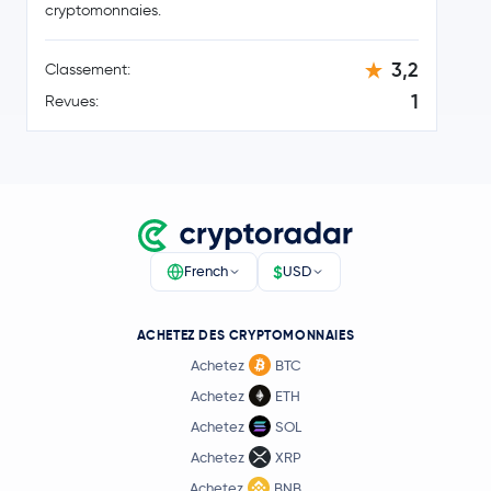
-1,1 %
cryptomonnaies.
Wrapped Bitcoin
WBTC
3,2
Classement:
1
Revues:
8,36 $US
Chainlink
LINK
-0,5 %
0,16 $US
Stellar Lumens
XLM
-1,6 %
Dai
DAI
$
French
USD
218,52 $US
Bitcoin Cash
BCH
0,1 %
ACHETEZ DES CRYPTOMONNAIES
Achetez
BTC
Toncoin
TON
Achetez
ETH
Achetez
SOL
USD1
USD1
Achetez
XRP
Achetez
BNB