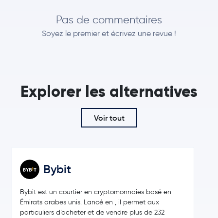
0,9 %
Pas de commentaires
0,33 $US
TRON
TRX
Soyez le premier et écrivez une revue !
0,4 %
1 928,86 $US
Lido Staked Ether
STETH
0,3 %
Explorer les alternatives
54,79 $US
Hyperliquid
HYPE
-0,3 %
Voir tout
0,0708 $US
Dogecoin
DOGE
-1,1 %
Usds
USDS
Bybit
522,72 $US
Zcash
ZEC
3,6 %
Bybit est un courtier en cryptomonnaies basé en
Émirats arabes unis. Lancé en , il permet aux
0,20 $US
particuliers d’acheter et de vendre plus de 232
Cardano
ADA