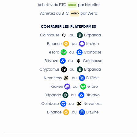
Achetez du BTC
par Neteller
Achetez du BTC
par Wero
COMPARER LES PLATEFORMES
Coinhouse
ou
Bitpanda
Binance
ou
Kraken
eToro
ou
Coinbase
Bitvavo
ou
Coinhouse
Cryptomus
ou
Bitpanda
Neverless
ou
Bit2Me
Kraken
ou
eToro
Bitpanda
ou
Bitvavo
Coinbase
ou
Neverless
Binance
ou
Bit2Me