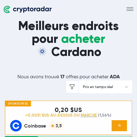
Meilleurs endroits
pour
acheter
Cardano
17
ADA
Nous avons trouvé
offres pour acheter
Prix en temps réel
SPONSORISÉ
0,20 $US
+0,0031 $US AU-DESSUS DU
MARCHÉ
(1,56%)
Coinbase
3,5