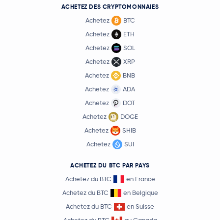
ACHETEZ DES CRYPTOMONNAIES
Achetez
BTC
Achetez
ETH
Achetez
SOL
Achetez
XRP
Achetez
BNB
Achetez
ADA
Achetez
DOT
Achetez
DOGE
Achetez
SHIB
Achetez
SUI
ACHETEZ DU BTC PAR PAYS
Achetez du BTC
en France
Achetez du BTC
en Belgique
Achetez du BTC
en Suisse