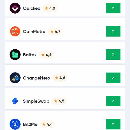
Quickex
4,8
CoinMetro
4,7
Baltex
4,6
ChangeHero
4,6
SimpleSwap
4,5
Bit2Me
4,4