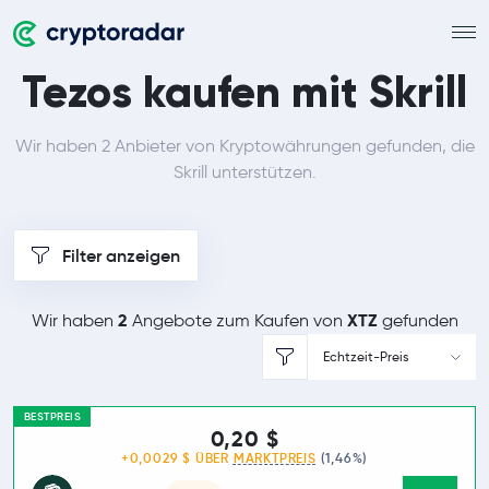
Tezos kaufen mit Skrill
Wir haben 2 Anbieter von Kryptowährungen gefunden, die
Skrill unterstützen.
Filter anzeigen
2
XTZ
Wir haben
Angebote zum Kaufen von
gefunden
Echtzeit-Preis
BESTPREIS
0,20 $
+0,0029 $ ÜBER
MARKTPREIS
(1,46%)