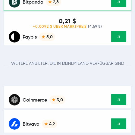
Bitpanda
2,8
0,21 $
+0,0092 $ ÜBER
MARKTPREIS
(4,59%)
Paybis
5,0
WEITERE ANBIETER, DIE IN DEINEM LAND VERFÜGBAR SIND
Coinmerce
3,0
Bitvavo
4,2