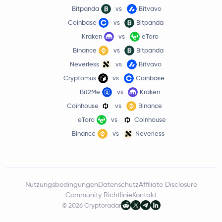
Bitpanda
vs
Bitvavo
Coinbase
vs
Bitpanda
Kraken
vs
eToro
Binance
vs
Bitpanda
Neverless
vs
Bitvavo
Cryptomus
vs
Coinbase
Bit2Me
vs
Kraken
Coinhouse
vs
Binance
eToro
vs
Coinhouse
Binance
vs
Neverless
Nutzungsbedingungen
Datenschutz
Affiliate Disclosure
Community Richtlinie
Kontakt
© 2026 Cryptoradar