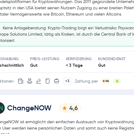
delsplattformen für Kryptowährungen. Das 2011 gegründete Unterne
ptsitz in den USA bietet seinen Nutzern Zugang zu einer breiten Palet
italer Vermögenswerte wie Bitcoin, Ethereum und vielen Altcoins.
Keine Anlageberatung. Krypto-Trading birgt ein Verlustrisiko. Paywar
rope Solutions Limited, tätig als Kraken, ist durch die Central Bank of 
torisiert.
NDHABUNG
PREIS-LEISTUNG
VERIFIZIERUNG
KUNDENDIENST
chschnittlich
Gut
< 3 Tage
Gut
ktionen
Zahlung per
+3
ChangeNOW
4,6
ngeNOW ist ermöglicht den einfachen Austausch von Kryptowährung
 User werden keine persönlichen Daten und somit auch keine Registr