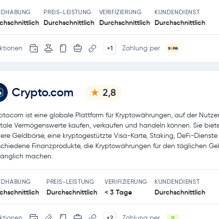
NDHABUNG
PREIS-LEISTUNG
VERIFIZIERUNG
KUNDENDIENST
chschnittlich
Durchschnittlich
Durchschnittlich
Durchschnittlich
ktionen
Zahlung per
+1
Crypto.com
2,8
pto.com ist eine globale Plattform für Kryptowährungen, auf der Nutze
itale Vermögenswerte kaufen, verkaufen und handeln können. Sie biete
here Geldbörse, eine kryptogestützte Visa-Karte, Staking, DeFi-Dienst
schiedene Finanzprodukte, die Kryptowährungen für den täglichen G
änglich machen.
NDHABUNG
PREIS-LEISTUNG
VERIFIZIERUNG
KUNDENDIENST
chschnittlich
Durchschnittlich
< 3 Tage
Durchschnittlich
ktionen
Zahlung per
+2