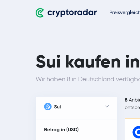
Preisvergleic
Sui kaufen i
Wir haben 8 in Deutschland verfügb
8
Anbie
Sui
entsp
Betrag in (
USD
)