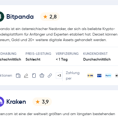
Bitpanda
2,8
panda ist ein österreichischer Neobroker, der sich als beliebte Krypto-
delsplattform für Anfänger und Experten etabliert hat. Derzeit können 
ereum, Gold und 20+ weitere digitale Assets gehandelt werden.
NDHABUNG
PREIS-LEISTUNG
VERIFIZIERUNG
KUNDENDIENST
chschnittlich
Schlecht
< 1 Tag
Durchschnittlich
Zahlung
ktionen
+3
per
Kraken
3,9
ken.com ist eine der weltweit größten und am längsten bestehenden