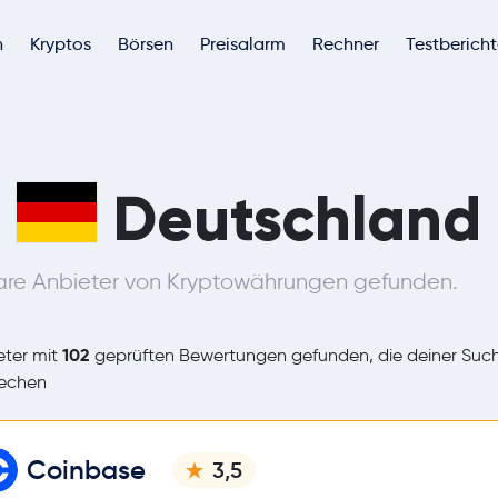
h
Kryptos
Börsen
Preisalarm
Rechner
Testberich
n
Deutschland
are Anbieter von Kryptowährungen gefunden.
102
ter mit
geprüften Bewertungen gefunden, die deiner Suc
rechen
Coinbase
3,5