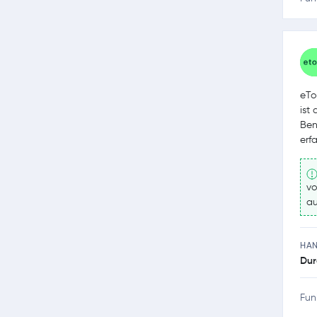
eTo
ist
Ben
erf
vo
au
HA
Dur
Fun