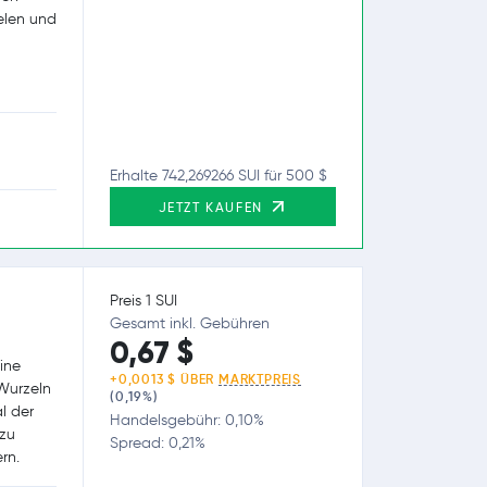
elen und
Erhalte 742,269266 SUI für 500 $
JETZT KAUFEN
Preis 1 SUI
Gesamt inkl. Gebühren
0,67 $
ine
+0,0013 $ ÜBER
MARKTPREIS
 Wurzeln
(0,19%)
l der
Handelsgebühr: 0,10%
 zu
Spread: 0,21%
rn.