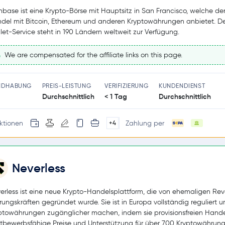
nbase ist eine Krypto-Börse mit Hauptsitz in San Francisco, welche de
del mit Bitcoin, Ethereum und anderen Kryptowährungen anbietet. D
let-Service steht in 190 Ländern weltweit zur Verfügung.
We are compensated for the affiliate links on this page.
NDHABUNG
PREIS-LEISTUNG
VERIFIZIERUNG
KUNDENDIENST
Durchschnittlich
< 1 Tag
Durchschnittlich
ktionen
Zahlung per
+4
Neverless
erless ist eine neue Krypto-Handelsplattform, die von ehemaligen Rev
rungskräften gegründet wurde. Sie ist in Europa vollständig reguliert un
ptowährungen zugänglicher machen, indem sie provisionsfreien Hande
tbewerbsfähige Preise und Unterstützung für über 700 Kryptowährun