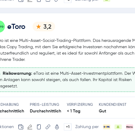
eToro
3,2
ro ist eine Multi-Asset-Social-Trading-Plattform. Das herausragende 
 das Copy Trading, mit dem Sie erfolgreiche Investoren nachahmen kö
utzerfreundlich und reguliert, ist es ideal für sowohl Anfänger als auch
ahrene Trader.
Risikowarnung:
eToro ist eine Multi-Asset-Investmentplattform. Der 
n Anlagen kann sowohl steigen, als auch fallen. Ihr Kapital ist Risiken
sgesetzt.
NDHABUNG
PREIS-LEISTUNG
VERIFIZIERUNG
KUNDENDIENST
chschnittlich
Durchschnittlich
< 1 Tag
Gut
ktionen
Zahlung per
+1