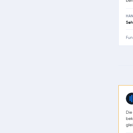
ben
HA
Seh
Fun
Die
bek
glei