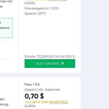
hmen mit
(1,50%)
te
Handelsgebühr: 1,50%
Spread: 2,97%
d
Ireland
Erhalte 732,289040 SUI für 500 $
JETZT KAUFEN
Preis 1 SUI
Gesamt inkl. Gebühren
0,70 $
en.
+0,0289 $ ÜBER
MARKTPREIS
ierung
(4,29%)