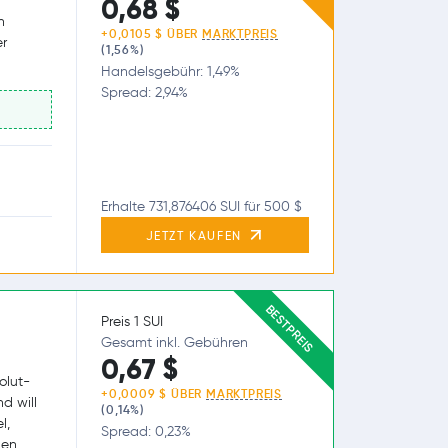
0,68 $
n
+0,0105 $ ÜBER
MARKTPREIS
er
(1,56%)
Handelsgebühr: 1,49%
Spread: 2,94%
Erhalte 731,876406 SUI für 500 $
JETZT KAUFEN
BESTPREIS
Preis 1 SUI
Gesamt inkl. Gebühren
0,67 $
olut-
+0,0009 $ ÜBER
MARKTPREIS
d will
(0,14%)
l,
Spread: 0,23%
gen