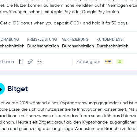
tet. Die Nutzer können außerdem hohe Renditen auf ihr Vermögen erzi
ptowährungen schnell mit Apple Pay oder Google Pay kaufen.
Get a €10 bonus when you deposit €100+ and hold it for 30 days.
NDHABUNG
PREIS-LEISTUNG
VERIFIZIERUNG
KUNDENDIENST
chschnittlich
Durchschnittlich
Durchschnittlich
Durchschnittlich
ktionen
Zahlung per
Bitget
get wurde 2018 während eines Kryptoabschwungs gegründet und ist e
bale Börse, die sich auf nutzerzentrierte Innovationen konzentriert. Mit
traditionellen Finanzwesen erkannte das Team schon früh das Potenzia
ckchain. Heute zielt Bitget darauf ab, den Kryptohandel zugänglicher
hen und gleichzeitig das langfristige Wachstum der Branche zu förde