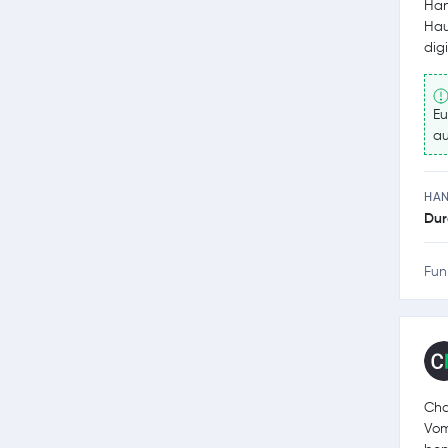
Han
Hau
dig
Eu
au
HA
Dur
Fun
Cha
Vom