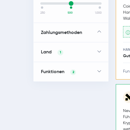
Coi
Han
250
500
1,000
Wal
Zahlungsmethoden
HA
Land
1
Gut
Funktionen
Fun
2
Nev
Füh
Kry
wet