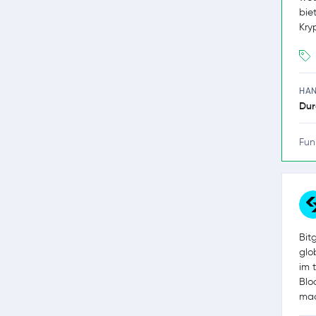
bie
Kry
HA
Dur
Fun
Bit
glo
im 
Blo
mac