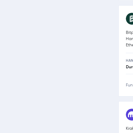
Bit
Han
Eth
HA
Dur
Fun
Kra