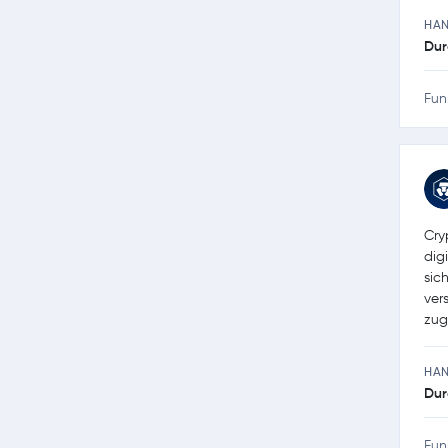
HA
Dur
Fun
Cry
dig
sic
ver
zug
HA
Dur
Fun