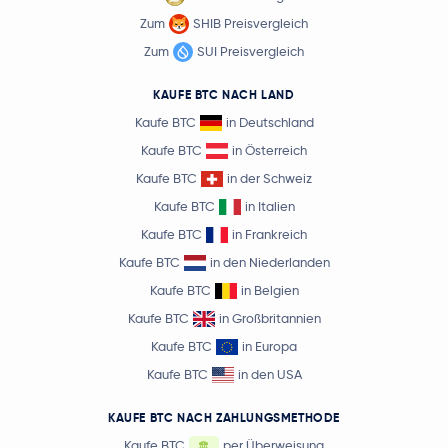
Zum
SHIB Preisvergleich
Zum
SUI Preisvergleich
KAUFE BTC NACH LAND
Kaufe BTC
in Deutschland
Kaufe BTC
in Österreich
Kaufe BTC
in der Schweiz
Kaufe BTC
in Italien
Kaufe BTC
in Frankreich
Kaufe BTC
in den Niederlanden
Kaufe BTC
in Belgien
Kaufe BTC
in Großbritannien
Kaufe BTC
in Europa
Kaufe BTC
in den USA
KAUFE BTC NACH ZAHLUNGSMETHODE
Kaufe BTC
per Überweisung