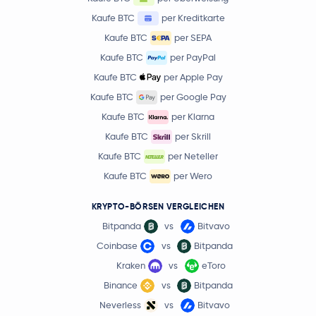
Kaufe BTC
per Kreditkarte
Kaufe BTC
per SEPA
Kaufe BTC
per PayPal
Kaufe BTC
per Apple Pay
Kaufe BTC
per Google Pay
Kaufe BTC
per Klarna
Kaufe BTC
per Skrill
Kaufe BTC
per Neteller
Kaufe BTC
per Wero
KRYPTO-BÖRSEN VERGLEICHEN
Bitpanda
vs
Bitvavo
Coinbase
vs
Bitpanda
Kraken
vs
eToro
Binance
vs
Bitpanda
Neverless
vs
Bitvavo