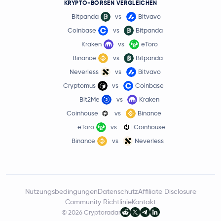
KRYPTO-BÖRSEN VERGLEICHEN
Bitpanda
vs
Bitvavo
Coinbase
vs
Bitpanda
Kraken
vs
eToro
Binance
vs
Bitpanda
Neverless
vs
Bitvavo
Cryptomus
vs
Coinbase
Bit2Me
vs
Kraken
Coinhouse
vs
Binance
eToro
vs
Coinhouse
Binance
vs
Neverless
Nutzungsbedingungen
Datenschutz
Affiliate Disclosure
Community Richtlinie
Kontakt
© 2026 Cryptoradar