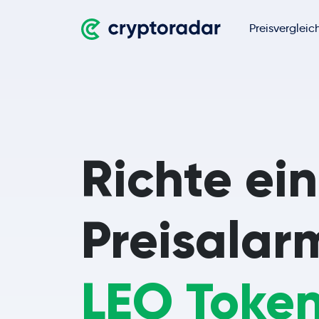
Preisvergleic
Richte ei
Preisalar
LEO Toke