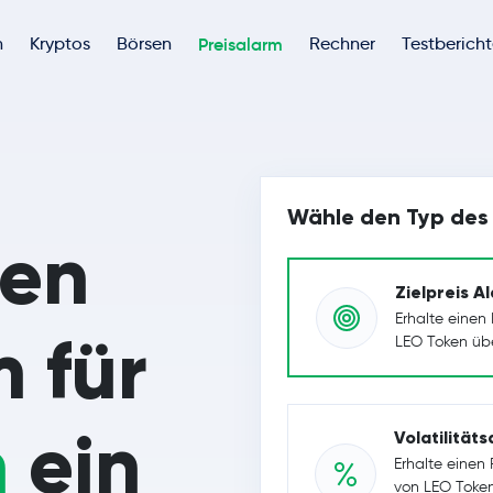
h
Kryptos
Börsen
Preisalarm
Rechner
Testberich
Wähle den Typ des 
nen
Zielpreis A
Erhalte einen
m für
LEO Token über
n
ein
Volatilität
Erhalte einen 
von LEO Toke