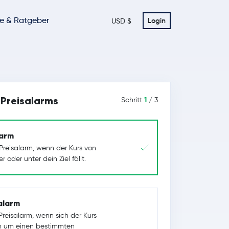
te & Ratgeber
Login
USD $
Preisalarms
1
Schritt
/ 3
larm
 Preisalarm, wenn der Kurs von
 oder unter dein Ziel fällt.
salarm
Preisalarm, wenn sich der Kurs
n um einen bestimmten